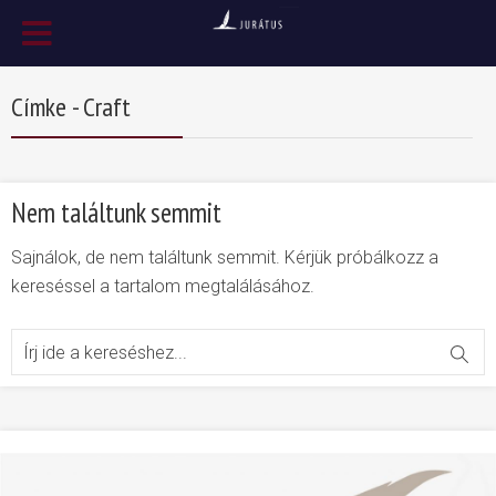
Címke - Craft
Nem találtunk semmit
Sajnálok, de nem találtunk semmit. Kérjük próbálkozz a
kereséssel a tartalom megtalálásához.
Search