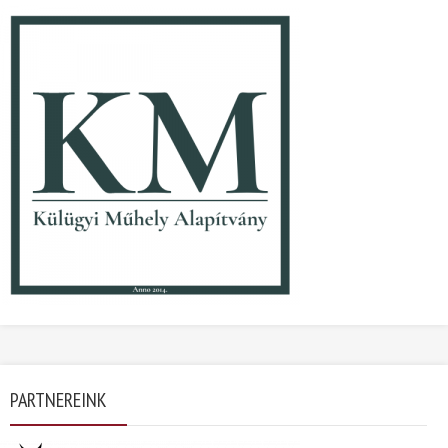
PARTNEREINK