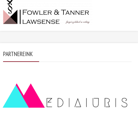
PARTNEREINK