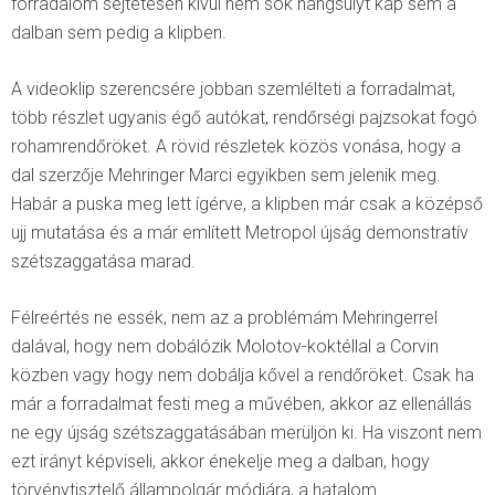
forradalom sejtetésén kívül nem sok hangsúlyt kap sem a
dalban sem pedig a klipben.
A videoklip szerencsére jobban szemlélteti a forradalmat,
több részlet ugyanis égő autókat, rendőrségi pajzsokat fogó
rohamrendőröket. A rövid részletek közös vonása, hogy a
dal szerzője Mehringer Marci egyikben sem jelenik meg.
Habár a puska meg lett ígérve, a klipben már csak a középső
ujj mutatása és a már említett Metropol újság demonstratív
szétszaggatása marad.
Félreértés ne essék, nem az a problémám Mehringerrel
dalával, hogy nem dobálózik Molotov-koktéllal a Corvin
közben vagy hogy nem dobálja kővel a rendőröket. Csak ha
már a forradalmat festi meg a művében, akkor az ellenállás
ne egy újság szétszaggatásában merüljön ki. Ha viszont nem
ezt irányt képviseli, akkor énekelje meg a dalban, hogy
törvénytisztelő állampolgár módjára, a hatalom