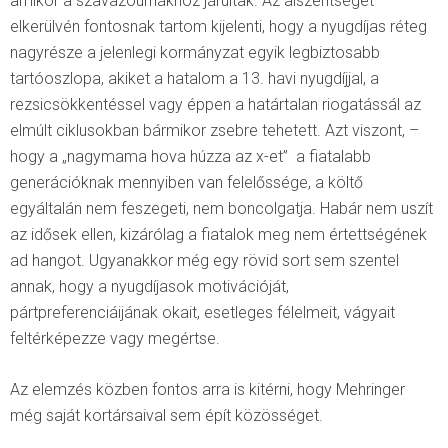
amikor a szavazóurnákhoz járultak. Az álszentséget
elkerülvén fontosnak tartom kijelenti, hogy a nyugdíjas réteg
nagyrésze a jelenlegi kormányzat egyik legbiztosabb
tartóoszlopa, akiket a hatalom a 13. havi nyugdíjjal, a
rezsicsökkentéssel vagy éppen a határtalan riogatássál az
elmúlt ciklusokban bármikor zsebre tehetett. Azt viszont, –
hogy a „nagymama hova húzza az x-et” a fiatalabb
generációknak mennyiben van felelőssége, a költő
egyáltalán nem feszegeti, nem boncolgatja. Habár nem uszít
az idősek ellen, kizárólag a fiatalok meg nem értettségének
ad hangot. Ugyanakkor még egy rövid sort sem szentel
annak, hogy a nyugdíjasok motivációját,
pártpreferenciáijának okait, esetleges félelmeit, vágyait
feltérképezze vagy megértse.
Az elemzés közben fontos arra is kitérni, hogy Mehringer
még saját kortársaival sem épít közösséget.