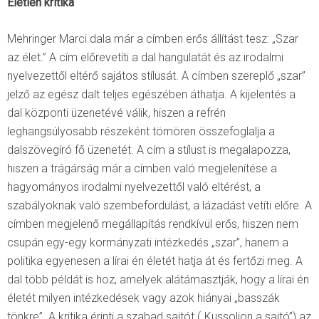
Életlen kritika
Mehringer Marci dala már a címben erős állítást tesz: „Szar
az élet.” A cím előrevetíti a dal hangulatát és az irodalmi
nyelvezettől eltérő sajátos stílusát. A címben szereplő „szar”
jelző az egész dalt teljes egészében áthatja. A kijelentés a
dal központi üzenetévé válik, hiszen a refrén
leghangsúlyosabb részeként tömören összefoglalja a
dalszövegíró fő üzenetét. A cím a stílust is megalapozza,
hiszen a trágárság már a címben való megjelenítése a
hagyományos irodalmi nyelvezettől való eltérést, a
szabályoknak való szembefordulást, a lázadást vetíti előre. A
címben megjelenő megállapítás rendkívül erős, hiszen nem
csupán egy-egy kormányzati intézkedés „szar”, hanem a
politika egyenesen a lírai én életét hatja át és fertőzi meg. A
dal több példát is hoz, amelyek alátámasztják, hogy a lírai én
életét milyen intézkedések vagy azok hiányai „basszák
tönkre”. A kritika érinti a szabad sajtót („Kussoljon a sajtó”) az