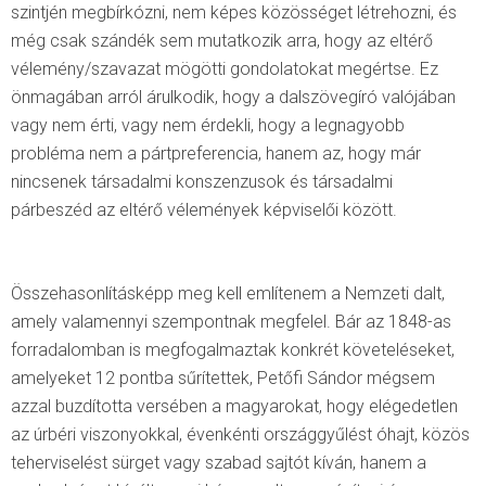
szintjén megbírkózni, nem képes közösséget létrehozni, és
még csak szándék sem mutatkozik arra, hogy az eltérő
vélemény/szavazat mögötti gondolatokat megértse. Ez
önmagában arról árulkodik, hogy a dalszövegíró valójában
vagy nem érti, vagy nem érdekli, hogy a legnagyobb
probléma nem a pártpreferencia, hanem az, hogy már
nincsenek társadalmi konszenzusok és társadalmi
párbeszéd az eltérő vélemények képviselői között.
Összehasonlításképp meg kell említenem a Nemzeti dalt,
amely valamennyi szempontnak megfelel. Bár az 1848-as
forradalomban is megfogalmaztak konkrét követeléseket,
amelyeket 12 pontba sűrítettek, Petőfi Sándor mégsem
azzal buzdította versében a magyarokat, hogy elégedetlen
az úrbéri viszonyokkal, évenkénti országgyűlést óhajt, közös
teherviselést sürget vagy szabad sajtót kíván, hanem a