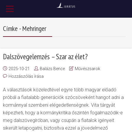
Címke - Mehringer
Dalszövegelemzés – Szar az élet?
2025-10-21
Balázs Bence
Művészsarok
Hozzászólás írása
A választások közeledtével egyre több magyar előadó
próbál a fiatalabb generációk szócsöveként hangot adni a
kormánnyal szembeni elégedetlenségnek. Vita tárgyát
képezheti, hogy a kormánykritika őszintén fogalmazódik-e
meg dalszövegíróban, vagy csupán a fiatalok igényeit
sikerült letapogatni, biztosítva ezzel a jövedelmező