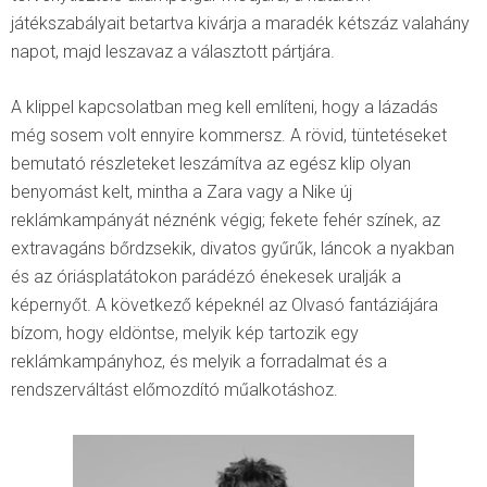
játékszabályait betartva kivárja a maradék kétszáz valahány
napot, majd leszavaz a választott pártjára.
A klippel kapcsolatban meg kell említeni, hogy a lázadás
még sosem volt ennyire kommersz. A rövid, tüntetéseket
bemutató részleteket leszámítva az egész klip olyan
benyomást kelt, mintha a Zara vagy a Nike új
reklámkampányát néznénk végig; fekete fehér színek, az
extravagáns bőrdzsekik, divatos gyűrűk, láncok a nyakban
és az óriásplatátokon parádézó énekesek uralják a
képernyőt. A következő képeknél az Olvasó fantáziájára
bízom, hogy eldöntse, melyik kép tartozik egy
reklámkampányhoz, és melyik a forradalmat és a
rendszerváltást előmozdító műalkotáshoz.