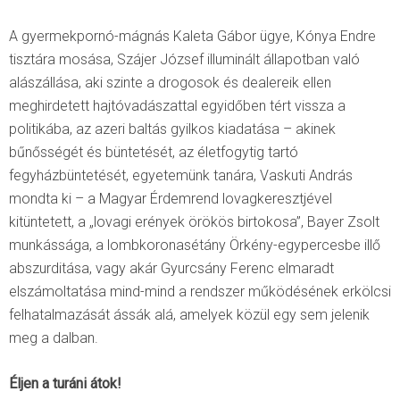
A gyermekpornó-mágnás Kaleta Gábor ügye, Kónya Endre
tisztára mosása, Szájer József illuminált állapotban való
alászállása, aki szinte a drogosok és dealereik ellen
meghirdetett hajtóvadászattal egyidőben tért vissza a
politikába, az azeri baltás gyilkos kiadatása – akinek
bűnősségét és büntetését, az életfogytig tartó
fegyházbüntetését, egyetemünk tanára, Vaskuti András
mondta ki – a Magyar Érdemrend lovagkeresztjével
kitüntetett, a „lovagi erények örökös birtokosa”, Bayer Zsolt
munkássága, a lombkoronasétány Örkény-egypercesbe illő
abszurditása, vagy akár Gyurcsány Ferenc elmaradt
elszámoltatása mind-mind a rendszer működésének erkölcsi
felhatalmazását ássák alá, amelyek közül egy sem jelenik
meg a dalban.
Éljen a turáni átok!