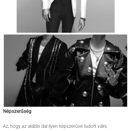
Népszerűség
Az, hogy az alábbi dal ilyen népszerűvé tudott válni,