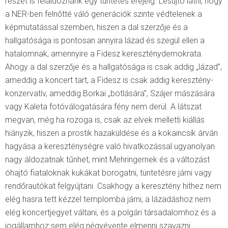
részét is feláldoznánk egy tüntetés erejéig. Lesújtó látni, hogy
a NER-ben felnőtté váló generációk szinte védtelenek a
képmutatással szemben, hiszen a dal szerzője és a
hallgatósága is pontosan annyira lázad és szegül ellen a
hatalomnak, amennyire a Fidesz kereszténydemokrata.
Ahogy a dal szerzője és a hallgatósága is csak addig „lázad”,
ameddig a koncert tart, a Fidesz is csak addig keresztény-
konzervatív, ameddig Borkai „botlására”, Szájer mászására
vagy Kaleta fotóválogatására fény nem derül. A látszat
megvan, még ha rozoga is, csak az elvek melletti kiállás
hiányzik, hiszen a prostik hazaküldése és a kokaincsík árván
hagyása a kereszténységre való hivatkozással ugyanolyan
nagy áldozatnak tűnhet, mint Mehringernek és a változást
óhajtó fiataloknak kukákat borogatni, tüntetésre járni vagy
rendőrautókat felgyújtani. Csakhogy a keresztény hithez nem
elég hasra tett kézzel templomba járni, a lázadáshoz nem
elég koncertjegyet váltani, és a polgári társadalomhoz és a
jogállamhoz sem elég négyévente elmenni szavazni.