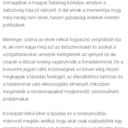
önmagában a magyar fiatalság kórképe, amelyre a
dalszöveg írója jól ráérzett. A dal annak a mementója, hogy
még mindig nem elvek, hanem gazdasági érdekek mentén
politizálunk.
Mehringer száma az elvek nélküli fogyasztó vergődősét írja
le, aki nem kapja meg azt az életszínvonalat és azokat a
szolgáltatásokat, amelyek kielégítenék az igényeit és aki
csupán a látszat erejéig vagánykodik a forradalommal. De a
koncertre jegyet váltó közönségnek ez bőven elég, hiszen
megkapják a lázadás feelingjét, az ellenállókhoz tartozás és
a hatalommal való ellenszegülés élményét, miközben
megéneklik a mindennapjaikat megkeresítő, azonosulható
problémákat.
Kockázat nélkül lehet a lázadás és a rendszerváltás
mámorát megélni, anélkül, hogy akár csak szabadidőnk egy