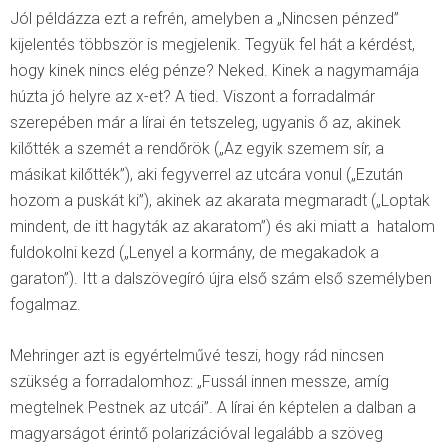
Jól példázza ezt a refrén, amelyben a „Nincsen pénzed”
kijelentés többször is megjelenik. Tegyük fel hát a kérdést,
hogy kinek nincs elég pénze? Neked. Kinek a nagymamája
húzta jó helyre az x-et? A tied. Viszont a forradalmár
szerepében már a lírai én tetszeleg, ugyanis ő az, akinek
kilőtték a szemét a rendőrök („Az egyik szemem sír, a
másikat kilőtték”), aki fegyverrel az utcára vonul („Ezután
hozom a puskát ki”), akinek az akarata megmaradt („Loptak
mindent, de itt hagyták az akaratom”) és aki miatt a hatalom
fuldokolni kezd („Lenyel a kormány, de megakadok a
garaton”). Itt a dalszövegíró újra első szám első személyben
fogalmaz.
Mehringer azt is egyértelművé teszi, hogy rád nincsen
szükség a forradalomhoz: „Fussál innen messze, amíg
megtelnek Pestnek az utcái”. A lírai én képtelen a dalban a
magyarságot érintő polarizációval legalább a szöveg