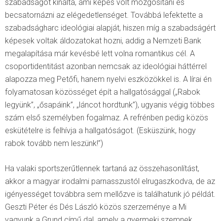
szabadságot kínálta, ami képes volt mozgósítani és
becsatornázni az elégedetlenséget. Továbbá lefektette a
szabadságharc ideológiai alapját, hiszen míg a szabadságért
képesek voltak áldozatokat hozni, addig a Nemzeti Bank
megalapítása már kevésbé lett volna romantikus cél. A
csoportidentitást azonban nemcsak az ideológiai háttérrel
alapozza meg Petőfi, hanem nyelvi eszközökkel is. A lírai én
folyamatosan közösséget épít a hallgatósággal („Rabok
legyünk”, „ősapáink”, „láncot hordtunk”), ugyanis végig többes
szám első személyben fogalmaz. A refrénben pedig közös
eskütételre is felhívja a hallgatóságot. (Esküszünk, hogy
rabok tovább nem leszünk!”)
Ha valaki sportszerűtlennek tartaná az összehasonlítást,
akkor a magyar irodalmi parnasszustól elrugaszkodva, de az
igényességet továbbra sem mellőzve is találhatunk jó példát.
Geszti Péter és Dés László közös szerzeménye a Mi
vagyunk a Grund című dal, amely a gyermeki szemnek