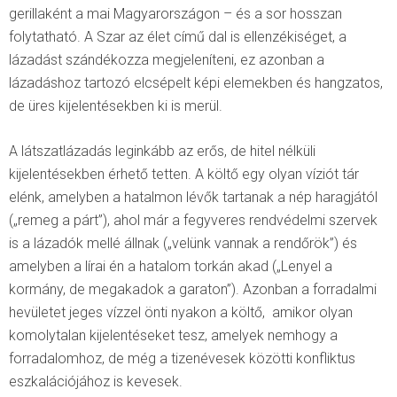
gerillaként a mai Magyarországon – és a sor hosszan
folytatható. A Szar az élet című dal is ellenzékiséget, a
lázadást szándékozza megjeleníteni, ez azonban a
lázadáshoz tartozó elcsépelt képi elemekben és hangzatos,
de üres kijelentésekben ki is merül.
A látszatlázadás leginkább az erős, de hitel nélküli
kijelentésekben érhető tetten. A költő egy olyan víziót tár
elénk, amelyben a hatalmon lévők tartanak a nép haragjától
(„remeg a párt”), ahol már a fegyveres rendvédelmi szervek
is a lázadók mellé állnak („velünk vannak a rendőrök”) és
amelyben a lírai én a hatalom torkán akad („Lenyel a
kormány, de megakadok a garaton”). Azonban a forradalmi
hevületet jeges vízzel önti nyakon a költő, amikor olyan
komolytalan kijelentéseket tesz, amelyek nemhogy a
forradalomhoz, de még a tizenévesek közötti konfliktus
eszkalációjához is kevesek.