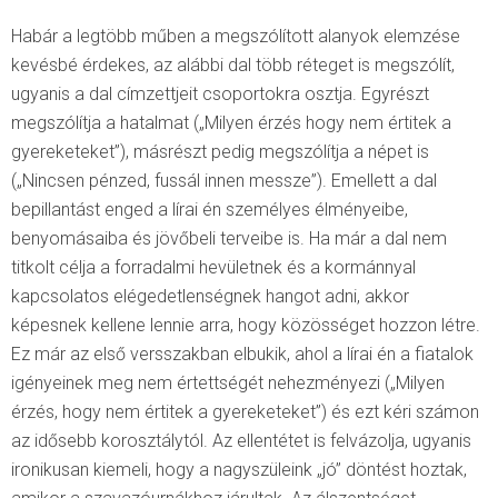
Habár a legtöbb műben a megszólított alanyok elemzése
kevésbé érdekes, az alábbi dal több réteget is megszólít,
ugyanis a dal címzettjeit csoportokra osztja. Egyrészt
megszólítja a hatalmat („Milyen érzés hogy nem értitek a
gyereketeket”), másrészt pedig megszólítja a népet is
(„Nincsen pénzed, fussál innen messze”). Emellett a dal
bepillantást enged a lírai én személyes élményeibe,
benyomásaiba és jövőbeli terveibe is. Ha már a dal nem
titkolt célja a forradalmi hevületnek és a kormánnyal
kapcsolatos elégedetlenségnek hangot adni, akkor
képesnek kellene lennie arra, hogy közösséget hozzon létre.
Ez már az első versszakban elbukik, ahol a lírai én a fiatalok
igényeinek meg nem értettségét nehezményezi („Milyen
érzés, hogy nem értitek a gyereketeket”) és ezt kéri számon
az idősebb korosztálytól. Az ellentétet is felvázolja, ugyanis
ironikusan kiemeli, hogy a nagyszüleink „jó” döntést hoztak,