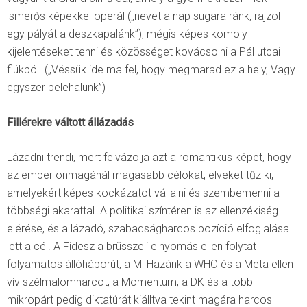
ismerős képekkel operál („nevet a nap sugara ránk, rajzol
egy pályát a deszkapalánk”), mégis képes komoly
kijelentéseket tenni és közösséget kovácsolni a Pál utcai
fiúkból. („Véssük ide ma fel, hogy megmarad ez a hely, Vagy
egyszer belehalunk”)
Fillérekre váltott állázadás
Lázadni trendi, mert felvázolja azt a romantikus képet, hogy
az ember önmagánál magasabb célokat, elveket tűz ki,
amelyekért képes kockázatot vállalni és szembemenni a
többségi akarattal. A politikai színtéren is az ellenzékiség
elérése, és a lázadó, szabadságharcos pozíció elfoglalása
lett a cél. A Fidesz a brüsszeli elnyomás ellen folytat
folyamatos állóháborút, a Mi Hazánk a WHO és a Meta ellen
vív szélmalomharcot, a Momentum, a DK és a többi
mikropárt pedig diktatúrát kiálltva tekint magára harcos