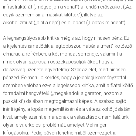
infrastruktúrát („mégse jön a vonat”) a rendőri erőszakot („Az
egyik szemem sír a másikat kilőtték”), illetve az
alkoholizmust („piál a nép”) és a lopást („Loptak mindent”).
A leghangsúlyosabb kritika mégis az, hogy nincsen pénz. Ez
a kijelentés ismétlődik a legtöbbször. Habár a „mert” kötősző
elmarad a refrénben, a két mondat sorrendje, valamint a
rímek olyan szorosan összekapcsolják őket, hogy a
dalszöveg üzenete egyértelmű: Szar az élet, mert nincsen
pénzed. Felmerül a kérdés, hogy a jelenlegi kormányzattal
szemben valóban ez-e a legélesebb kritika, amit a fiatal költő
forradalmi hangvételű („megakadok a garaton, hozom a
puskát ki”) dalában megfogalmazni képes. A szabad sajtó
iránti igény, a lopás megemlítésén és a vátesz költő jóslatán
kívül, amely szerint elmaradnak a választások, nem találunk
olyan elvi, erkölcsi problémát, amelyet Mehringer
kifogásolna. Pedig bőven lehetne miből szemezgetni.