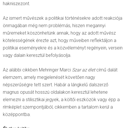
hakniszezont.
Az ismert művészek a politikai történésekre adott reakciója
önmagában még nem problémás, hiszen megannyi
műremeket köszönhetünk annak, hogy az adott művész
kötelességének érezte azt, hogy műveiben reflektáljon a
politikai eseményekre és a közvéleményt regényein, versein
vagy dalain keresztül befolyásolja.
Az alábbi cikkben Mehringer Marci
Szar az élet
című dalát
elemzem, amely megjelenését követően nagy
népszerűségre tett szert. Habár a lángkelű dalszerző
magnus opusát hosszú oldalakon keresztül lehetene
elemezni a stilisztikai jegyek, a költői eszközök vagy épp a
rímképlet szempontjából, cikkemben a tartalom kerül a
középpontba.