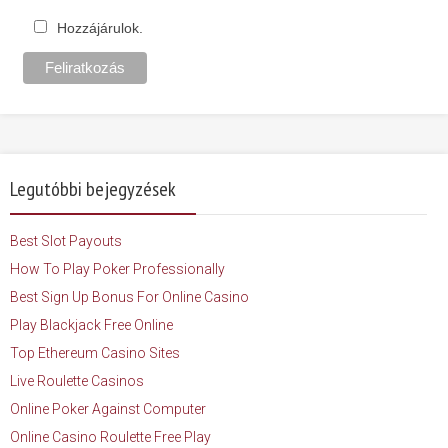
Hozzájárulok.
Legutóbbi bejegyzések
Best Slot Payouts
How To Play Poker Professionally
Best Sign Up Bonus For Online Casino
Play Blackjack Free Online
Top Ethereum Casino Sites
Live Roulette Casinos
Online Poker Against Computer
Online Casino Roulette Free Play