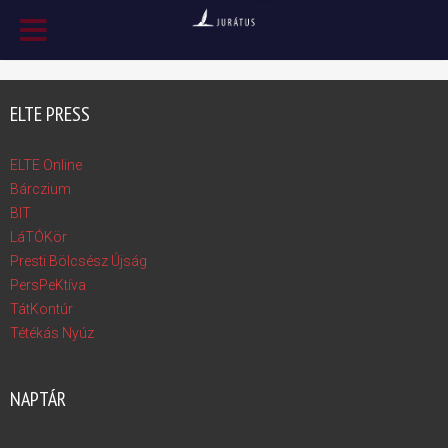
ELTE PRESS
ELTE Online
Bárczium
BIT
LáTÓKör
Presti Bölcsész Újság
PersPeKtíva
TátKontúr
Tétékás Nyúz
NAPTÁR