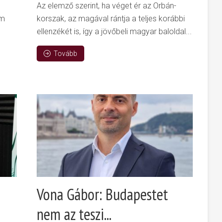
Az elemző szerint, ha véget ér az Orbán-
em
korszak, az magával rántja a teljes korábbi
ellenzékét is, így a jövőbeli magyar baloldal...
Tovább
Vona Gábor: Budapestet
nem az teszi...