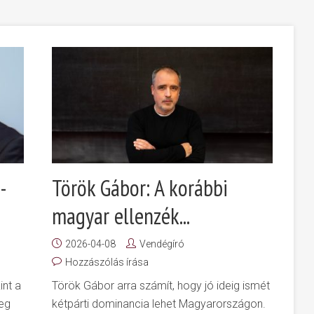
-
Török Gábor: A korábbi
magyar ellenzék...
2026-04-08
Vendégíró
Hozzászólás írása
int a
Török Gábor arra számít, hogy jó ideig ismét
meg
kétpárti dominancia lehet Magyarországon.