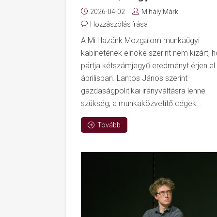
2026-04-02
Mihály Márk
Hozzászólás írása
A Mi Hazánk Mozgalom munkaügyi
kabinetének elnöke szerint nem kizárt, 
pártja kétszámjegyű eredményt érjen el
áprilisban. Lantos János szerint
gazdaságpolitikai irányváltásra lenne
szükség, a munkaközvetítő cégek...
Tovább