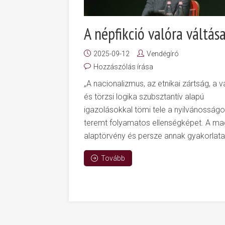
A népfikció valóra váltás
2025-09-12
Vendégíró
Hozzászólás írása
„A nacionalizmus, az etnikai zártság, a va
és törzsi logika szubsztantív alapú
igazolásokkal tömi tele a nyilvánosságo
teremt folyamatos ellenségképet. A ma
alaptörvény és persze annak gyakorlata i
Tovább