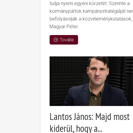
tudja nyerni egyéni körzetét. Szerinte a
kormánypártok kampánystratégiáját n
befolyásolják a közvéleménykutatások,
Magyar Péter...
Tovább
Lantos János: Majd most
kiderül, hogy a...