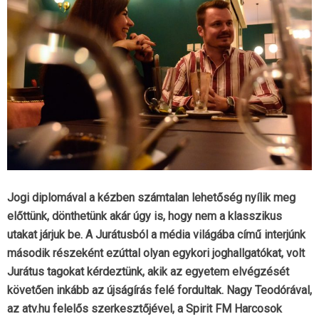
Jogi diplomával a kézben számtalan lehetőség nyílik meg
előttünk, dönthetünk akár úgy is, hogy nem a klasszikus
utakat járjuk be. A Jurátusból a média világába című interjúnk
második részeként ezúttal olyan egykori joghallgatókat, volt
Jurátus tagokat kérdeztünk, akik az egyetem elvégzését
követően inkább az újságírás felé fordultak. Nagy Teodórával,
az atv.hu felelős szerkesztőjével, a Spirit FM Harcosok