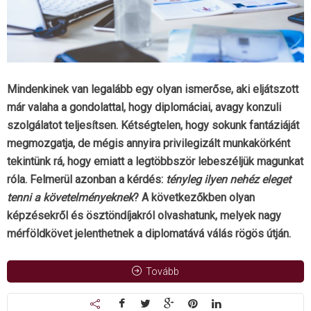
Mindenkinek van legalább egy olyan ismerőse, aki eljátszott
már valaha a gondolattal, hogy diplomáciai, avagy konzuli
szolgálatot teljesítsen. Kétségtelen, hogy sokunk fantáziáját
megmozgatja, de mégis annyira privilegizált munkakörként
tekintünk rá, hogy emiatt a legtöbbször lebeszéljük magunkat
róla. Felmerül azonban a kérdés:
tényleg ilyen nehéz eleget
tenni a követelményeknek
? A következőkben olyan
képzésekről és ösztöndíjakról olvashatunk, melyek nagy
mérföldkövet jelenthetnek a diplomatává válás rögös útján.
Tovább