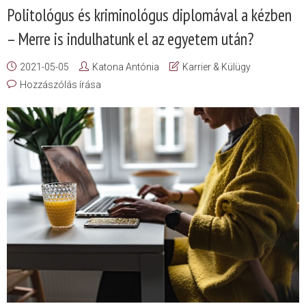
Politológus és kriminológus diplomával a kézben
– Merre is indulhatunk el az egyetem után?
2021-05-05
Katona Antónia
Karrier & Külügy
Hozzászólás írása