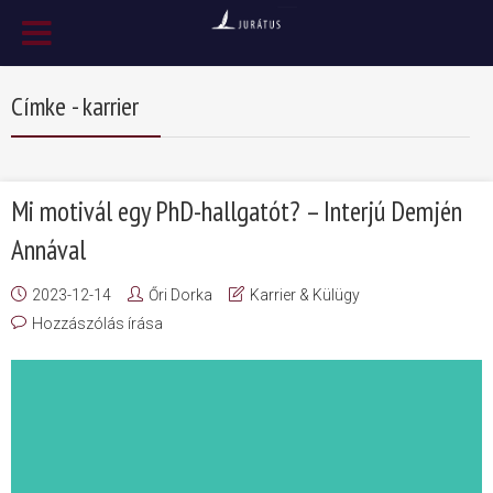
Címke - karrier
Mi motivál egy PhD-hallgatót? – Interjú Demjén
Annával
2023-12-14
Őri Dorka
Karrier & Külügy
Hozzászólás írása