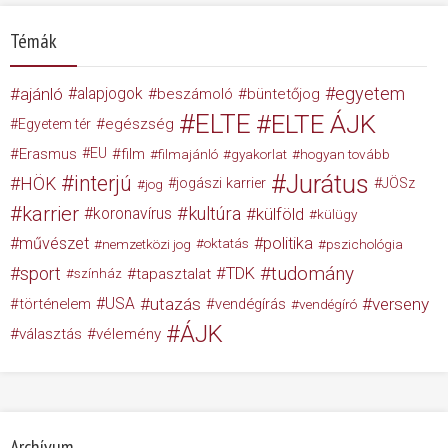
Témák
egyetem
ajánló
alapjogok
beszámoló
büntetőjog
ELTE
ELTE ÁJK
egészség
Egyetem tér
Erasmus
EU
film
filmajánló
gyakorlat
hogyan tovább
Jurátus
interjú
HÖK
jogászi karrier
JÖSz
jog
karrier
kultúra
koronavírus
külföld
külügy
művészet
politika
nemzetközi jog
oktatás
pszichológia
tudomány
sport
TDK
tapasztalat
színház
USA
utazás
verseny
történelem
vendégírás
vendégíró
ÁJK
választás
vélemény
Archívum