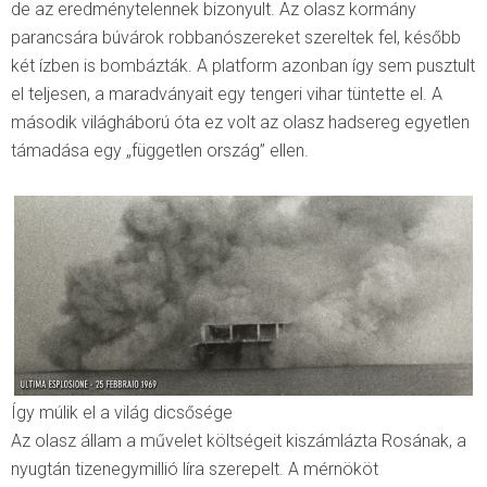
de az eredménytelennek bizonyult. Az olasz kormány
parancsára búvárok robbanószereket szereltek fel, később
két ízben is bombázták. A platform azonban így sem pusztult
el teljesen, a maradványait egy tengeri vihar tüntette el. A
második világháború óta ez volt az olasz hadsereg egyetlen
támadása egy „független ország” ellen.
Így múlik el a világ dicsősége
Az olasz állam a művelet költségeit kiszámlázta Rosának, a
nyugtán tizenegymillió líra szerepelt. A mérnököt