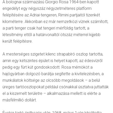
A bolognai származású Giorgio Rosa 1964-ben kapott
engedélyt egy négyszáz négyzetméteres platform
felépítésére az Adriai-tengeren, Rimini partjaitól tizenkét
kilométerre. Akkoriban ez már nemzetközi víznek számított,
a parti tenger csak hat tengeri mérföldig tartott, a
létesítmény ettől a határvonaltól ötszáz méterrel kijjebb
került felépítésre.
A mesterséges szigetet kilenc strapabíró oszlop tartotta,
amin egy kétszintes épület is helyet kapott, az édesvízről
pedig egy fúrt kút gondoskodott. Rosa mérnököt a
hajógyárban dolgozó barátja segítette a kivitelezésben, a
munkálatok költsége az olcsóbb megoldások – a belül
üreges tartóoszlopokat például csónakkal úsztatva juttatták
el a kiszemelt területre – alkalmazása mellett is elérte a
másfélmillió dollárt.
Évekig tartó építkezés után, 1968. május 1-jén kikiáltotta