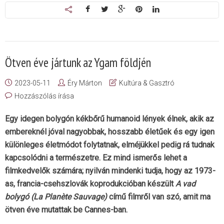
Ötven éve jártunk az Ygam földjén
2023-05-11
Éry Márton
Kultúra & Gasztró
Hozzászólás írása
Egy idegen bolygón kékbőrű humanoid lények élnek, akik az
embereknél jóval nagyobbak, hosszabb életűek és egy igen
különleges életmódot folytatnak, elméjükkel pedig rá tudnak
kapcsolódni a természetre. Ez mind ismerős lehet a
filmkedvelők számára; nyilván mindenki tudja, hogy az 1973-
as, francia-csehszlovák koprodukcióban készült
A vad
bolygó (La Planète Sauvage)
című filmről van szó, amit ma
ötven éve mutattak be Cannes-ban.