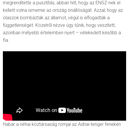
megrendítette a pusztítás, abban hitt, hogy az ENSZ-nek el
kellett volna ismernie az ország önállóságát. Azzal, hogy az
olaszok bombázták az államot, végül is elfogadták a
függetlenségét. Közelről nézve úgy tűnik, hogy veszített,
azonban mélyebb értelemben nyert – vélekedett később a
fia.
Habár a néhai köztársaság romjai az Adriai-tenger fenekén