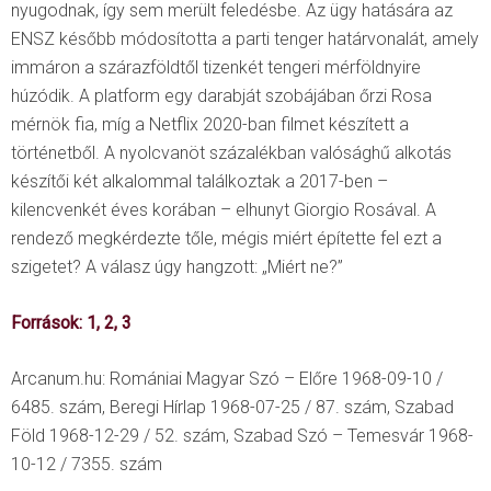
nyugodnak, így sem merült feledésbe. Az ügy hatására az
ENSZ később módosította a parti tenger határvonalát, amely
immáron a szárazföldtől tizenkét tengeri mérföldnyire
húzódik. A platform egy darabját szobájában őrzi Rosa
mérnök fia, míg a Netflix 2020-ban filmet készített a
történetből. A nyolcvanöt százalékban valósághű alkotás
készítői két alkalommal találkoztak a 2017-ben –
kilencvenkét éves korában – elhunyt Giorgio Rosával. A
rendező megkérdezte tőle, mégis miért építette fel ezt a
szigetet? A válasz úgy hangzott: „Miért ne?”
Források:
1,
2
,
3
Arcanum.hu: Romániai Magyar Szó – Előre 1968-09-10 /
6485. szám, Beregi Hírlap 1968-07-25 / 87. szám, Szabad
Föld 1968-12-29 / 52. szám, Szabad Szó – Temesvár 1968-
10-12 / 7355. szám