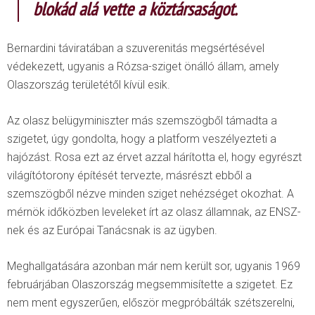
blokád alá vette a köztársaságot.
Bernardini táviratában a szuverenitás megsértésével
védekezett, ugyanis a Rózsa-sziget önálló állam, amely
Olaszország területétől kívül esik.
Az olasz belügyminiszter más szemszögből támadta a
szigetet, úgy gondolta, hogy a platform veszélyezteti a
hajózást. Rosa ezt az érvet azzal hárította el, hogy egyrészt
világítótorony építését tervezte, másrészt ebből a
szemszögből nézve minden sziget nehézséget okozhat. A
mérnök időközben leveleket írt az olasz államnak, az ENSZ-
nek és az Európai Tanácsnak is az ügyben.
Meghallgatására azonban már nem került sor, ugyanis 1969
februárjában Olaszország megsemmisítette a szigetet. Ez
nem ment egyszerűen, először megpróbálták szétszerelni,