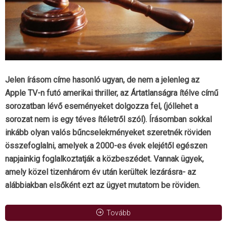
Jelen írásom címe hasonló ugyan, de nem a jelenleg az
Apple TV-n futó amerikai thriller, az Ártatlanságra ítélve című
sorozatban lévő eseményeket dolgozza fel, (jóllehet a
sorozat nem is egy téves ítéletről szól). Írásomban sokkal
inkább olyan valós bűncselekményeket szeretnék röviden
összefoglalni, amelyek a 2000-es évek elejétől egészen
napjainkig foglalkoztatják a közbeszédet. Vannak ügyek,
amely közel tizenhárom év után kerültek lezárásra- az
alábbiakban elsőként ezt az ügyet mutatom be röviden.
Tovább