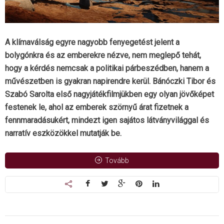
A klímaválság egyre nagyobb fenyegetést jelent a
bolygónkra és az emberekre nézve, nem meglepő tehát,
hogy a kérdés nemcsak a politikai párbeszédben, hanem a
művészetben is gyakran napirendre kerül. Bánóczki Tibor és
Szabó Sarolta első nagyjátékfilmjükben egy olyan jövőképet
festenek le, ahol az emberek szörnyű árat fizetnek a
fennmaradásukért, mindezt igen sajátos látványvilággal és
narratív eszközökkel mutatják be.
Tovább