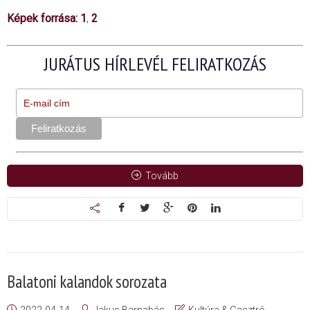
Képek forrása:
1
,
2
JURÁTUS HÍRLEVÉL FELIRATKOZÁS
Tovább
Balatoni kalandok sorozata
2022-04-14
Jakus Barnabás
Kultúra & Gasztró