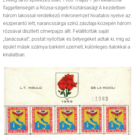
függetlenségét a Rózsa-szigeti Köztársaság! A kezdetben
három lakossal rendelkező mikronemzet hivatalos nyelve az
eszperantó lett, narancssárga színű zászlaja közepén három
rózsával díszített címerpajzs állt. Felállították saját
„tanácsukat”, postát nyitottak és bélyegeket adtak ki, míg az
épület másik szárnya bárként üzemelt, különleges italokkal a
kínálatban.