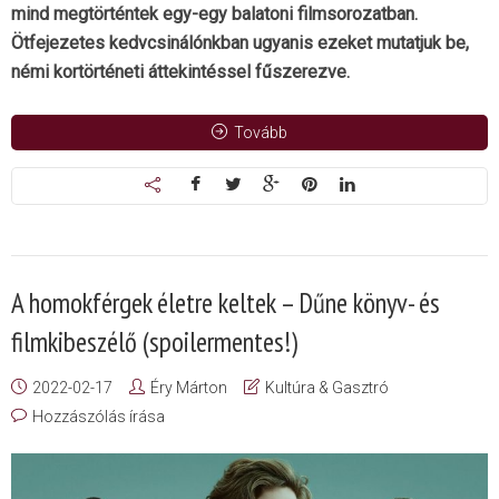
mind megtörténtek egy-egy balatoni filmsorozatban.
Ötfejezetes kedvcsinálónkban ugyanis ezeket mutatjuk be,
némi kortörténeti áttekintéssel fűszerezve.
Tovább
A homokférgek életre keltek – Dűne könyv- és
filmkibeszélő (spoilermentes!)
2022-02-17
Éry Márton
Kultúra & Gasztró
Hozzászólás írása