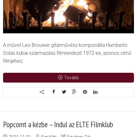
A művet Leo Brouwer gitárművész komponálta Humberto
Solás kubai származású filmrendező 1972-es, azonos című
filmjéhez.
Tovább
Popcornt a kézbe – Indul az ELTE Filmklub
2021-11-01
Egri Kitti
Egyetem Tér