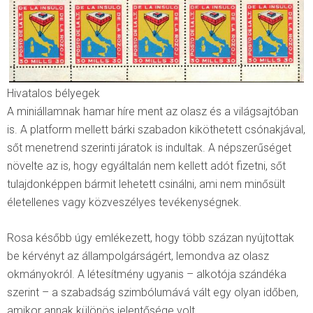
Hivatalos bélyegek
A miniállamnak hamar híre ment az olasz és a világsajtóban
is. A platform mellett bárki szabadon kiköthetett csónakjával,
sőt menetrend szerinti járatok is indultak. A népszerűséget
növelte az is, hogy egyáltalán nem kellett adót fizetni, sőt
tulajdonképpen bármit lehetett csinálni, ami nem minősült
életellenes vagy közveszélyes tevékenységnek.
Rosa később úgy emlékezett, hogy több százan nyújtottak
be kérvényt az állampolgárságért, lemondva az olasz
okmányokról. A létesítmény ugyanis – alkotója szándéka
szerint – a szabadság szimbólumává vált egy olyan időben,
amikor annak különös jelentősége volt.