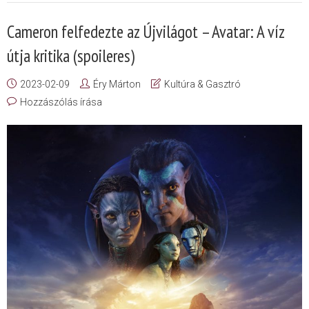
Cameron felfedezte az Újvilágot – Avatar: A víz
útja kritika (spoileres)
2023-02-09
Éry Márton
Kultúra & Gasztró
Hozzászólás írása