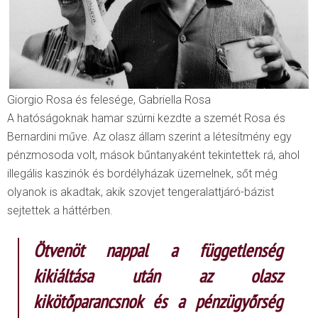
Giorgio Rosa és felesége, Gabriella Rosa
A hatóságoknak hamar szúrni kezdte a szemét Rosa és
Bernardini műve. Az olasz állam szerint a létesítmény egy
pénzmosoda volt, mások bűntanyaként tekintettek rá, ahol
illegális kaszinók és bordélyházak üzemelnek, sőt még
olyanok is akadtak, akik szovjet tengeralattjáró-bázist
sejtettek a háttérben.
Ötvenöt nappal a függetlenség
kikiáltása után az olasz
kikötőparancsnok és a pénzügyőrség