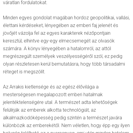
váratlan fordulatokat.
Minden egyes gondolat magában hordoz geopolitikai, vallási,
élettani kérdéseket, lényegében az emberi faj jelenét és
jövőjét vázolja fel az egyes karakterek nézőpontjain
keresztül, elhintve egy-egy elmecsemegét az olvasók
számára. A könyv lényegében a hatalomról, az attól
megrészegült személyek veszélyességéről szól, ez pedig
olyan részletesen kerül bemutatásra, hogy több társadalmi
réteget is megszólít.
Az Arrakis kietlensége és az egész élővilága a
mesterségesen megalapozott emberi hatalmak
jelentéktelenségére utal. A természet adta lehetőségek
felülírják az emberek alkotta technológiát, az
alkalmazkodóképesség pedig szintén a természet javára
különbözik az emberekétől. Nem véletlen, hogy épp egy ilyen