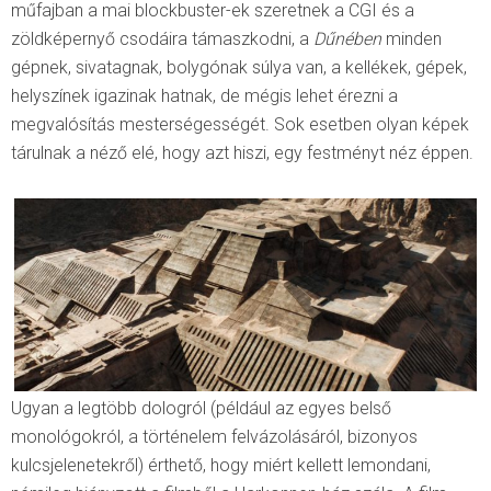
műfajban a mai blockbuster-ek szeretnek a CGI és a
zöldképernyő csodáira támaszkodni, a
Dűnében
minden
gépnek, sivatagnak, bolygónak súlya van, a kellékek, gépek,
helyszínek igazinak hatnak, de mégis lehet érezni a
megvalósítás mesterségességét. Sok esetben olyan képek
tárulnak a néző elé, hogy azt hiszi, egy festményt néz éppen.
Ugyan a legtöbb dologról (például az egyes belső
monológokról, a történelem felvázolásáról, bizonyos
kulcsjelenetekről) érthető, hogy miért kellett lemondani,