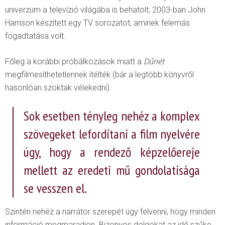
univerzum a televízió világába is behatolt; 2003-ban John
Harrison készített egy TV sorozatot, aminek felemás
fogadtatása volt.
Főleg a korábbi próbálkozások miatt a
Dűnét
megfilmesíthetetlennek ítélték (bár a legtöbb könyvről
hasonlóan szoktak vélekedni).
Sok esetben tényleg nehéz a komplex
szövegeket lefordítani a film nyelvére
úgy, hogy a rendező képzelőereje
mellett az eredeti mű gondolatisága
se vesszen el.
Szintén nehéz a narrátor szerepét úgy felvenni, hogy minden
információ megmaradjon. Bizonyos dolgokat az idő szűke