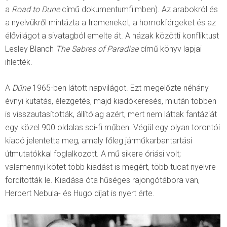
a
Road to Dune
című dokumentumfilmben). Az arabokról és
a nyelvükről mintázta a fremeneket, a homokférgeket és az
élővilágot a sivatagból emelte át. A házak közötti konfliktust
Lesley Blanch
The Sabres of Paradise
című könyv lapjai
ihlették.
A
Dűne
1965-ben látott napvilágot. Ezt megelőzte néhány
évnyi kutatás, élezgetés, majd kiadókeresés, miután többen
is visszautasították, állítólag azért, mert nem láttak fantáziát
egy közel 900 oldalas sci-fi műben. Végül egy olyan torontói
kiadó jelentette meg, amely főleg járműkarbantartási
útmutatókkal foglalkozott. A mű sikere óriási volt;
valamennyi kötet több kiadást is megért, több tucat nyelvre
fordították le. Kiadása óta hűséges rajongótábora van,
Herbert Nebula- és Hugo díjat is nyert érte.