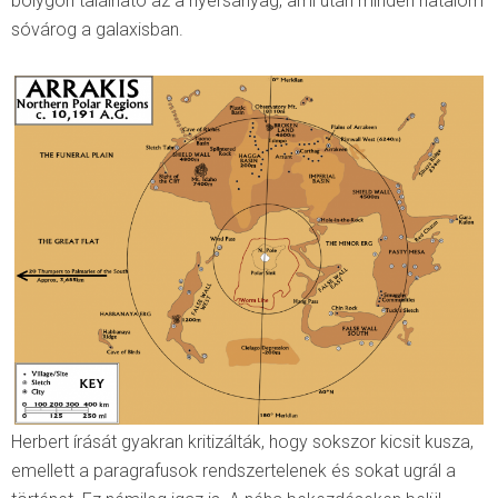
bolygón található az a nyersanyag, ami után minden hatalom
sóvárog a galaxisban.
Herbert írását gyakran kritizálták, hogy sokszor kicsit kusza,
emellett a paragrafusok rendszertelenek és sokat ugrál a