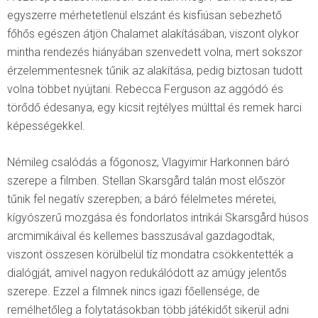
egyszerre mérhetetlenül elszánt és kisfiúsan sebezhető
főhős egészen átjön Chalamet alakításában, viszont olykor
mintha rendezés hiányában szenvedett volna, mert sokszor
érzelemmentesnek tűnik az alakítása, pedig biztosan tudott
volna többet nyújtani. Rebecca Ferguson az aggódó és
törődő édesanya, egy kicsit rejtélyes múlttal és remek harci
képességekkel.
Némileg csalódás a főgonosz, Vlagyimir Harkonnen báró
szerepe a filmben. Stellan Skarsgård talán most először
tűnik fel negatív szerepben; a báró félelmetes méretei,
kígyószerű mozgása és fondorlatos intrikái Skarsgård húsos
arcmimikáival és kellemes basszusával gazdagodtak,
viszont összesen körülbelül tíz mondatra csökkentették a
dialógját, amivel nagyon redukálódott az amúgy jelentős
szerepe. Ezzel a filmnek nincs igazi főellensége, de
remélhetőleg a folytatásokban több játékidőt sikerül adni