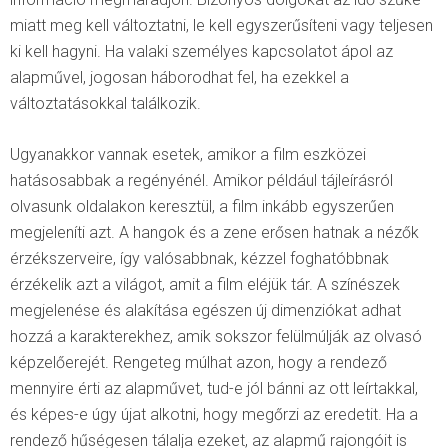
miatt meg kell változtatni, le kell egyszerűsíteni vagy teljesen
ki kell hagyni. Ha valaki személyes kapcsolatot ápol az
alapművel, jogosan háborodhat fel, ha ezekkel a
változtatásokkal találkozik.
Ugyanakkor vannak esetek, amikor a film eszközei
hatásosabbak a regényénél. Amikor például tájleírásról
olvasunk oldalakon keresztül, a film inkább egyszerűen
megjeleníti azt. A hangok és a zene erősen hatnak a nézők
érzékszerveire, így valósabbnak, kézzel foghatóbbnak
érzékelik azt a világot, amit a film eléjük tár. A színészek
megjelenése és alakítása egészen új dimenziókat adhat
hozzá a karakterekhez, amik sokszor felülmúlják az olvasó
képzelőerejét. Rengeteg múlhat azon, hogy a rendező
mennyire érti az alapművet, tud-e jól bánni az ott leírtakkal,
és képes-e úgy újat alkotni, hogy megőrzi az eredetit. Ha a
rendező hűségesen tálalja ezeket, az alapmű rajongóit is