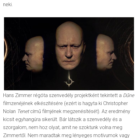
neki.
Hans Zimmer régóta szenvedély projektként tekintett a
Dűne
filmzenéjének elkészítésére (ezért is hagyta ki Christopher
Nolan
Tenet
című filmjének megzenésítését). Az eredmény
kicsit egyhangúra sikerült. Bár látszik a szenvedély és a
szorgalom, nem hoz olyat, amit ne szoktunk volna meg
Zimmertől. Nem maradtak meg lényeges motívumok vagy