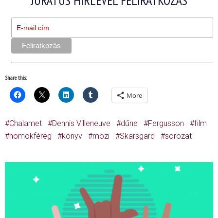
JURÁTUS HÍRLEVÉL FELIRATKOZÁS
Share this:
More
Chalamet
Dennis Villeneuve
dűne
Fergusson
film
homokféreg
könyv
mozi
Skarsgard
sorozat