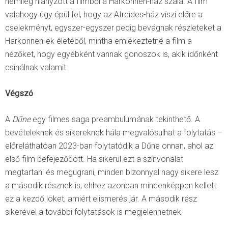
némileg hiányzott a filmből a Harkonnen-ház szála. A film
valahogy úgy épül fel, hogy az Atreides-ház viszi előre a
cselekményt, egyszer-egyszer pedig bevágnak részleteket a
Harkonnen-ek életéből, mintha emlékeztetné a film a
nézőket, hogy egyébként vannak gonoszok is, akik időnként
csinálnak valamit.
Végszó
A
Dűne
egy filmes saga preambulumának tekinthető. A
bevételeknek és sikereknek hála megvalósulhat a folytatás –
előreláthatóan 2023-ban folytatódik a Dűne onnan, ahol az
első film befejeződött. Ha sikerül ezt a színvonalat
megtartani és megugrani, minden bizonnyal nagy sikere lesz
a második résznek is, ehhez azonban mindenképpen kellett
ez a kezdő löket, amiért elismerés jár. A második rész
sikerével a további folytatások is megjelenhetnek.