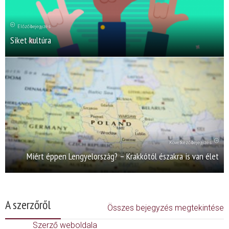
Előző bejegyzés
Siket kultúra
Következő bejegyzés
Miért éppen Lengyelország? – Krakkótól északra is van élet
A szerzőről
Összes bejegyzés megtekintése
Szerző weboldala