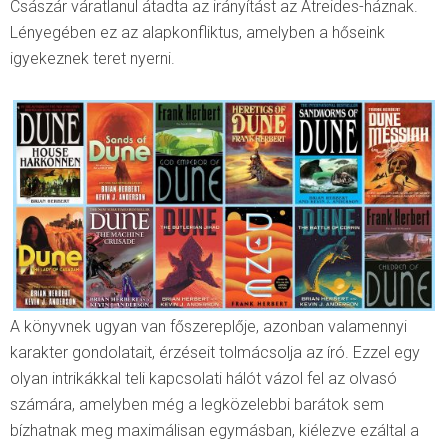
Császár váratlanul átadta az irányítást az Atreides-háznak.
Lényegében ez az alapkonfliktus, amelyben a hőseink
igyekeznek teret nyerni.
A könyvnek ugyan van főszereplője, azonban valamennyi
karakter gondolatait, érzéseit tolmácsolja az író. Ezzel egy
olyan intrikákkal teli kapcsolati hálót vázol fel az olvasó
számára, amelyben még a legközelebbi barátok sem
bízhatnak meg maximálisan egymásban, kiélezve ezáltal a