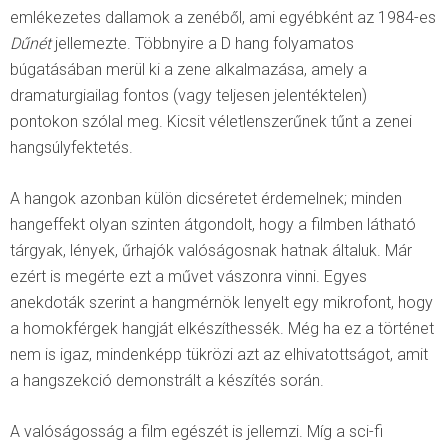
emlékezetes dallamok a zenéből, ami egyébként az 1984-es
Dűnét
jellemezte. Többnyire a D hang folyamatos
búgatásában merül ki a zene alkalmazása, amely a
dramaturgiailag fontos (vagy teljesen jelentéktelen)
pontokon szólal meg. Kicsit véletlenszerűnek tűnt a zenei
hangsúlyfektetés.
A hangok azonban külön dicséretet érdemelnek; minden
hangeffekt olyan szinten átgondolt, hogy a filmben látható
tárgyak, lények, űrhajók valóságosnak hatnak általuk. Már
ezért is megérte ezt a művet vászonra vinni. Egyes
anekdoták szerint a hangmérnök lenyelt egy mikrofont, hogy
a homokférgek hangját elkészíthessék. Még ha ez a történet
nem is igaz, mindenképp tükrözi azt az elhivatottságot, amit
a hangszekció demonstrált a készítés során.
A valóságosság a film egészét is jellemzi. Míg a sci-fi