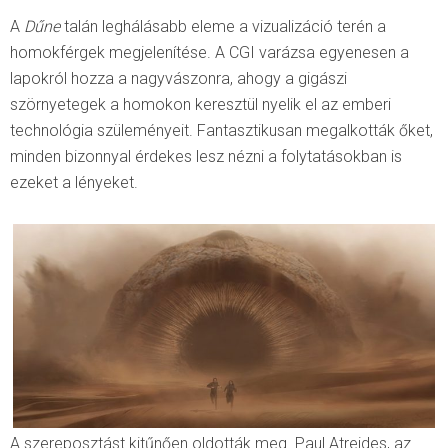
A
Dűne
talán leghálásabb eleme a vizualizáció terén a
homokférgek megjelenítése. A CGI varázsa egyenesen a
lapokról hozza a nagyvászonra, ahogy a gigászi
szörnyetegek a homokon keresztül nyelik el az emberi
technológia szüleményeit. Fantasztikusan megalkották őket,
minden bizonnyal érdekes lesz nézni a folytatásokban is
ezeket a lényeket.
A szereposztást kitűnően oldották meg. Paul Atreides, az