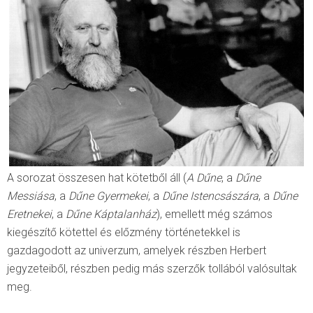
A sorozat összesen hat kötetből áll (
A Dűne
, a
Dűne
Messiása
, a
Dűne Gyermekei
, a
Dűne Istencsászára
, a
Dűne
Eretnekei
, a
Dűne Káptalanház
), emellett még számos
kiegészítő kötettel és előzmény történetekkel is
gazdagodott az univerzum, amelyek részben Herbert
jegyzeteiből, részben pedig más szerzők tollából valósultak
meg.