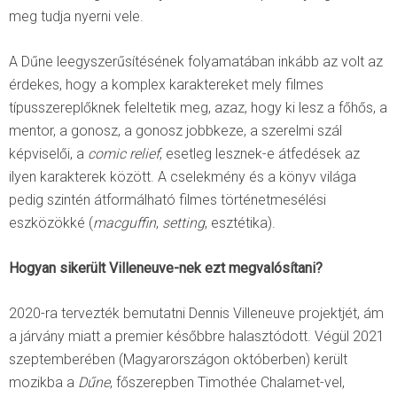
meg tudja nyerni vele.
A Dűne leegyszerűsítésének folyamatában inkább az volt az
érdekes, hogy a komplex karaktereket mely filmes
típusszereplőknek feleltetik meg, azaz, hogy ki lesz a főhős, a
mentor, a gonosz, a gonosz jobbkeze, a szerelmi szál
képviselői, a
comic relief
, esetleg lesznek-e átfedések az
ilyen karakterek között. A cselekmény és a könyv világa
pedig szintén átformálható filmes történetmesélési
eszközökké (
macguffin
,
setting
, esztétika).
Hogyan sikerült
Villeneuve
-nek ezt megvalósítani?
2020-ra tervezték bemutatni Dennis Villeneuve projektjét, ám
a járvány miatt a premier későbbre halasztódott. Végül 2021
szeptemberében (Magyarországon októberben) került
mozikba a
Dűne
, főszerepben Timothée Chalamet-vel,