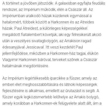
A történet a jövőben játszódik. A galaxisban egyfajta feudális
rendszer, az Impérium működik, élén a Császár áll. Az
Impériumban uralkodó házak küzdenek egymással a
hatalomért, többek között a Harkonnen és az Atreides
házak. Paul Atreidest, a különleges képességekkel
megáldott fiatalembert követjük, aki egy félresikerült akció
után a veszélyes sivatagbolygón, az Arrakison ragad
édesanyjával Jessicaval. Itt veszi kezdetét Paul
jellemfejlődése, miközben a Harkonnen-ház tagjai, élükön
Vlagyimir Harkonnen báróval, terveket szőnek a Császár
hatalmának megdöntésére.
Az Impérium legértékesebb iparcikke a fűszer, amely az
emberi élet meghosszabbítására és látnoki képességek
fejlesztésére is alkalmas, emellett az űrutazást is segíti. A
fűszer egyik legközismertebb lelőhelye az Arrakis bolygó,
amely korábban a Harkonnen-ek felügyelete alatt állt, ám a