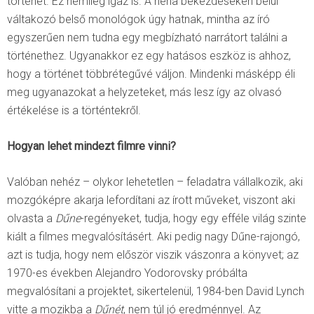
történet. Ez némileg igaz is. A néha bekezdéseken belül
váltakozó belső monológok úgy hatnak, mintha az író
egyszerűen nem tudna egy megbízható narrátort találni a
történethez. Ugyanakkor ez egy hatásos eszköz is ahhoz,
hogy a történet többrétegűvé váljon. Mindenki másképp éli
meg ugyanazokat a helyzeteket, más lesz így az olvasó
értékelése is a történtekről.
Hogyan lehet mindezt filmre vinni?
Valóban nehéz – olykor lehetetlen – feladatra vállalkozik, aki
mozgóképre akarja lefordítani az írott műveket, viszont aki
olvasta a
Dűne
-regényeket, tudja, hogy egy efféle világ szinte
kiált a filmes megvalósításért. Aki pedig nagy Dűne-rajongó,
azt is tudja, hogy nem először viszik vászonra a könyvet; az
1970-es években Alejandro Yodorovsky próbálta
megvalósítani a projektet, sikertelenül, 1984-ben David Lynch
vitte a mozikba a
Dűnét
, nem túl jó eredménnyel. Az