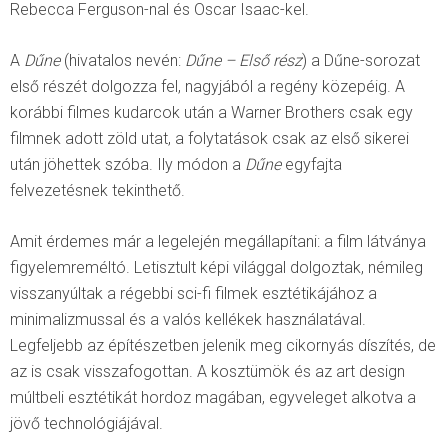
Rebecca Ferguson-nal és Oscar Isaac-kel.
A
Dűne
(hivatalos nevén:
Dűne – Első rész
) a Dűne-sorozat
első részét dolgozza fel, nagyjából a regény közepéig. A
korábbi filmes kudarcok után a Warner Brothers csak egy
filmnek adott zöld utat, a folytatások csak az első sikerei
után jöhettek szóba. Ily módon a
Dűne
egyfajta
felvezetésnek tekinthető.
Amit érdemes már a legelején megállapítani: a film látványa
figyelemreméltó. Letisztult képi világgal dolgoztak, némileg
visszanyúltak a régebbi sci-fi filmek esztétikájához a
minimalizmussal és a valós kellékek használatával.
Legfeljebb az építészetben jelenik meg cikornyás díszítés, de
az is csak visszafogottan. A kosztümök és az art design
múltbeli esztétikát hordoz magában, egyveleget alkotva a
jövő technológiájával.