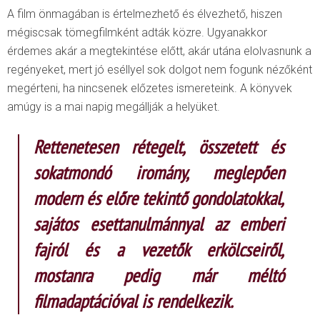
A film önmagában is értelmezhető és élvezhető, hiszen
mégiscsak tömegfilmként adták közre. Ugyanakkor
érdemes akár a megtekintése előtt, akár utána elolvasnunk a
regényeket, mert jó eséllyel sok dolgot nem fogunk nézőként
megérteni, ha nincsenek előzetes ismereteink. A könyvek
amúgy is a mai napig megállják a helyüket.
Rettenetesen rétegelt, összetett és
sokatmondó iromány, meglepően
modern és előre tekintő gondolatokkal,
sajátos esettanulmánnyal az emberi
fajról és a vezetők erkölcseiről,
mostanra pedig már méltó
filmadaptációval is rendelkezik.