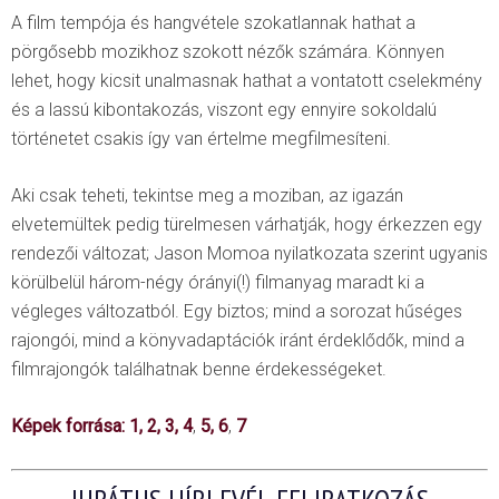
A film tempója és hangvétele szokatlannak hathat a
pörgősebb mozikhoz szokott nézők számára. Könnyen
lehet, hogy kicsit unalmasnak hathat a vontatott cselekmény
és a lassú kibontakozás, viszont egy ennyire sokoldalú
történetet csakis így van értelme megfilmesíteni.
Aki csak teheti, tekintse meg a moziban, az igazán
elvetemültek pedig türelmesen várhatják, hogy érkezzen egy
rendezői változat; Jason Momoa nyilatkozata szerint ugyanis
körülbelül három-négy órányi(!) filmanyag maradt ki a
végleges változatból. Egy biztos; mind a sorozat hűséges
rajongói, mind a könyvadaptációk iránt érdeklődők, mind a
filmrajongók találhatnak benne érdekességeket.
Képek forrása:
1
,
2
,
3
,
4
,
5
,
6
,
7