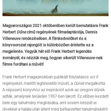
Magyarországon 2021 októberében került bemutatásra Frank
Herbert
Dűne
című regényének filmadaptációja, Dennis
Villeneuve rendezésében. A filmkedvelőket és a
könyvsorozat rajongóit is különbözően érintette ez a
megjelenés. Vegyük hát elő Frank Herbert legendás
irományát, és nézzük meg, hogyan sikerült Villeneuve-nek
filmre fordítani a művét!
Frank Herbert magazinokban publikált folytatásos
sci-fi
regényeket, mielőtt leghíresebb művét, a
Dűnét
megalkotta.
A népszerű könyvhöz az inspirációt azok az oregoni dűnék
adták, amelynek területén 1957-ben lakott. Ez időben kezdett
bele egy tanulmány megírásába, ami sosem készült el
(évekkel a halála után jelent meg befejezetlen tanulmányként