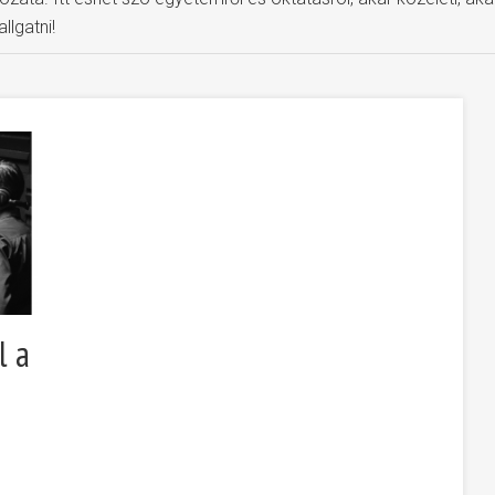
llgatni!
l a