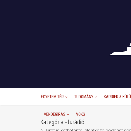
EGYETEM TÉR
TUDOMÁNY
KARRIER & KÜL
VENDÉGÍRÁS
VOKS
Kategória - Jurádió
A Jurátus kéthetente jelentkező podcast sor