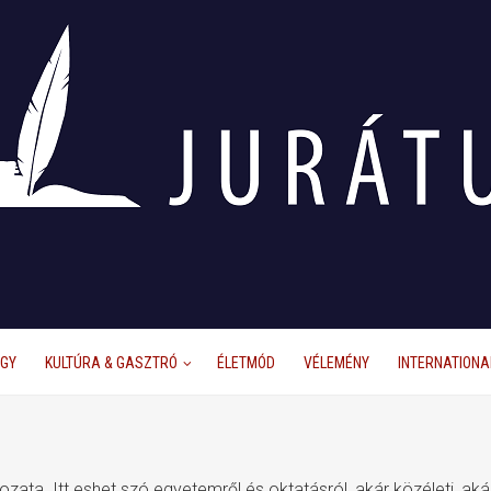
ÜGY
KULTÚRA & GASZTRÓ
ÉLETMÓD
VÉLEMÉNY
INTERNATIONA
ozata. Itt eshet szó egyetemről és oktatásról, akár közéleti, 