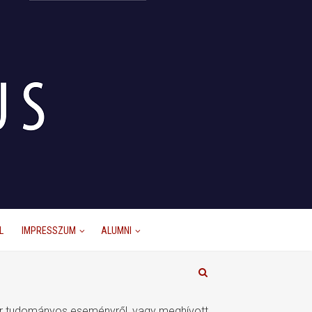
L
IMPRESSZUM
ALUMNI
akár tudományos eseményről, vagy meghívott