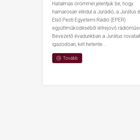
Hatalmas örömmel jelentjük be, hogy
hamarosan elindul a Jurádió, a Jurátus 
Első Pesti Egyetemi Rádió (EPER)
együttműködéséből létrejövő rádióműso
Bevezető évadunkban a Jurátus rovata
igazodóan, két hetente...
Tovább