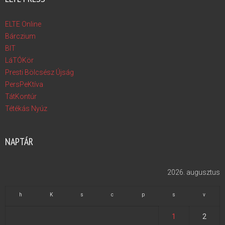
ELTE Online
Bárczium
BIT
LáTÓKör
Presti Bölcsész Újság
PersPeKtíva
TátKontúr
Tétékás Nyúz
NAPTÁR
2026. augusztus
h
K
s
c
p
s
v
1
2