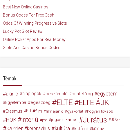
Best New Online Casinos
Bonus Codes For Free Cash
Odds Of Winning Progressive Slots
Lucky Pot Slot Review
Online Poker Apps For Real Money
Slots And Casino Bonus Codes
Témák
egyetem
ajánló
alapjogok
beszámoló
büntetőjog
ELTE
ELTE ÁJK
egészség
Egyetem tér
Erasmus
EU
film
filmajánló
gyakorlat
hogyan tovább
Jurátus
interjú
HÖK
jogászi karrier
JÖSz
jog
karrier
kultúra
koronavírus
külföld
külügy