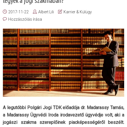
legyek a jogi szakmában?
2017-11-22
Albert Lili
Karrier & Külügy
Hozzászólás írása
A legutóbbi Polgári Jogi TDK előadója dr. Madarassy Tamás,
a Madarassy Ügyvédi Iroda irodavezető ügyvédje volt, aki a
jogászi szakma szereplőinek piacképességéről beszélt.