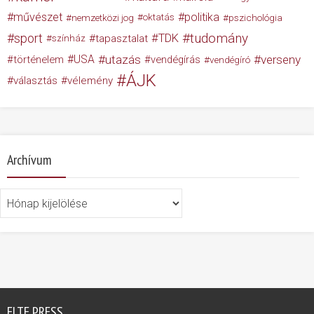
művészet
politika
nemzetközi jog
oktatás
pszichológia
tudomány
sport
TDK
tapasztalat
színház
USA
utazás
verseny
történelem
vendégírás
vendégíró
ÁJK
választás
vélemény
Archívum
Archívum
ELTE PRESS