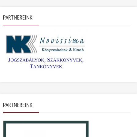
PARTNEREINK
PARTNEREINK