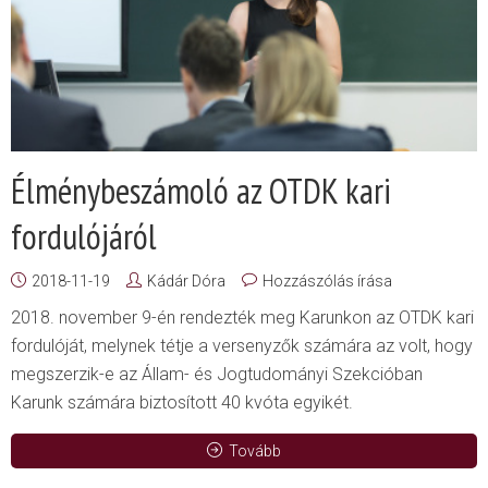
Élménybeszámoló az OTDK kari
fordulójáról
2018-11-19
Kádár Dóra
Hozzászólás írása
2018. november 9-én rendezték meg Karunkon az OTDK kari
fordulóját, melynek tétje a versenyzők számára az volt, hogy
megszerzik-e az Állam- és Jogtudományi Szekcióban
Karunk számára biztosított 40 kvóta egyikét.
Tovább