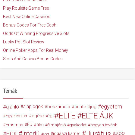
Play Roulette Game Free
Best New Online Casinos
Bonus Codes For Free Cash
Odds Of Winning Progressive Slots
Lucky Pot Slot Review
Online Poker Apps For Real Money
Slots And Casino Bonus Codes
Témák
egyetem
ajánló
alapjogok
beszámoló
büntetőjog
ELTE
ELTE ÁJK
egészség
Egyetem tér
Erasmus
EU
film
filmajánló
gyakorlat
hogyan tovább
Jurátus
interjú
HÖK
jogászi karrier
JÖSz
jog