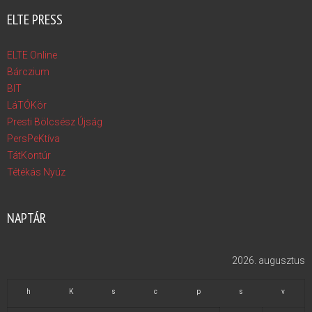
ELTE PRESS
ELTE Online
Bárczium
BIT
LáTÓKör
Presti Bölcsész Újság
PersPeKtíva
TátKontúr
Tétékás Nyúz
NAPTÁR
2026. augusztus
h
K
s
c
p
s
v