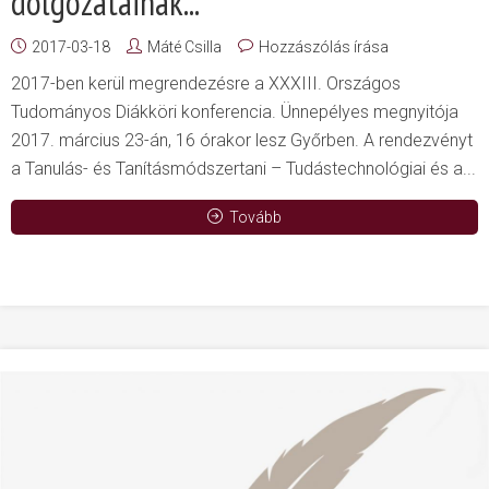
dolgozatainak...
2017-03-18
Máté Csilla
Hozzászólás írása
2017-ben kerül megrendezésre a XXXIII. Országos
Tudományos Diákköri konferencia. Ünnepélyes megnyitója
2017. március 23-án, 16 órakor lesz Győrben. A rendezvényt
a Tanulás- és Tanításmódszertani – Tudástechnológiai és a...
Tovább