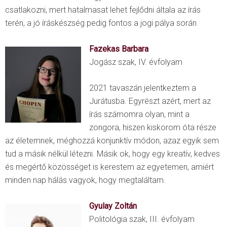
csatlakozni, mert hatalmasat lehet fejlődni általa az írás
terén, a jó íráskészség pedig fontos a jogi pálya során
Fazekas Barbara
Jogász szak, IV. évfolyam
2021 tavaszán jelentkeztem a
Jurátusba. Egyrészt azért, mert az
írás számomra olyan, mint a
zongora, hiszen kiskorom óta része
az életemnek, méghozzá konjunktív módon, azaz egyik sem
tud a másik nélkül létezni. Másik ok, hogy egy kreatív, kedves
és megértő közösséget is kerestem az egyetemen, amiért
minden nap hálás vagyok, hogy megtaláltam.
Gyulay Zoltán
Politológia szak, III. évfolyam