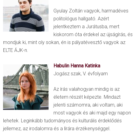
Gyulay Zoltán vagyok, harmadéves
politológus hallgató. Azért
jelentkeztem a Jurátusba, mert
kiskorom óta érdekel az újságírás, és
mondjuk ki, mint oly sokan, én is pályatévesztő vagyok az
ELTE ÁJK-n.
Habulin Hanna Katinka
Jogász szak, V. évfolyam
Az írás valahogyan mindig is az
életem részét képezte. Mindazt
jelenti számomra, aki voltam, aki
most vagyok és aki majd egy napon
lehetek. Leginkább tudományos és kulturális érdeklődés
jellemez, az irodalomra és a lírára érzékenységgel.