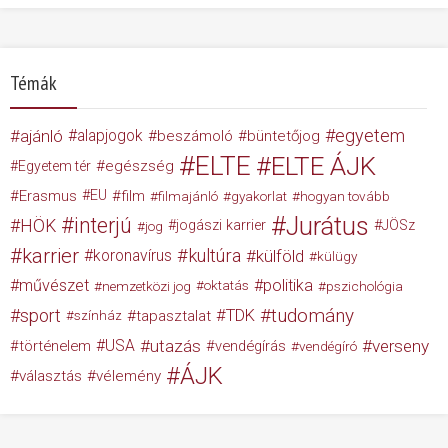
Témák
egyetem
ajánló
alapjogok
beszámoló
büntetőjog
ELTE
ELTE ÁJK
egészség
Egyetem tér
Erasmus
EU
film
filmajánló
gyakorlat
hogyan tovább
Jurátus
interjú
HÖK
jogászi karrier
JÖSz
jog
karrier
kultúra
koronavírus
külföld
külügy
művészet
politika
nemzetközi jog
oktatás
pszichológia
tudomány
sport
TDK
tapasztalat
színház
USA
utazás
verseny
történelem
vendégírás
vendégíró
ÁJK
választás
vélemény