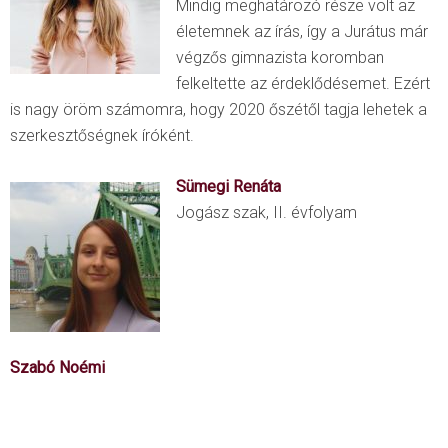
Mindig meghatározó része volt az
életemnek az írás, így a Jurátus már
végzős gimnazista koromban
felkeltette az érdeklődésemet. Ezért
is nagy öröm számomra, hogy 2020 őszétől tagja lehetek a
szerkesztőségnek íróként.
Sümegi Renáta
Jogász szak, II. évfolyam
Szabó Noémi