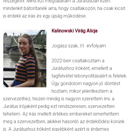
feszegetni. Mind ezt megtaláltam a Jurátusban ezért
mindenkit bátorítanék arra, hogy csatlakozón, ha csak kicsit
is érdekli az írás és egy újság működése.
Kalinowski Virág Alicja
Jogász szak, III. évfolyam
2022-ben csatlakoztam a
Jurátushoz íróként, emellett a
tagfelvétel lebonyolításáért is felelek.
Úgy gondolom nagyon jó döntést
hoztam, mikor jelentkeztem a
szervezethez, hiszen mindig is nagyon szerettem írni, a
Jurátus írójaként pedig ezt rendszeresen, szervezetten
tehetem. Az írás mellett értékes embereket ismerhettem
meg a szervezetben, akikkel hasonló az érdeklődési körünk
is. A Jurátushoz íróként egyébként azért is érdemes