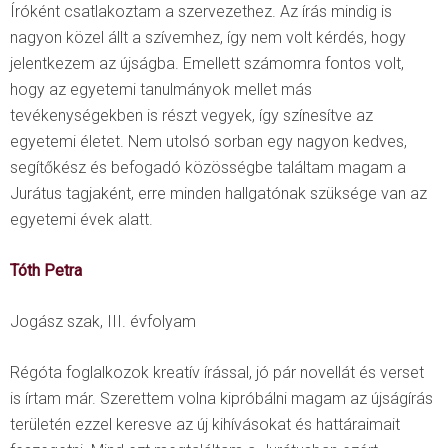
Íróként csatlakoztam a szervezethez. Az írás mindig is
nagyon közel állt a szívemhez, így nem volt kérdés, hogy
jelentkezem az újságba. Emellett számomra fontos volt,
hogy az egyetemi tanulmányok mellet más
tevékenységekben is részt vegyek, így színesítve az
egyetemi életet. Nem utolsó sorban egy nagyon kedves,
segítőkész és befogadó közösségbe találtam magam a
Jurátus tagjaként, erre minden hallgatónak szüksége van az
egyetemi évek alatt.
Tóth Petra
Jogász szak, III. évfolyam
Régóta foglalkozok kreatív írással, jó pár novellát és verset
is írtam már. Szerettem volna kipróbálni magam az újságírás
területén ezzel keresve az új kihívásokat és hattáraimait