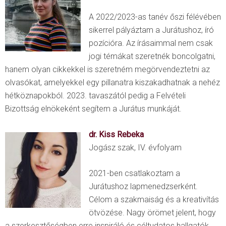
A 2022/2023-as tanév őszi félévében
sikerrel pályáztam a Jurátushoz, író
pozícióra. Az írásaimmal nem csak
jogi témákat szeretnék boncolgatni,
hanem olyan cikkekkel is szeretném megörvendeztetni az
olvasókat, amelyekkel egy pillanatra kiszakadhatnak a nehéz
hétköznapokból. 2023. tavaszától pedig a Felvételi
Bizottság elnökeként segítem a Jurátus munkáját.
dr. Kiss Rebeka
Jogász szak, IV. évfolyam
2021-ben csatlakoztam a
Jurátushoz lapmenedzserként.
Célom a szakmaiság és a kreativítás
ötvözése. Nagy örömet jelent, hogy
a szerkesztőségben erre inspiráló és céltudatos hallgatók