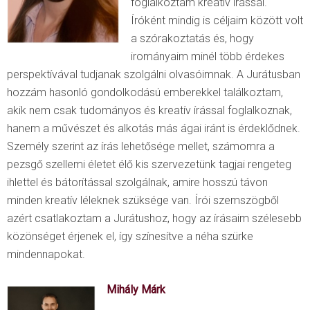
foglalkoztam kreatív írással.
Íróként mindig is céljaim között volt
a szórakoztatás és, hogy
irományaim minél több érdekes
perspektívával tudjanak szolgálni olvasóimnak. A Jurátusban
hozzám hasonló gondolkodású emberekkel találkoztam,
akik nem csak tudományos és kreatív írással foglalkoznak,
hanem a művészet és alkotás más ágai iránt is érdeklődnek.
Személy szerint az írás lehetősége mellet, számomra a
pezsgő szellemi életet élő kis szervezetünk tagjai rengeteg
ihlettel és bátorítással szolgálnak, amire hosszú távon
minden kreatív léleknek szüksége van. Írói szemszögből
azért csatlakoztam a Jurátushoz, hogy az írásaim szélesebb
közönséget érjenek el, így színesítve a néha szürke
mindennapokat.
Mihály Márk