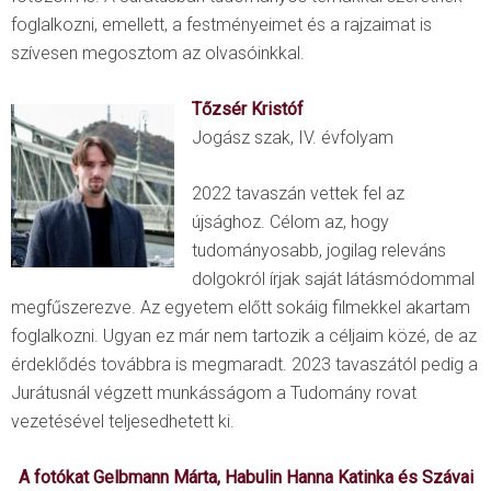
foglalkozni, emellett, a festményeimet és a rajzaimat is
szívesen megosztom az olvasóinkkal.
Tőzsér Kristóf
Jogász szak, IV. évfolyam
2022 tavaszán vettek fel az
újsághoz. Célom az, hogy
tudományosabb, jogilag releváns
dolgokról írjak saját látásmódommal
megfűszerezve. Az egyetem előtt sokáig filmekkel akartam
foglalkozni. Ugyan ez már nem tartozik a céljaim közé, de az
érdeklődés továbbra is megmaradt. 2023 tavaszától pedig a
Jurátusnál végzett munkásságom a Tudomány rovat
vezetésével teljesedhetett ki.
A fotókat Gelbmann Márta, Habulin Hanna Katinka és Szávai