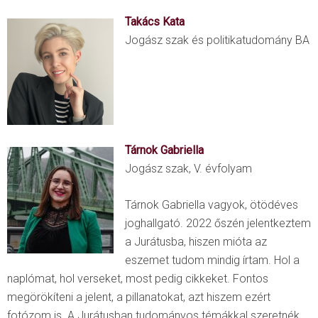
Takács Kata
Jogász szak és politikatudomány BA
Tárnok Gabriella
Jogász szak, V. évfolyam
Tárnok Gabriella vagyok, ötödéves
joghallgató. 2022 őszén jelentkeztem
a Jurátusba, hiszen mióta az
eszemet tudom mindig írtam. Hol a
naplómat, hol verseket, most pedig cikkeket. Fontos
megörökíteni a jelent, a pillanatokat, azt hiszem ezért
fotózom is. A Jurátusban tudományos témákkal szeretnék