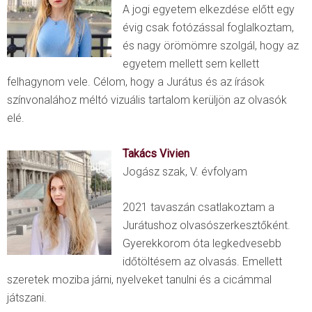
A jogi egyetem elkezdése előtt egy
évig csak fotózással foglalkoztam,
és nagy örömömre szolgál, hogy az
egyetem mellett sem kellett
felhagynom vele. Célom, hogy a Jurátus és az írások
színvonalához méltó vizuális tartalom kerüljön az olvasók
elé.
Takács Vivien
Jogász szak, V. évfolyam
2021 tavaszán csatlakoztam a
Jurátushoz olvasószerkesztőként.
Gyerekkorom óta legkedvesebb
időtöltésem az olvasás. Emellett
szeretek moziba járni, nyelveket tanulni és a cicámmal
játszani.