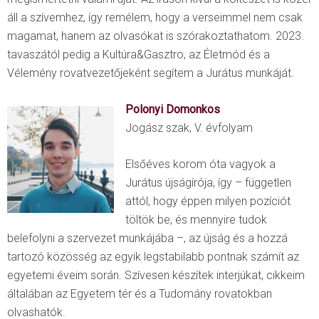
áll a szívemhez, így remélem, hogy a verseimmel nem csak
magamat, hanem az olvasókat is szórakoztathatom. 2023.
tavaszától pedig a Kultúra&Gasztro, az Életmód és a
Vélemény rovatvezetőjeként segítem a Jurátus munkáját.
Polonyi Domonkos
Jogász szak, V. évfolyam
Elsőéves korom óta vagyok a
Jurátus újságírója, így – független
attól, hogy éppen milyen pozíciót
töltök be, és mennyire tudok
belefolyni a szervezet munkájába –, az újság és a hozzá
tartozó közösség az egyik legstabilabb pontnak számít az
egyetemi éveim során. Szívesen készítek interjúkat, cikkeim
általában az Egyetem tér és a Tudomány rovatokban
olvashatók.