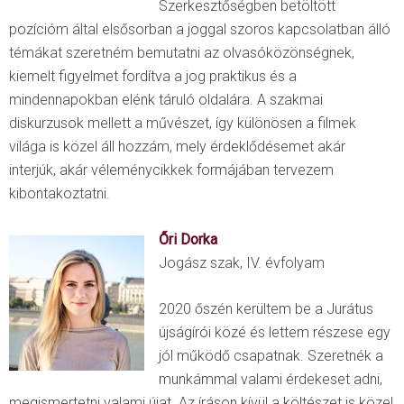
Szerkesztőségben betöltött
pozícióm által elsősorban a joggal szoros kapcsolatban álló
témákat szeretném bemutatni az olvasóközönségnek,
kiemelt figyelmet fordítva a jog praktikus és a
mindennapokban elénk táruló oldalára. A szakmai
diskurzusok mellett a művészet, így különösen a filmek
világa is közel áll hozzám, mely érdeklődésemet akár
interjúk, akár véleménycikkek formájában tervezem
kibontakoztatni.
Őri Dorka
Jogász szak, IV. évfolyam
2020 őszén kerültem be a Jurátus
újságírói közé és lettem részese egy
jól működő csapatnak. Szeretnék a
munkámmal valami érdekeset adni,
megismertetni valami újat. Az íráson kívül a költészet is közel