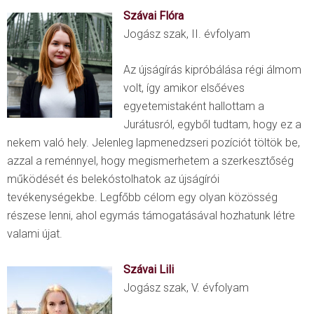
Szávai Flóra
Jogász szak, II. évfolyam
Az újságírás kipróbálása régi álmom
volt, így amikor elsőéves
egyetemistaként hallottam a
Jurátusról, egyből tudtam, hogy ez a
nekem való hely. Jelenleg lapmenedzseri pozíciót töltök be,
azzal a reménnyel, hogy megismerhetem a szerkesztőség
működését és belekóstolhatok az újságírói
tevékenységekbe. Legfőbb célom egy olyan közösség
részese lenni, ahol egymás támogatásával hozhatunk létre
valami újat.
Szávai Lili
Jogász szak, V. évfolyam