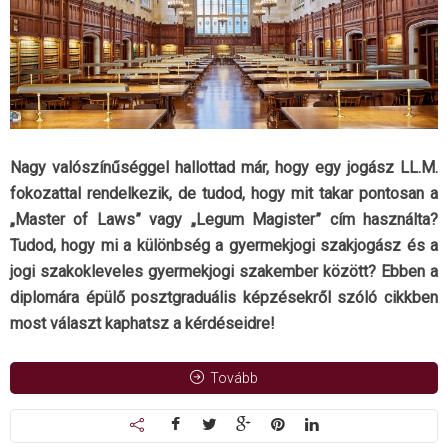
Nagy valószínűséggel hallottad már, hogy egy jogász LL.M.
fokozattal rendelkezik, de tudod, hogy mit takar pontosan a
„Master of Laws” vagy „Legum Magister” cím használta?
Tudod, hogy mi a különbség a gyermekjogi szakjogász és a
jogi szakokleveles gyermekjogi szakember között? Ebben a
diplomára épülő posztgraduális képzésekről szóló cikkben
most választ kaphatsz a kérdéseidre!
Tovább