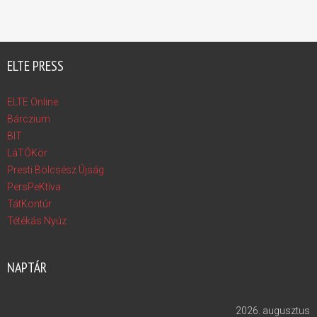
ELTE PRESS
ELTE Online
Bárczium
BIT
LáTÓKör
Presti Bölcsész Újság
PersPeKtíva
TátKontúr
Tétékás Nyúz
NAPTÁR
2026. augusztus