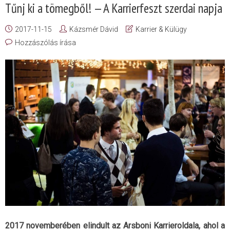
Tűnj ki a tömegből! — A Karrierfeszt szerdai napja
2017-11-15
Kázsmér Dávid
Karrier & Külügy
Hozzászólás írása
2017 novemberében elindult az Arsboni Karrieroldala, ahol a