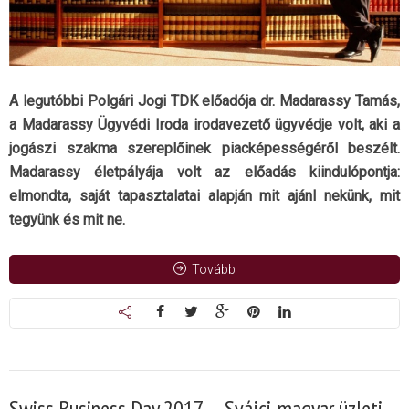
A legutóbbi Polgári Jogi TDK előadója dr. Madarassy Tamás,
a Madarassy Ügyvédi Iroda irodavezető ügyvédje volt, aki a
jogászi szakma szereplőinek piacképességéről beszélt.
Madarassy életpályája volt az előadás kiindulópontja:
elmondta, saját tapasztalatai alapján mit ajánl nekünk, mit
tegyünk és mit ne.
Tovább
Swiss Business Day 2017 — Svájci-magyar üzleti