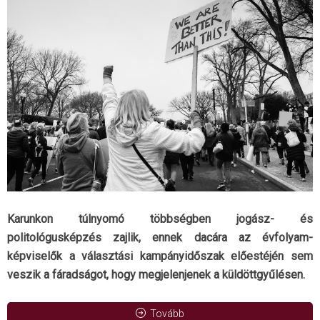
Karunkon túlnyomó többségben jogász- és
politológusképzés zajlik, ennek dacára az évfolyam-
képviselők a választási kampányidőszak előestéjén sem
veszik a fáradságot, hogy megjelenjenek a küldöttgyűlésen.
Tovább