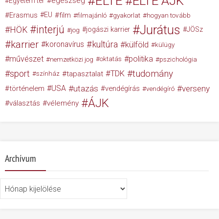
ELTE
ELTE ÁJK
egészség
Egyetem tér
Erasmus
EU
film
filmajánló
gyakorlat
hogyan tovább
Jurátus
interjú
HÖK
jogászi karrier
JÖSz
jog
karrier
kultúra
koronavírus
külföld
külügy
művészet
politika
nemzetközi jog
oktatás
pszichológia
tudomány
sport
TDK
tapasztalat
színház
USA
utazás
verseny
történelem
vendégírás
vendégíró
ÁJK
választás
vélemény
Archívum
Archívum