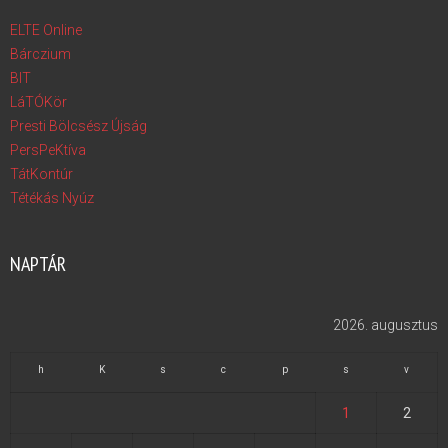
ELTE Online
Bárczium
BIT
LáTÓKör
Presti Bölcsész Újság
PersPeKtíva
TátKontúr
Tétékás Nyúz
NAPTÁR
2026. augusztus
h
K
s
c
p
s
v
1
2