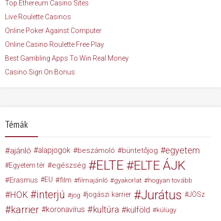
Top Ethereum Casino Sites
Live Roulette Casinos
Online Poker Against Computer
Online Casino Roulette Free Play
Best Gambling Apps To Win Real Money
Casino Sign On Bonus
Témák
egyetem
ajánló
alapjogok
beszámoló
büntetőjog
ELTE
ELTE ÁJK
egészség
Egyetem tér
Erasmus
EU
film
filmajánló
gyakorlat
hogyan tovább
Jurátus
interjú
HÖK
jogászi karrier
JÖSz
jog
karrier
kultúra
koronavírus
külföld
külügy