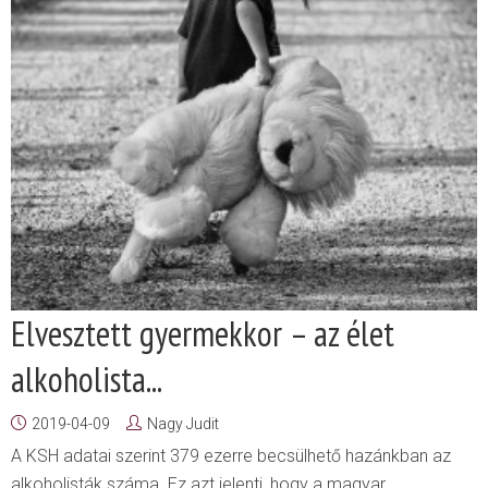
Elvesztett gyermekkor – az élet
alkoholista...
2019-04-09
Nagy Judit
A KSH adatai szerint 379 ezerre becsülhető hazánkban az
alkoholisták száma. Ez azt jelenti, hogy a magyar