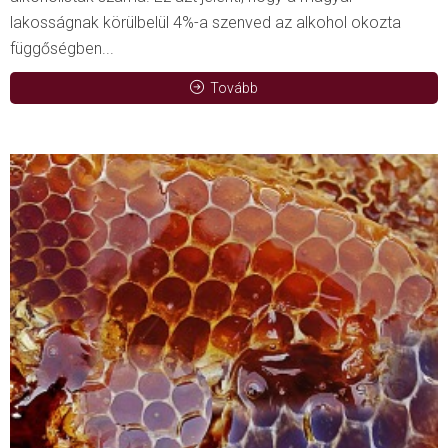
lakosságnak körülbelül 4%-a szenved az alkohol okozta
függőségben...
Tovább