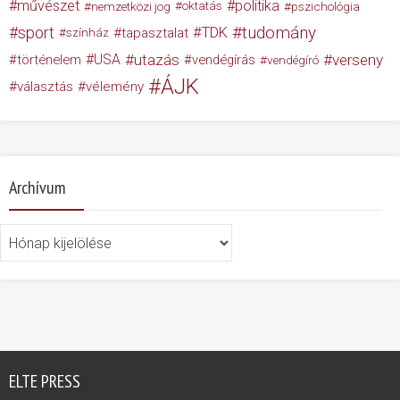
művészet
politika
nemzetközi jog
oktatás
pszichológia
tudomány
sport
TDK
tapasztalat
színház
USA
utazás
verseny
történelem
vendégírás
vendégíró
ÁJK
választás
vélemény
Archívum
Archívum
ELTE PRESS