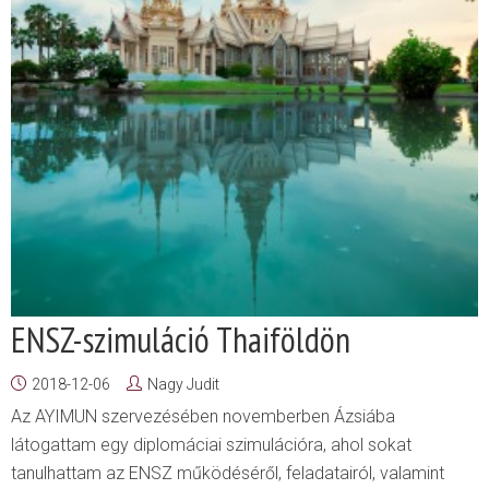
ENSZ-szimuláció Thaiföldön
2018-12-06
Nagy Judit
Az AYIMUN szervezésében novemberben Ázsiába
látogattam egy diplomáciai szimulációra, ahol sokat
tanulhattam az ENSZ működéséről, feladatairól, valamint