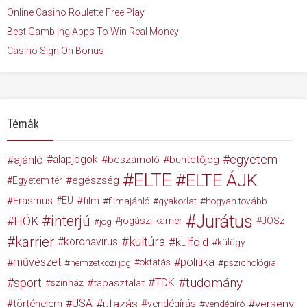
Online Casino Roulette Free Play
Best Gambling Apps To Win Real Money
Casino Sign On Bonus
Témák
egyetem
ajánló
alapjogok
beszámoló
büntetőjog
ELTE
ELTE ÁJK
egészség
Egyetem tér
Erasmus
EU
film
filmajánló
gyakorlat
hogyan tovább
Jurátus
interjú
HÖK
jogászi karrier
JÖSz
jog
karrier
kultúra
koronavírus
külföld
külügy
művészet
politika
nemzetközi jog
oktatás
pszichológia
tudomány
sport
TDK
tapasztalat
színház
USA
utazás
verseny
történelem
vendégírás
vendégíró