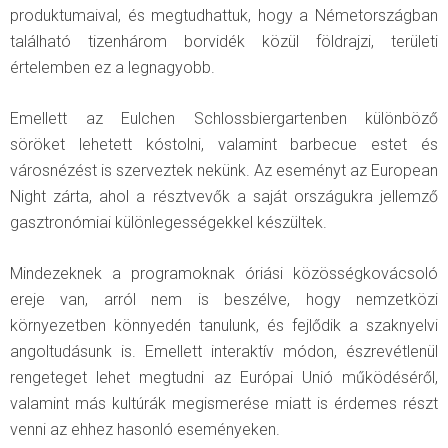
produktumaival, és megtudhattuk, hogy a Németországban
található tizenhárom borvidék közül földrajzi, területi
értelemben ez a legnagyobb.
Emellett az Eulchen Schlossbiergartenben különböző
söröket lehetett kóstolni, valamint barbecue estet és
városnézést is szerveztek nekünk. Az eseményt az European
Night zárta, ahol a résztvevők a saját országukra jellemző
gasztronómiai különlegességekkel készültek.
Mindezeknek a programoknak óriási közösségkovácsoló
ereje van, arról nem is beszélve, hogy nemzetközi
környezetben könnyedén tanulunk, és fejlődik a szaknyelvi
angoltudásunk is. Emellett interaktív módon, észrevétlenül
rengeteget lehet megtudni az Európai Unió működéséről,
valamint más kultúrák megismerése miatt is érdemes részt
venni az ehhez hasonló eseményeken.