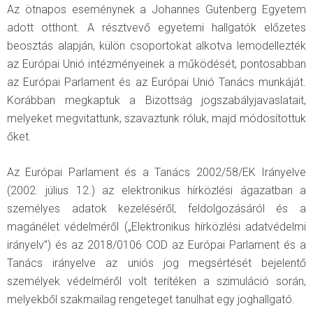
Az ötnapos eseménynek a Johannes Gutenberg Egyetem
adott otthont. A résztvevő egyetemi hallgatók előzetes
beosztás alapján, külön csoportokat alkotva lemodellezték
az Európai Unió intézményeinek a működését, pontosabban
az Európai Parlament és az Európai Unió Tanács munkáját.
Korábban megkaptuk a Bizottság jogszabályjavaslatait,
melyeket megvitattunk, szavaztunk róluk, majd módosítottuk
őket.
Az Európai Parlament és a Tanács 2002/58/EK Irányelve
(2002. július 12.) az elektronikus hírközlési ágazatban a
személyes adatok kezeléséről, feldolgozásáról és a
magánélet védelméről („Elektronikus hírközlési adatvédelmi
irányelv”) és az 2018/0106 COD az Európai Parlament és a
Tanács irányelve az uniós jog megsértését bejelentő
személyek védelméről volt terítéken a szimuláció során,
melyekből szakmailag rengeteget tanulhat egy joghallgató.