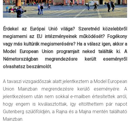
Érdekel az Európai Unió világa? Szeretnéd közelebbről
megismerni az EU intézményeinek működését? Fogékony
vagy más kultúrák megismerésére? Ha a válasz igen, akkor a
Model European Union programjait neked találták ki. A
Németországban megrendezésre került eseményről
olvashatsz beszámolót.
A tavaszi vizsgaidőszak alatt jelentkeztem a Model European
Union Mainzban megrendezésre kerülő eseményére. A
jelentkezésem után nem sokkal e-mailben értesítettek arról,
hogy engem is kiválasztottak, így eltölthettem pár napot
Gutenberg szülőföldjén, a Rajna és a Majna mentén található
Mainzban.