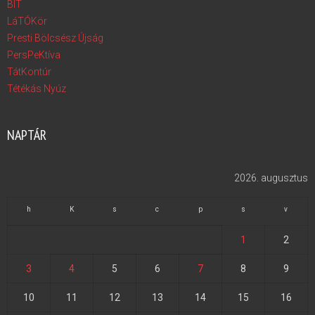
BIT
LáTÓKör
Presti Bölcsész Újság
PersPeKtíva
TátKontúr
Tétékás Nyúz
NAPTÁR
2026. augusztus
h
K
s
c
p
s
v
1
2
3
4
5
6
7
8
9
10
11
12
13
14
15
16