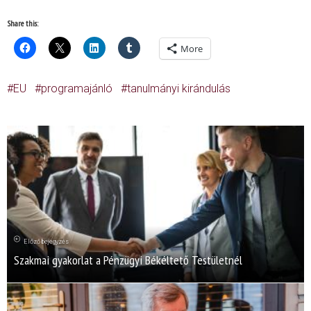
Share this:
More
EU
programajánló
tanulmányi kirándulás
Előző bejegyzés
Szakmai gyakorlat a Pénzügyi Békéltető Testületnél