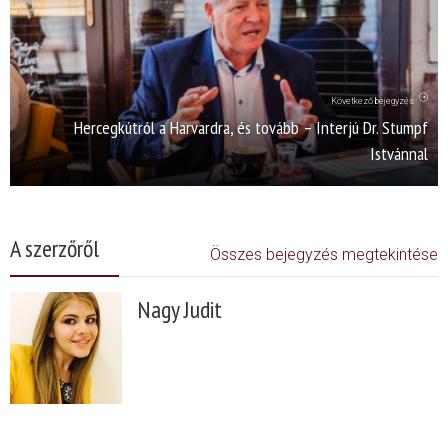
Következő bejegyzés
Hercegkútról a Harvardra, és tovább – Interjú Dr. Stumpf
Istvánnal
A szerzőről
Összes bejegyzés megtekintése
Nagy Judit