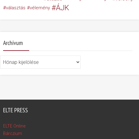
ÁJK
választás
vélemény
Archívum
Archívum
ELTE PRESS
ELTE Online
Bárczium