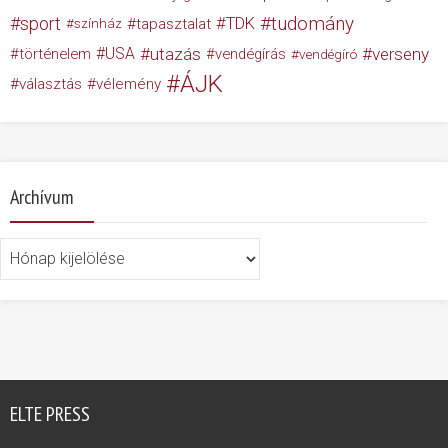
tudomány
sport
TDK
tapasztalat
színház
USA
utazás
verseny
történelem
vendégírás
vendégíró
ÁJK
választás
vélemény
Archívum
Archívum
ELTE PRESS