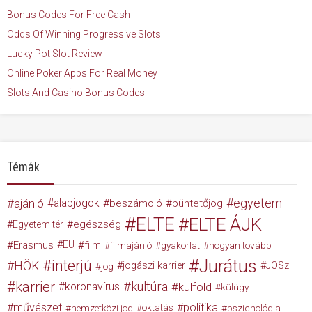
Bonus Codes For Free Cash
Odds Of Winning Progressive Slots
Lucky Pot Slot Review
Online Poker Apps For Real Money
Slots And Casino Bonus Codes
Témák
egyetem
ajánló
alapjogok
beszámoló
büntetőjog
ELTE
ELTE ÁJK
egészség
Egyetem tér
Erasmus
EU
film
filmajánló
gyakorlat
hogyan tovább
Jurátus
interjú
HÖK
jogászi karrier
JÖSz
jog
karrier
kultúra
koronavírus
külföld
külügy
művészet
politika
nemzetközi jog
oktatás
pszichológia