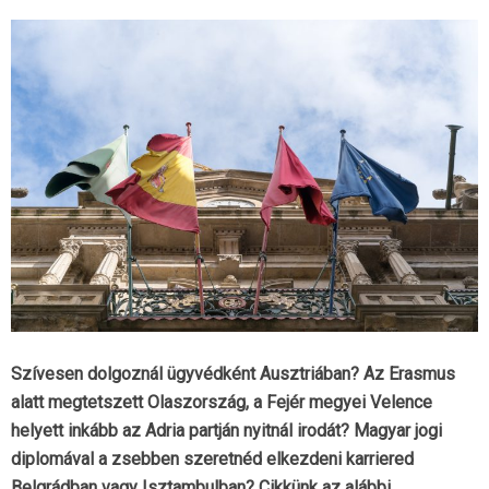
Szívesen dolgoznál ügyvédként Ausztriában? Az Erasmus
alatt megtetszett Olaszország, a Fejér megyei Velence
helyett inkább az Adria partján nyitnál irodát? Magyar jogi
diplomával a zsebben szeretnéd elkezdeni karriered
Belgrádban vagy Isztambulban? Cikkünk az alábbi