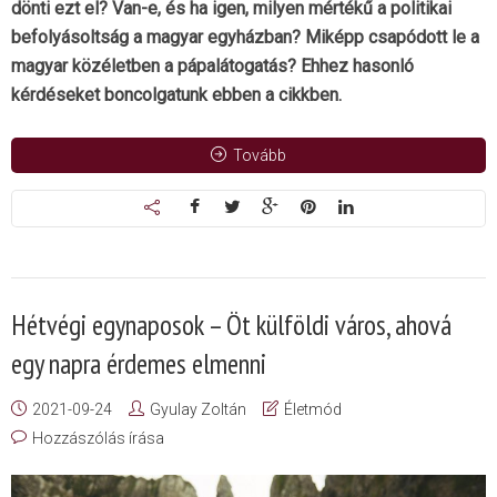
dönti ezt el? Van-e, és ha igen, milyen mértékű a politikai
befolyásoltság a magyar egyházban? Miképp csapódott le a
magyar közéletben a pápalátogatás? Ehhez hasonló
kérdéseket boncolgatunk ebben a cikkben.
Tovább
Hétvégi egynaposok – Öt külföldi város, ahová
egy napra érdemes elmenni
2021-09-24
Gyulay Zoltán
Életmód
Hozzászólás írása