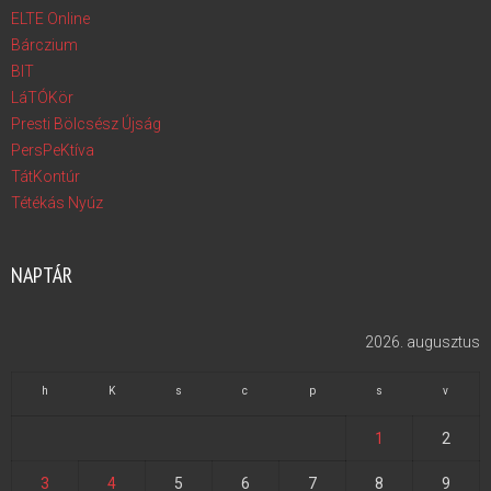
ELTE Online
Bárczium
BIT
LáTÓKör
Presti Bölcsész Újság
PersPeKtíva
TátKontúr
Tétékás Nyúz
NAPTÁR
2026. augusztus
h
K
s
c
p
s
v
1
2
3
4
5
6
7
8
9