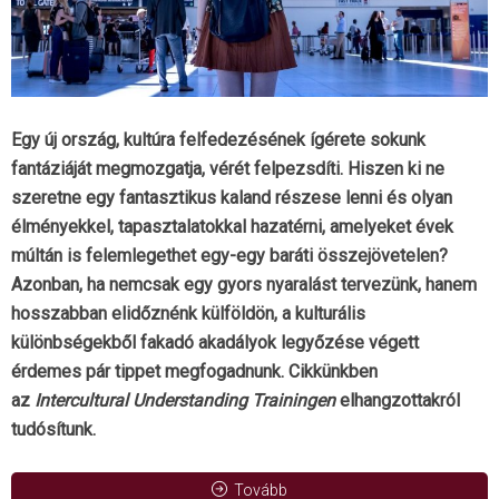
Egy új ország, kultúra felfedezésének ígérete sokunk
fantáziáját megmozgatja, vérét felpezsdíti. Hiszen ki ne
szeretne egy fantasztikus kaland részese lenni és olyan
élményekkel, tapasztalatokkal hazatérni, amelyeket évek
múltán is felemlegethet egy-egy baráti összejövetelen?
Azonban, ha nemcsak egy gyors nyaralást tervezünk, hanem
hosszabban elidőznénk külföldön, a kulturális
különbségekből fakadó akadályok legyőzése végett
érdemes pár tippet megfogadnunk. Cikkünkben
az
Intercultural Understanding Trainingen
elhangzottakról
tudósítunk.
Tovább