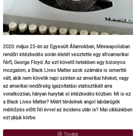
2020. május 25-én az Egyesült Államokban, Minneapolisban
rendőri intézkedés során életét vesztette egy afroamerikai
férfi, George Floyd. Az ezt követő hetekben egy bizonyos
mozgalom, a Black Lives Matter azok számára is ismertté
vált, akik nem követik napi szinten az amerikai híreket, vagy
az amerikai rendőrség igazoltatási statisztikáit arra
vonatkozóan, hányan hunytak el intézkedés közben. Mi is ez
a Black Lives Matter? Miért térdelnek angol labdarúgók
mérkőzés előtt fél évvel az incidens után is? Mai cikkünkben
ezt járjuk körbe.
Tovább