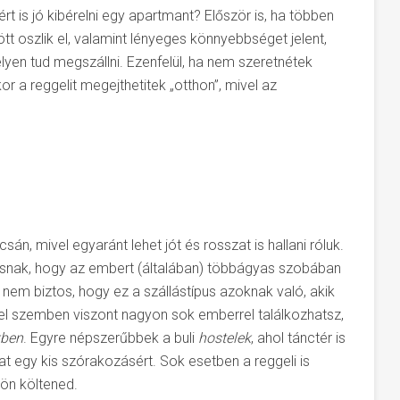
rt is jó kibérelni egy apartmant? Először is, ha többen
ött oszlik el, valamint lényeges könnyebbséget jelent,
yen tud megszállni. Ezenfelül, ha nem szeretnétek
or a reggelit megejthetitek „otthon”, mivel az
sán, mivel egyaránt lehet jót és rosszat is hallani róluk.
ásnak, hogy az embert (általában) többágyas szobában
 nem biztos, hogy ez a szállástípus azoknak való, akik
zel szemben viszont nagyon sok emberrel találkozhatsz,
kben
. Egyre népszerűbbek a buli
hostelek
, ahol tánctér is
at egy kis szórakozásért. Sok esetben a reggeli is
lön költened.