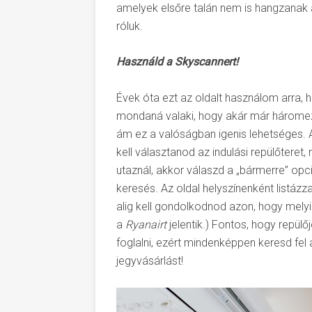
amelyek elsőre talán nem is hangzanak a
róluk.
Használd a Skyscannert!
Évek óta ezt az oldalt használom arra, h
mondaná valaki, hogy akár már háromezer 
ám ez a valóságban igenis lehetséges. A
kell választanod az indulási repülőteret
utaznál, akkor válaszd a „bármerre” opc
keresés. Az oldal helyszínenként listázz
alig kell gondolkodnod azon, hogy melyik
a
Ryanairt
jelentik.) Fontos, hogy repül
foglalni, ezért mindenképpen keresd fel a
jegyvásárlást!