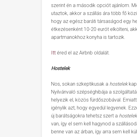
szerint én a második opciót ajánlom. Mié
utaztok, akkor a szállás ára több fő köz
hogy az egész baráti társaságod egy hel
étkezésenként 10-20 eurót elkölteni, akk
apartmanokhoz konyha is tartozik.
Itt
éred el az Airbnb oldalát.
Hostelek
Nos, sokan szkeptikusak a
hostelek
kapc
Nyilvánvaló szépséghibája a szolgáltat
helyezik el, közös fürdőszobával. Emiatt
igénylik azt, hogy egyedül legyenek. Ez
új barátságokra tehetsz szert a
hostele
van, így el sem kell hagynod a szállásod
benne van az árban, így arra sem kell kü