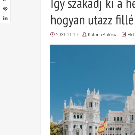
Így szakadj ki a 
hogyan utazz fill
2021-11-19
Katona Antónia
Éle