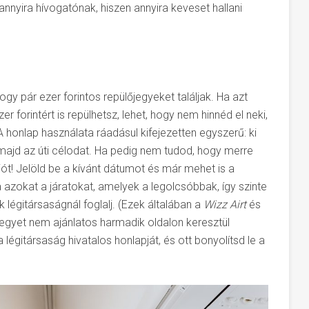
nnyira hívogatónak, hiszen annyira keveset hallani
ogy pár ezer forintos repülőjegyeket találjak. Ha azt
forintért is repülhetsz, lehet, hogy nem hinnéd el neki,
 honlap használata ráadásul kifejezetten egyszerű: ki
, majd az úti célodat. Ha pedig nem tudod, hogy merre
iót! Jelöld be a kívánt dátumot és már mehet is a
a azokat a járatokat, amelyek a legolcsóbbak, így szinte
 légitársaságnál foglalj. (Ezek általában a
Wizz Airt
és
őjegyet nem ajánlatos harmadik oldalon keresztül
 légitársaság hivatalos honlapját, és ott bonyolítsd le a