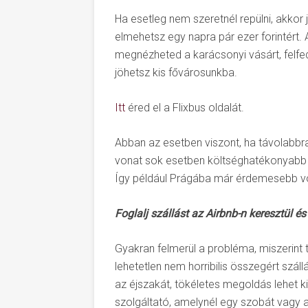
Ha esetleg nem szeretnél repülni, akkor
elmehetsz egy napra pár ezer forintért. A
megnézheted a karácsonyi vásárt, felfed
jöhetsz kis fővárosunkba.
Itt
éred el a Flixbus oldalát.
Abban az esetben viszont, ha távolabbr
vonat sok esetben költséghatékonyabb a
Így például Prágába már érdemesebb vo
Foglalj szállást az Airbnb-n keresztül é
Gyakran felmerül a probléma, miszerint 
lehetetlen nem horribilis összegért szál
az éjszakát, tökéletes megoldás lehet k
szolgáltató, amelynél egy szobát vagy a