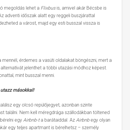
 jó megoldás lehet a
Flixbus
is, amivel akár Bécsbe is
z adventi időszak alatt egy reggeli buszjárattal
ezheted a várost, majd egy esti busszal vissza is
a mennél, érdemes a vasúti oldalakat böngészni, mert a
lternatívát jelenthet a többi utazási módhoz képest.
nattal, mint busszal menni.
s utazz másokkal!
találsz egy olcsó repülőjegyet, azonban szinte
lást találni. Nem kell méregdrága szállodákban töltened
ibérelni egy
Airbnb-t
a barátaiddal. Az
Airbnb
egy olyan
kár egy teljes apartmant is bérelhetsz – személy