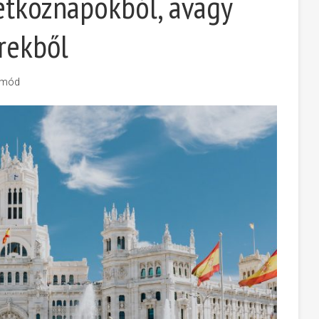
hétköznapokból, avagy
érekből
tmód