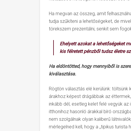
Ha megvan az összeg, amit felhasználnál,
tudja szűkíteni a lehetőségeket, de mive
törekszem prezentálni, senkit sem fogok
Ehelyett azokat a lehetőségeket m
kis félretett pénzből tudsz életre 
Ha eldöntötted, hogy mennyiből is szere
kiválasztása.
Rögtön választás elé kerülünk: töltsünk
árakhoz képest drágábbak az éttermek, 
inkább dél, esetleg kelet felé vegyük az
itthonihoz hasonló árakkal bíró országb
nem szolgálnak olyan kaliberű látnivalókk
mérlegelned kell, hogy a „tipikus turist