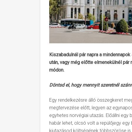
Kiszabadulnál pár napra a mindennapok
után, vagy még előtte elmenekülnél pár
módon.
Döntsd el, hogy mennyit szeretnél szánn
Egy rendelkezésre álló összegkeret meg
megtervezése előtt, legyen az egynap
egyhetes norvégiai utazás. Előállni egy 
habár lehet, olcsó volt a repülőjegy egy
kiutazásod költségének többszöröse is 