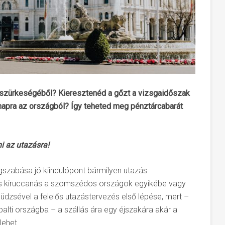
 szürkeségéből? Kieresztenéd a gőzt a vizsgaidőszak
 napra az országból? Így teheted meg pénztárcabarát
i az utazásra!
szabása jó kiindulópont bármilyen utazás
os kiruccanás a szomszédos országok egyikébe vagy
büdzsével a felelős utazástervezés első lépése, mert –
 balti országba – a szállás ára egy éjszakára akár a
lehet.