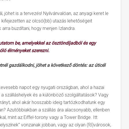
 jöhet is a tervezés! Nyilvánvalóan, az anyagi keret le
l kifejezetten az olcsó(bb) utazás lehetőségeit
 arra buzdítani, hogy menjen Izlandra.
utatom be, amelyekkel az ösztöndíjadból és egy
szóló élményeket szerezni.
tnél gazdálkodni, jöhet a következő döntés: az úticél
 kevesebb napot egy nyugati országban, ahol a hazai
a szálláshelyek és a különböző szolgáltatások? Vagy
 irányt, ahol akár hosszabb ideig tartózkodhatunk egy
an? Azutóbbiakban a szállás ára alacsonyabb, ellenben
al, mint az Eiffel-torony vagy a Tower Bridge. Itt
a helyszínek” vonzanak jobban, vagy az olyan (fő)városok,