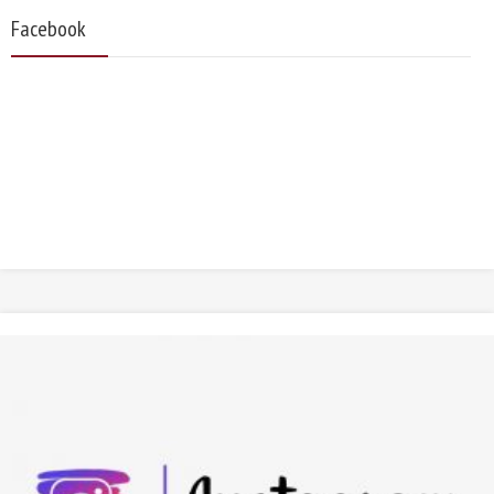
Facebook