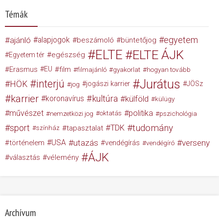
Témák
egyetem
ajánló
alapjogok
beszámoló
büntetőjog
ELTE
ELTE ÁJK
egészség
Egyetem tér
Erasmus
EU
film
filmajánló
gyakorlat
hogyan tovább
Jurátus
interjú
HÖK
jogászi karrier
JÖSz
jog
karrier
kultúra
koronavírus
külföld
külügy
művészet
politika
nemzetközi jog
oktatás
pszichológia
tudomány
sport
TDK
tapasztalat
színház
USA
utazás
verseny
történelem
vendégírás
vendégíró
ÁJK
választás
vélemény
Archívum