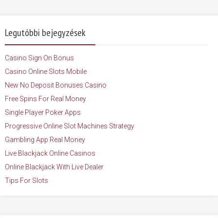
Legutóbbi bejegyzések
Casino Sign On Bonus
Casino Online Slots Mobile
New No Deposit Bonuses Casino
Free Spins For Real Money
Single Player Poker Apps
Progressive Online Slot Machines Strategy
Gambling App Real Money
Live Blackjack Online Casinos
Online Blackjack With Live Dealer
Tips For Slots