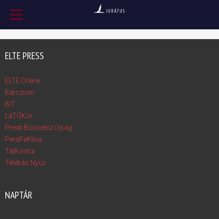
ELTE PRESS
ELTE Online
Bárczium
BIT
LáTÓKör
Presti Bölcsész Újság
PersPeKtíva
TátKontúr
Tétékás Nyúz
NAPTÁR