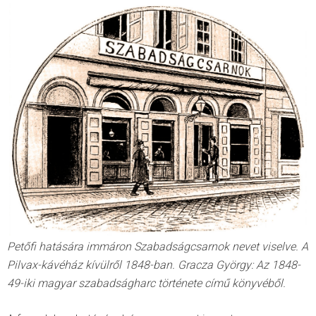
Petőfi hatására immáron Szabadságcsarnok nevet viselve. A
Pilvax-kávéház kívülről 1848-ban. Gracza György: Az 1848-
49-iki magyar szabadságharc története című könyvéből.