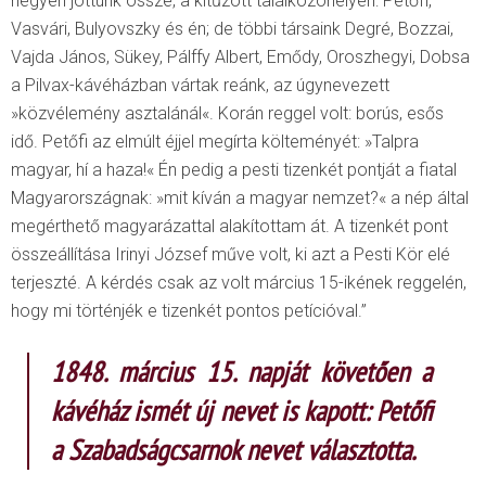
négyen jöttünk össze, a kitűzött találkozóhelyen: Petőfi,
Vasvári, Bulyovszky és én; de többi társaink Degré, Bozzai,
Vajda János, Sükey, Pálffy Albert, Emődy, Oroszhegyi, Dobsa
a Pilvax-kávéházban vártak reánk, az úgynevezett
»közvélemény asztalánál«. Korán reggel volt: borús, esős
idő. Petőfi az elmúlt éjjel megírta költeményét: »Talpra
magyar, hí a haza!« Én pedig a pesti tizenkét pontját a fiatal
Magyarországnak: »mit kíván a magyar nemzet?« a nép által
megérthető magyarázattal alakítottam át. A tizenkét pont
összeállítása Irinyi József műve volt, ki azt a Pesti Kör elé
terjeszté. A kérdés csak az volt március 15-ikének reggelén,
hogy mi történjék e tizenkét pontos petícióval.”
1848. március 15. napját követően a
kávéház ismét új nevet is kapott: Petőfi
a Szabadságcsarnok nevet választotta.