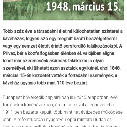
Több száz éve a társadalmi élet nélkülözhetetlen színterei a
kávéházak, legyen szó egy meghitt baráti beszélgetésről
vagy egy nemzet életét érintő sorsfordító találkozásokról. A
Pilvax, bár a közfelfogásban élénken él, valójában aligha
lehet már szerencsénk akárcsak találkozni is olyan
személlyel, aki ülhetett azon asztalok egyikénél, ahol 1848.
március 15-én kezdetét vették a forradalmi események, a
kávéház ugyanis több mint 110 éve bezárt.
Budapest bővelkedik napjainkban is kitűnő állapotban lévő
történelmi kávéházakban, ám mind közül a legnevesebb
1911-ben bezárta kapuit, több mint hat évtizedes működése
után. A reformkorban nyugat-európai mintára Budán és
Pesten is sorra nyíltak a kávéházak, ennek a divathullámnak