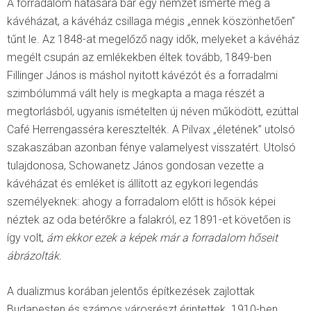
A forradalom hatására bár egy nemzet ismerte meg a
kávéházat, a kávéház csillaga mégis „ennek köszönhetően”
tűnt le. Az 1848-at megelőző nagy idők, melyeket a kávéház
megélt csupán az emlékekben éltek tovább, 1849-ben
Fillinger János is máshol nyitott kávézót és a forradalmi
szimbólummá vált hely is megkapta a maga részét a
megtorlásból, ugyanis ismételten új néven működött, ezúttal
Café Herrengasséra keresztelték. A Pilvax „életének” utolsó
szakaszában azonban fénye valamelyest visszatért. Utolsó
tulajdonosa, Schowanetz János gondosan vezette a
kávéházat és emléket is állított az egykori legendás
személyeknek: ahogy a forradalom előtt is hősök képei
néztek az oda betérőkre a falakról, ez 1891-et követően is
így volt,
ám ekkor ezek a képek már a forradalom hőseit
ábrázolták.
A dualizmus korában jelentős építkezések zajlottak
Budapesten és számos városrészt érintettek. 1910-ben