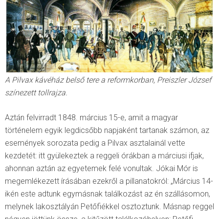
A Pilvax kávéház belső tere a reformkorban, Preiszler József
színezett tollrajza.
Aztán felvirradt 1848. március 15-e, amit a magyar
történelem egyik legdicsőbb napjaként tartanak számon, az
események sorozata pedig a Pilvax asztalainál vette
kezdetét: itt gyülekeztek a reggeli órákban a márciusi ifjak,
ahonnan aztán az egyetemek felé vonultak. Jókai Mór is
megemlékezett írásában ezekről a pillanatokról: „Március 14-
ikén este adtunk egymásnak találkozást az én szállásomon,
melynek lakosztályán Petőfiékkel osztoztunk. Másnap reggel