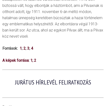
biztossá vált, hogy elbontják a háztömböt, ami a Pilvaxnak is
otthont adott, így 1911. november 6-án méltó módon,
hatalmas ünnepség keretében búcsúztak a hazai történelem
egy emblematikus helyszínétől. Az elbontásra végül 1913-
ban került sor. Az utca, ahol az egykori Pilvax állt, ma a Pilvax
köz nevet viseli.
Források:
1
;
2
;
3
;
4
A képek forrása:
1
;
2
JURÁTUS HÍRLEVÉL FELIRATKOZÁS