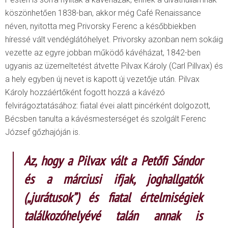
köszönhetően 1838-ban, akkor még Café Renaissance
néven, nyitotta meg Privorsky Ferenc a későbbiekben
híressé vált vendéglátóhelyet. Privorsky azonban nem sokáig
vezette az egyre jobban működő kávéházat, 1842-ben
ugyanis az üzemeltetést átvette Pilvax Károly (Carl Pillvax) és
a hely egyben új nevet is kapott új vezetője után. Pilvax
Károly hozzáértőként fogott hozzá a kávézó
felvirágoztatásához: fiatal évei alatt pincérként dolgozott,
Bécsben tanulta a kávésmesterséget és szolgált Ferenc
József gőzhajóján is.
Az, hogy a Pilvax vált a Petőfi Sándor
és a márciusi ifjak, joghallgatók
(„jurátusok”) és fiatal értelmiségiek
találkozóhelyévé talán annak is