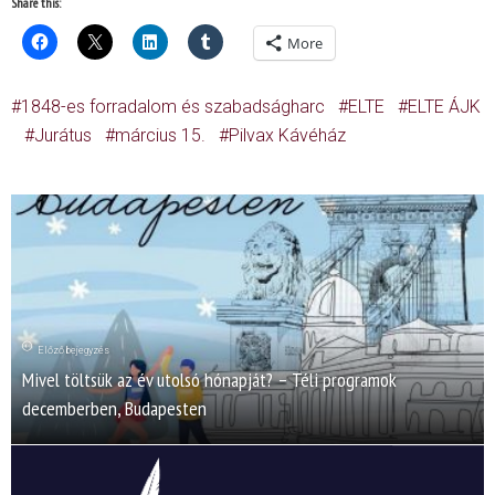
Share this:
More
1848-es forradalom és szabadságharc
ELTE
ELTE ÁJK
Jurátus
március 15.
Pilvax Kávéház
Előző bejegyzés
Mivel töltsük az év utolsó hónapját? – Téli programok
decemberben, Budapesten