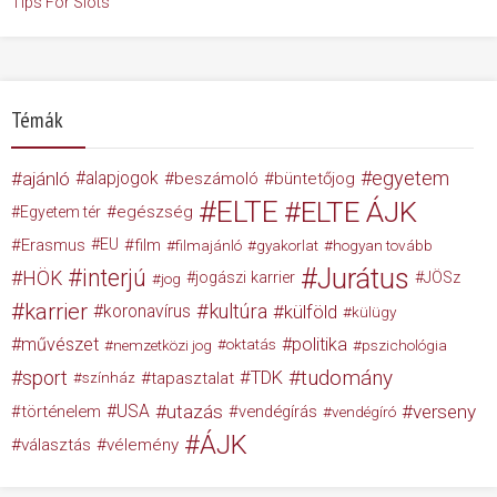
Tips For Slots
Témák
egyetem
ajánló
alapjogok
beszámoló
büntetőjog
ELTE
ELTE ÁJK
egészség
Egyetem tér
Erasmus
EU
film
filmajánló
gyakorlat
hogyan tovább
Jurátus
interjú
HÖK
jogászi karrier
JÖSz
jog
karrier
kultúra
koronavírus
külföld
külügy
művészet
politika
nemzetközi jog
oktatás
pszichológia
tudomány
sport
TDK
tapasztalat
színház
USA
utazás
verseny
történelem
vendégírás
vendégíró
ÁJK
választás
vélemény