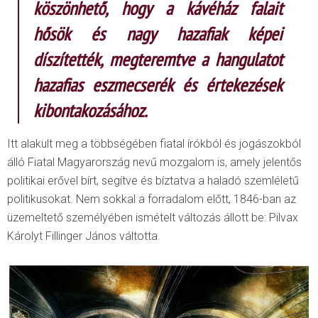
köszönhető, hogy a kávéház falait
hősök és nagy hazafiak képei
díszítették, megteremtve a hangulatot
hazafias eszmecserék és értekezések
kibontakozásához.
Itt alakult meg a többségében fiatal írókból és jogászokból
álló Fiatal Magyarország nevű mozgalom is, amely jelentős
politikai erővel bírt, segítve és bíztatva a haladó szemléletű
politikusokat. Nem sokkal a forradalom előtt, 1846-ban az
üzemeltető személyében ismételt változás állott be: Pilvax
Károlyt Fillinger János váltotta.