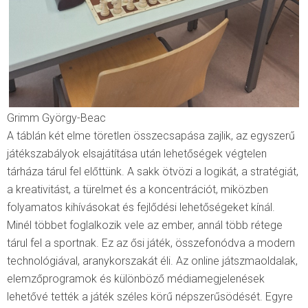
Grimm György-Beac
A táblán két elme töretlen összecsapása zajlik, az egyszerű
játékszabályok elsajátítása után lehetőségek végtelen
tárháza tárul fel előttünk. A sakk ötvözi a logikát, a stratégiát,
a kreativitást, a türelmet és a koncentrációt, miközben
folyamatos kihívásokat és fejlődési lehetőségeket kínál.
Minél többet foglalkozik vele az ember, annál több rétege
tárul fel a sportnak. Ez az ősi játék, összefonódva a modern
technológiával, aranykorszakát éli. Az online játszmaoldalak,
elemzőprogramok és különböző médiamegjelenések
lehetővé tették a játék széles körű népszerűsödését. Egyre