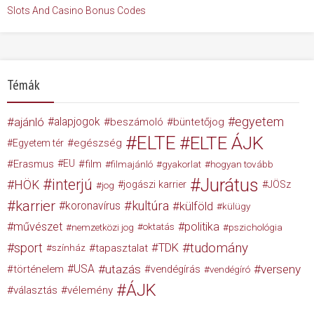
Slots And Casino Bonus Codes
Témák
egyetem
ajánló
alapjogok
beszámoló
büntetőjog
ELTE
ELTE ÁJK
egészség
Egyetem tér
Erasmus
EU
film
filmajánló
gyakorlat
hogyan tovább
Jurátus
interjú
HÖK
jogászi karrier
JÖSz
jog
karrier
kultúra
koronavírus
külföld
külügy
művészet
politika
nemzetközi jog
oktatás
pszichológia
tudomány
sport
TDK
tapasztalat
színház
USA
utazás
verseny
történelem
vendégírás
vendégíró
ÁJK
választás
vélemény