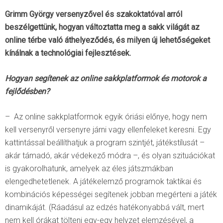
Grimm György versenyzővel és szakoktatóval arról
beszélgettünk, hogyan változtatta meg a sakk világát az
online térbe való áthelyeződés, és milyen új lehetőségeket
kínálnak a technológiai fejlesztések.
Hogyan segítenek az online sakkplatformok és motorok a
fejlődésben?
– Az online sakkplatformok egyik óriási előnye, hogy nem
kell versenyről versenyre járni vagy ellenfeleket keresni. Egy
kattintással beállíthatjuk a program szintjét, játékstílusát –
akár támadó, akár védekező módra –, és olyan szituációkat
is gyakorolhatunk, amelyek az éles játszmákban
elengedhetetlenek. A játékelemző programok taktikai és
kombinációs képességei segítenek jobban megérteni a játék
dinamikáját. (Ráadásul az edzés hatékonyabbá vált, mert
nem kell órákat tölteni egy-egy helyzet elemzésével, a