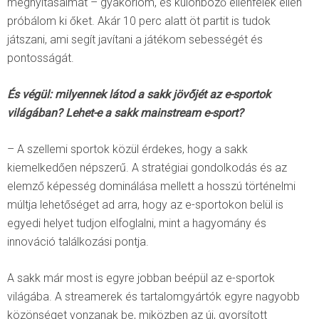
megnyitásaimat – gyakorlom, és különböző ellenfelek ellen
próbálom ki őket. Akár 10 perc alatt öt partit is tudok
játszani, ami segít javítani a játékom sebességét és
pontosságát.
És végül: milyennek látod a sakk jövőjét az e-sportok
világában? Lehet-e a sakk mainstream e-sport?
– A szellemi sportok közül érdekes, hogy a sakk
kiemelkedően népszerű. A stratégiai gondolkodás és az
elemző képesség dominálása mellett a hosszú történelmi
múltja lehetőséget ad arra, hogy az e-sportokon belül is
egyedi helyet tudjon elfoglalni, mint a hagyomány és
innováció találkozási pontja.
A sakk már most is egyre jobban beépül az e-sportok
világába. A streamerek és tartalomgyártók egyre nagyobb
közönséget vonzanak be, miközben az új, gyorsított