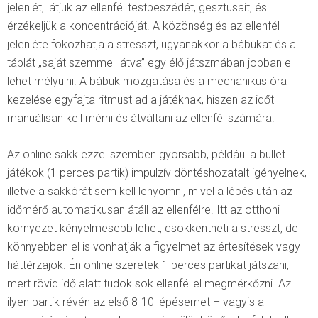
jelenlét, látjuk az ellenfél testbeszédét, gesztusait, és
érzékeljük a koncentrációját. A közönség és az ellenfél
jelenléte fokozhatja a stresszt, ugyanakkor a bábukat és a
táblát „saját szemmel látva” egy élő játszmában jobban el
lehet mélyülni. A bábuk mozgatása és a mechanikus óra
kezelése egyfajta ritmust ad a játéknak, hiszen az időt
manuálisan kell mérni és átváltani az ellenfél számára.
Az online sakk ezzel szemben gyorsabb, például a bullet
játékok (1 perces partik) impulzív döntéshozatalt igényelnek,
illetve a sakkórát sem kell lenyomni, mivel a lépés után az
időmérő automatikusan átáll az ellenfélre. Itt az otthoni
környezet kényelmesebb lehet, csökkentheti a stresszt, de
könnyebben el is vonhatják a figyelmet az értesítések vagy
háttérzajok. Én online szeretek 1 perces partikat játszani,
mert rövid idő alatt tudok sok ellenféllel megmérkőzni. Az
ilyen partik révén az első 8-10 lépésemet – vagyis a