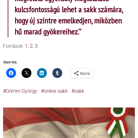
kulcsfontosságú lehet a sakk számára,
hogy új szintre emelkedjen, miközben
hű marad
gyökereihez.’’
Források:
1,
2
,
3
Share this:
More
Grimm György
online sakk
sakk