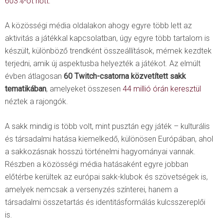
603%-ot nőtt.
A közösségi média oldalakon ahogy egyre több lett az
aktivitás a játékkal kapcsolatban, úgy egyre több tartalom is
készült, különböző trendként összeállítások, mémek kezdtek
terjedni, amik új aspektusba helyezték a játékot. Az elmúlt
évben átlagosan
60 Twitch-csatorna
közvetített sakk
tematikában
, amelyeket összesen
44 millió órán keresztül
néztek a rajongók.
A sakk mindig is több volt, mint pusztán egy játék – kulturális
és társadalmi hatása kiemelkedő, különösen Európában, ahol
a sakkozásnak hosszú történelmi hagyományai vannak.
Részben a közösségi média hatásaként egyre jobban
előtérbe kerültek az európai sakk-klubok és szövetségek is,
amelyek nemcsak a versenyzés színterei, hanem a
társadalmi összetartás és identitásformálás kulcsszereplői
is.