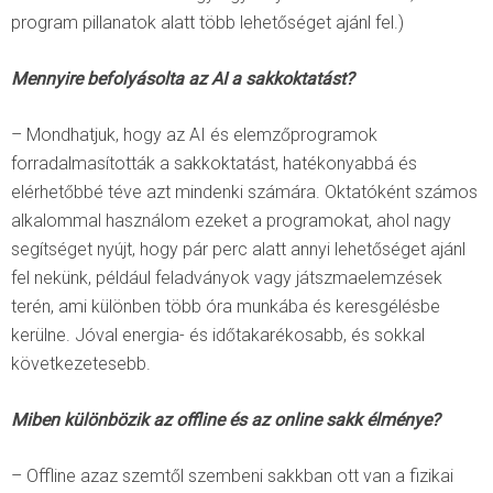
program pillanatok alatt több lehetőséget ajánl fel.)
Mennyire befolyásolta az AI a sakkoktatást?
– Mondhatjuk, hogy az AI és elemzőprogramok
forradalmasították a sakkoktatást, hatékonyabbá és
elérhetőbbé téve azt mindenki számára. Oktatóként számos
alkalommal használom ezeket a programokat, ahol nagy
segítséget nyújt, hogy pár perc alatt annyi lehetőséget ajánl
fel nekünk, például feladványok vagy játszmaelemzések
terén, ami különben több óra munkába és keresgélésbe
kerülne. Jóval energia- és időtakarékosabb, és sokkal
következetesebb.
Miben különbözik az offline és az online sakk élménye?
– Offline azaz szemtől szembeni sakkban ott van a fizikai