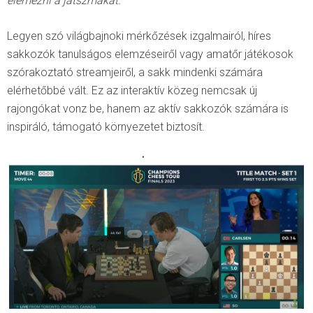
elemezni a játszmákat.”
Legyen szó világbajnoki mérkőzések izgalmairól, híres
sakkozók tanulságos elemzéseiről vagy amatőr játékosok
szórakoztató streamjeiről, a sakk mindenki számára
elérhetőbbé vált. Ez az interaktív közeg nemcsak új
rajongókat vonz be, hanem az aktív sakkozók számára is
inspiráló, támogató környezetet biztosít.