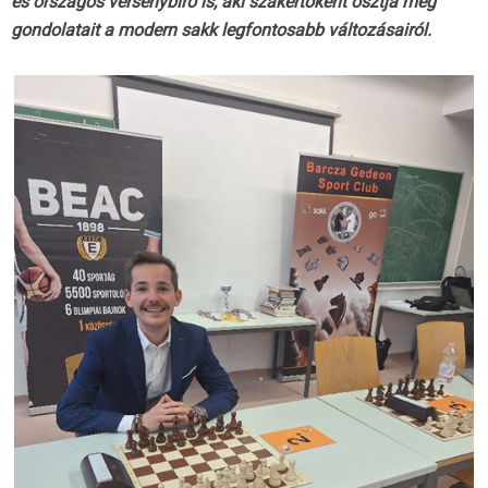
és országos versenybíró is, aki szakértőként osztja meg
gondolatait a modern sakk legfontosabb változásairól.