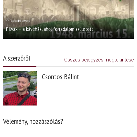
Előző bejegyzés
Pilvax – a kávéház, ahol forradalom született
A szerzőről
Összes bejegyzés megtekintése
Csontos Bálint
Vélemény, hozzászólás?