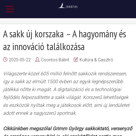
A sakk új korszaka – A hagyomány és
az innováció találkozása
2025-05-22
Csontos Bálint
Kultúra & Gasztró
Világszerte közel 605 millió felnőtt sakkozik rendszeresen,
így a sakk az elmúlt 1500 évben az egyik legnépszerűbb
játékká nőtte ki magát. A digitalizáció és a technológiai
fejlődés felpezsdítette a sakk világát. Korszerű lehetőségek
és eszközök nyíltak meg a játékosok előtt, ami új lendületet
adott ennek a nagyszerű sportnak.
Cikkünkben megszólal Grimm György sakkoktató, versenyző