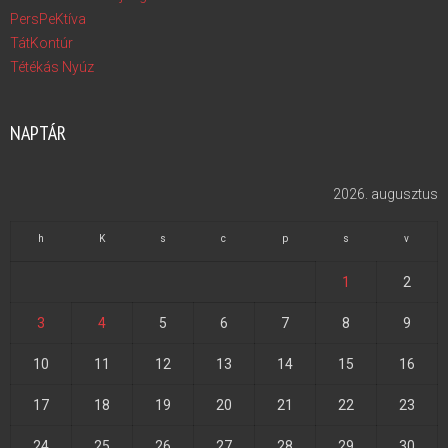
PersPeKtíva
TátKontúr
Tétékás Nyúz
NAPTÁR
2026. augusztus
h
K
s
c
p
s
v
1
2
3
4
5
6
7
8
9
10
11
12
13
14
15
16
17
18
19
20
21
22
23
24
25
26
27
28
29
30