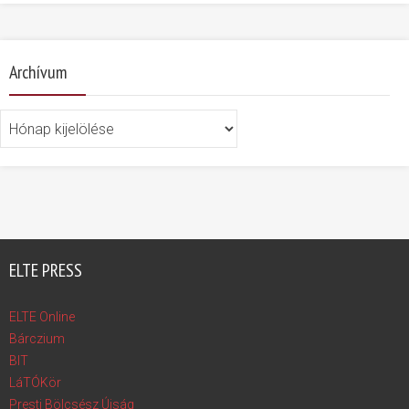
Archívum
Archívum
ELTE PRESS
ELTE Online
Bárczium
BIT
LáTÓKör
Presti Bölcsész Újság