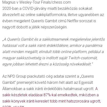
Magnus v Wesley-Tour Finals/chess.com
2020-ban a COVID-járvány miatti bezárkózás sokakat
átvezetett az online sakkplatformokra, illetve ugyanebben az
évben megjelent Queen’s Gambit című Netflix-sorozat is
nagyott dobott a játék népszerűségén.
„A Queen’s Gambit és a sakkstreamerek megjelenése jelentős
hatással volt a sakk iránti érdeklődésre, amikor a pandémia
alatt minden megállt, elindult több online platform, például a
magyar sakkszövetség is indított saját Twitch-csatornát,
egyre jobban lehetett érezni a közösség növekedését.”
Az NPD Group piackutató cég adatai szerint a „Queens
Gambit” premierjét követő három hét alatt az Egyesült
Államokban a sakk iránti érdeklődés hatalmasat ugrott.
A
sakk-készletek eladásai 87%-kal emelkedtek, miközben a
sakk-könyvek iránti kereslet több mint hatszorosára ugrott,