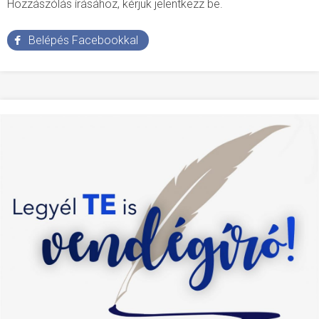
Hozzászólás írásához, kérjük jelentkezz be.
Belépés Facebookkal