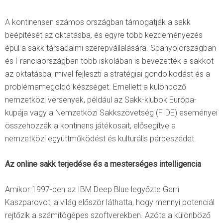
A kontinensen számos országban támogatják a sakk
beépítését az oktatásba, és egyre több kezdeményezés
épül a sakk társadalmi szerepvállalására. Spanyolországban
és Franciaországban több iskolában is bevezették a sakkot
az oktatásba, mivel fejleszti a stratégiai gondolkodást és a
problémamegoldó készséget. Emellett a különböző
nemzetközi versenyek, például az Sakk-klubok Európa-
kupája vagy a Nemzetközi Sakkszövetség (FIDE) eseményei
összehozzák a kontinens játékosait, elősegítve a
nemzetközi együttműködést és kulturális párbeszédet.
Az online sakk terjedése és a mesterséges intelligencia
Amikor 1997-ben az IBM Deep Blue legyőzte Garri
Kaszparovot, a világ először láthatta, hogy mennyi potenciál
rejtőzik a számítógépes szoftverekben. Azóta a különböző