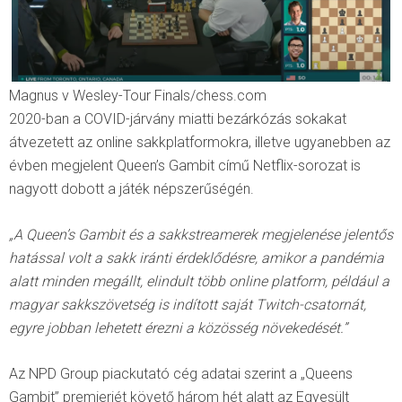
Magnus v Wesley-Tour Finals/chess.com
2020-ban a COVID-járvány miatti bezárkózás sokakat
átvezetett az online sakkplatformokra, illetve ugyanebben az
évben megjelent Queen’s Gambit című Netflix-sorozat is
nagyott dobott a játék népszerűségén.
„A Queen’s Gambit és a sakkstreamerek megjelenése jelentős
hatással volt a sakk iránti érdeklődésre, amikor a pandémia
alatt minden megállt, elindult több online platform, például a
magyar sakkszövetség is indított saját Twitch-csatornát,
egyre jobban lehetett érezni a közösség növekedését.”
Az NPD Group piackutató cég adatai szerint a „Queens
Gambit” premierjét követő három hét alatt az Egyesült