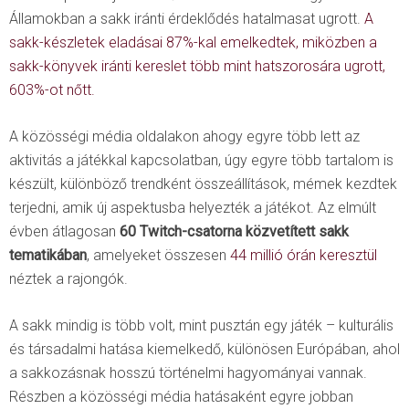
Államokban a sakk iránti érdeklődés hatalmasat ugrott.
A
sakk-készletek eladásai 87%-kal emelkedtek, miközben a
sakk-könyvek iránti kereslet több mint hatszorosára ugrott,
603%-ot nőtt.
A közösségi média oldalakon ahogy egyre több lett az
aktivitás a játékkal kapcsolatban, úgy egyre több tartalom is
készült, különböző trendként összeállítások, mémek kezdtek
terjedni, amik új aspektusba helyezték a játékot. Az elmúlt
évben átlagosan
60 Twitch-csatorna
közvetített sakk
tematikában
, amelyeket összesen
44 millió órán keresztül
néztek a rajongók.
A sakk mindig is több volt, mint pusztán egy játék – kulturális
és társadalmi hatása kiemelkedő, különösen Európában, ahol
a sakkozásnak hosszú történelmi hagyományai vannak.
Részben a közösségi média hatásaként egyre jobban