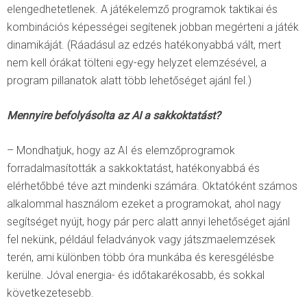
elengedhetetlenek. A játékelemző programok taktikai és
kombinációs képességei segítenek jobban megérteni a játék
dinamikáját. (Ráadásul az edzés hatékonyabbá vált, mert
nem kell órákat tölteni egy-egy helyzet elemzésével, a
program pillanatok alatt több lehetőséget ajánl fel.)
Mennyire befolyásolta az AI a sakkoktatást?
– Mondhatjuk, hogy az AI és elemzőprogramok
forradalmasították a sakkoktatást, hatékonyabbá és
elérhetőbbé téve azt mindenki számára. Oktatóként számos
alkalommal használom ezeket a programokat, ahol nagy
segítséget nyújt, hogy pár perc alatt annyi lehetőséget ajánl
fel nekünk, például feladványok vagy játszmaelemzések
terén, ami különben több óra munkába és keresgélésbe
kerülne. Jóval energia- és időtakarékosabb, és sokkal
következetesebb.