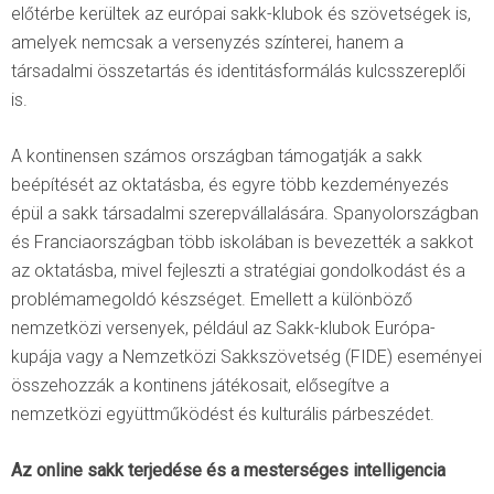
előtérbe kerültek az európai sakk-klubok és szövetségek is,
amelyek nemcsak a versenyzés színterei, hanem a
társadalmi összetartás és identitásformálás kulcsszereplői
is.
A kontinensen számos országban támogatják a sakk
beépítését az oktatásba, és egyre több kezdeményezés
épül a sakk társadalmi szerepvállalására. Spanyolországban
és Franciaországban több iskolában is bevezették a sakkot
az oktatásba, mivel fejleszti a stratégiai gondolkodást és a
problémamegoldó készséget. Emellett a különböző
nemzetközi versenyek, például az Sakk-klubok Európa-
kupája vagy a Nemzetközi Sakkszövetség (FIDE) eseményei
összehozzák a kontinens játékosait, elősegítve a
nemzetközi együttműködést és kulturális párbeszédet.
Az online sakk terjedése és a mesterséges intelligencia