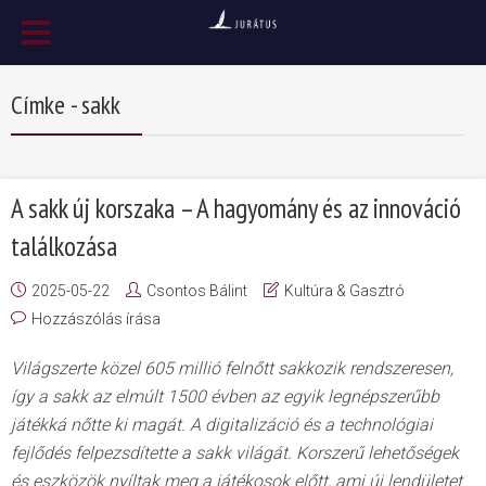
Címke - sakk
A sakk új korszaka – A hagyomány és az innováció
találkozása
2025-05-22
Csontos Bálint
Kultúra & Gasztró
Hozzászólás írása
Világszerte közel 605 millió felnőtt sakkozik rendszeresen,
így a sakk az elmúlt 1500 évben az egyik legnépszerűbb
játékká nőtte ki magát. A digitalizáció és a technológiai
fejlődés felpezsdítette a sakk világát. Korszerű lehetőségek
és eszközök nyíltak meg a játékosok előtt, ami új lendületet