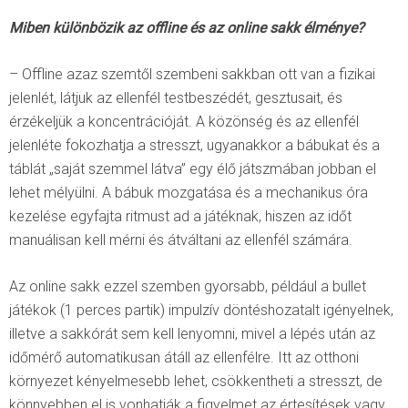
Miben különbözik az offline és az online sakk élménye?
– Offline azaz szemtől szembeni sakkban ott van a fizikai
jelenlét, látjuk az ellenfél testbeszédét, gesztusait, és
érzékeljük a koncentrációját. A közönség és az ellenfél
jelenléte fokozhatja a stresszt, ugyanakkor a bábukat és a
táblát „saját szemmel látva” egy élő játszmában jobban el
lehet mélyülni. A bábuk mozgatása és a mechanikus óra
kezelése egyfajta ritmust ad a játéknak, hiszen az időt
manuálisan kell mérni és átváltani az ellenfél számára.
Az online sakk ezzel szemben gyorsabb, például a bullet
játékok (1 perces partik) impulzív döntéshozatalt igényelnek,
illetve a sakkórát sem kell lenyomni, mivel a lépés után az
időmérő automatikusan átáll az ellenfélre. Itt az otthoni
környezet kényelmesebb lehet, csökkentheti a stresszt, de
könnyebben el is vonhatják a figyelmet az értesítések vagy