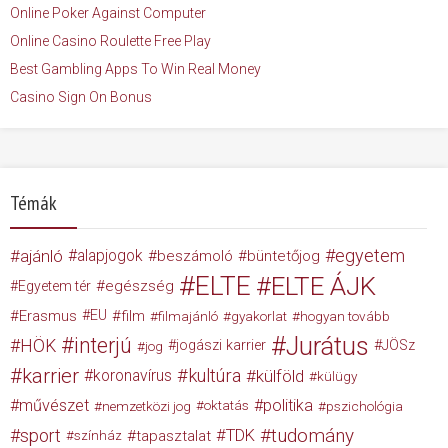
Online Poker Against Computer
Online Casino Roulette Free Play
Best Gambling Apps To Win Real Money
Casino Sign On Bonus
Témák
egyetem
ajánló
alapjogok
beszámoló
büntetőjog
ELTE
ELTE ÁJK
egészség
Egyetem tér
Erasmus
EU
film
filmajánló
gyakorlat
hogyan tovább
Jurátus
interjú
HÖK
jogászi karrier
JÖSz
jog
karrier
kultúra
koronavírus
külföld
külügy
művészet
politika
nemzetközi jog
oktatás
pszichológia
tudomány
sport
TDK
tapasztalat
színház