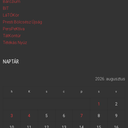
Bárczium
BIT
LáTÓKör
Presti Bölcsész Újság
PersPeKtíva
TátKontúr
Tétékás Nyúz
NAPTÁR
2026. augusztus
h
K
s
c
p
s
v
1
2
3
4
5
6
7
8
9
10
11
12
13
14
15
16