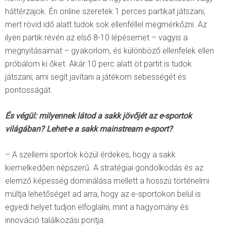
háttérzajok. Én online szeretek 1 perces partikat játszani,
mert rövid idő alatt tudok sok ellenféllel megmérkőzni. Az
ilyen partik révén az első 8-10 lépésemet – vagyis a
megnyitásaimat – gyakorlom, és különböző ellenfelek ellen
próbálom ki őket. Akár 10 perc alatt öt partit is tudok
játszani, ami segít javítani a játékom sebességét és
pontosságát.
És végül: milyennek látod a sakk jövőjét az e-sportok
világában? Lehet-e a sakk mainstream e-sport?
– A szellemi sportok közül érdekes, hogy a sakk
kiemelkedően népszerű. A stratégiai gondolkodás és az
elemző képesség dominálása mellett a hosszú történelmi
múltja lehetőséget ad arra, hogy az e-sportokon belül is
egyedi helyet tudjon elfoglalni, mint a hagyomány és
innováció találkozási pontja.