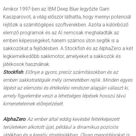
Amikor 1997-ben az IBM Deep Blue legyőzte Garri
Kaszparovot, a világ először láthatta, hogy mennyi potenciál
rejtőzik a számítógépes szoftverekben. Azóta a különböző
elemző programok és az AI nemcsak meghaladták az
emberi képességeket, hanem számos úton segítik is a
sakkozókat a fejlődésben. A Stockfish és az AlphaZero a két
legkiemelkedőbb sakkmotor, amelyeket a sakkozók és
játékosok használnak.
Stockfish
: Előnye a gyors, precíz számításokban és az
emberi sakkstratégiák mély ismeretében rejlik.
Minden egyes
lépést az elemzési és értékelési rendszer alapján választ ki,
amely figyelembe veszi a lehetséges lépések hosszú távú
kimeneteleinek előrejelzését.
AlphaZero
: Az ember által eddig kevésbé feltérképezett
területeken alkotott újat, például a dinamikus pozíciós
játékban és a kreatív stratégiákban. Olyan megoldásokat is