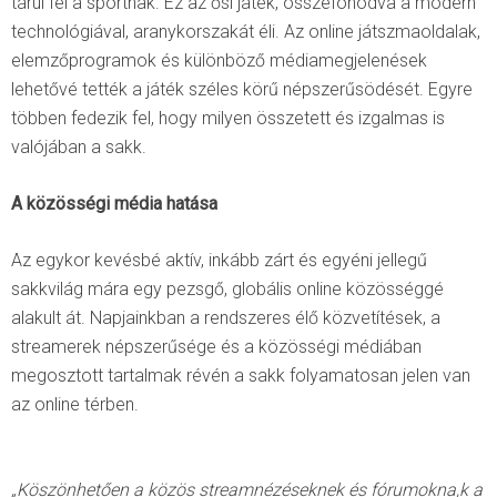
tárul fel a sportnak. Ez az ősi játék, összefonódva a modern
technológiával, aranykorszakát éli. Az online játszmaoldalak,
elemzőprogramok és különböző médiamegjelenések
lehetővé tették a játék széles körű népszerűsödését. Egyre
többen fedezik fel, hogy milyen összetett és izgalmas is
valójában a sakk.
A közösségi média hatása
Az egykor kevésbé aktív, inkább zárt és egyéni jellegű
sakkvilág mára egy pezsgő, globális online közösséggé
alakult át. Napjainkban a rendszeres élő közvetítések, a
streamerek népszerűsége és a közösségi médiában
megosztott tartalmak révén a sakk folyamatosan jelen van
az online térben.
„Köszönhetően a közös streamnézéseknek és fórumokna,k a