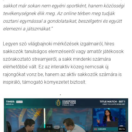
sakkot már sokan nem egyéni sportként, hanem közösségi
tevékenységnek élik meg. Az online térben meg tudják
osztani egymással a gondolataikat, beszélgetni és együtt
elemezni a játszmákat.”
Legyen szó világbajnoki mérkőzések izgalmairól, híres
sakkozók tanulságos elemzéseiről vagy amatőr játékosok
szórakoztató streamjeiről, a sakk mindenki számára
elérhetőbbé vált. Ez az interaktív közeg nemcsak új
rajongókat vonz be, hanem az aktív sakkozók számára is
inspiráló, támogató környezetet biztosít.