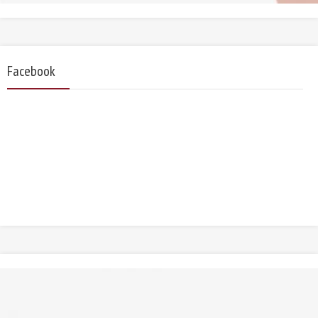
Facebook