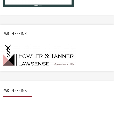
PARTNEREINK
PARTNEREINK