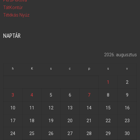
PersPeKtíva
TátKontúr
Tétékás Nyúz
NAPTÁR
2026. augusztus
h
K
s
c
p
s
v
1
2
3
4
5
6
7
8
9
10
11
12
13
14
15
16
17
18
19
20
21
22
23
24
25
26
27
28
29
30