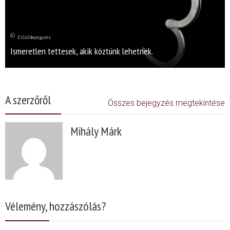
Előző bejegyzés
Ismeretlen tettesek, akik köztünk lehetnek.
A szerzőről
Összes bejegyzés megtekintése
Mihály Márk
Vélemény, hozzászólás?