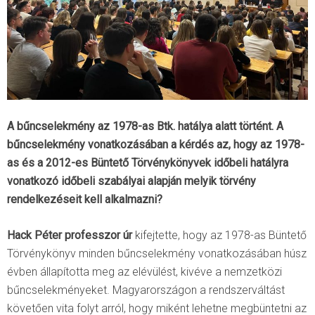
A bűncselekmény az 1978-as Btk. hatálya alatt történt. A
bűncselekmény vonatkozásában a kérdés az, hogy az 1978-
as és a 2012-es Büntető Törvénykönyvek időbeli hatályra
vonatkozó időbeli szabályai alapján melyik törvény
rendelkezéseit kell alkalmazni?
Hack Péter professzor úr
kifejtette, hogy az 1978-as Büntető
Törvénykönyv minden bűncselekmény vonatkozásában húsz
évben állapította meg az elévülést, kivéve a nemzetközi
bűncselekményeket. Magyarországon a rendszerváltást
követően vita folyt arról, hogy miként lehetne megbüntetni az