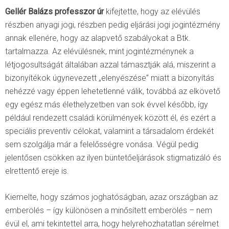
Gellér Balázs professzor úr
kifejtette, hogy az elévülés
részben anyagi jogi, részben pedig eljárási jogi jogintézmény
annak ellenére, hogy az alapvető szabályokat a Btk.
tartalmazza. Az elévülésnek, mint jogintézménynek a
létjogosultságát általában azzal támasztják alá, miszerint a
bizonyítékok úgynevezett „elenyészése” miatt a bizonyítás
nehézzé vagy éppen lehetetlenné válik, továbbá az elkövető
egy egész más élethelyzetben van sok évvel később, így
például rendezett családi körülmények között él, és ezért a
speciális preventív célokat, valamint a társadalom érdekét
sem szolgálja már a felelősségre vonása. Végül pedig
jelentősen csökken az ilyen büntetőeljárások stigmatizáló és
elrettentő ereje is.
Kiemelte, hogy számos joghatóságban, azaz országban az
emberölés – így különösen a minősített emberölés – nem
évül el, ami tekintettel arra, hogy helyrehozhatatlan sérelmet