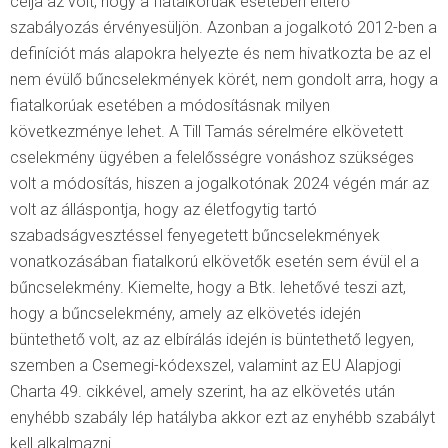
célja az volt, hogy a fiatalkorúak esetében eltérő
szabályozás érvényesüljön. Azonban a jogalkotó 2012-ben a
definíciót más alapokra helyezte és nem hivatkozta be az el
nem évülő bűncselekmények körét, nem gondolt arra, hogy a
fiatalkorúak esetében a módosításnak milyen
következménye lehet. A Till Tamás sérelmére elkövetett
cselekmény ügyében a felelősségre vonáshoz szükséges
volt a módosítás, hiszen a jogalkotónak 2024 végén már az
volt az álláspontja, hogy az életfogytig tartó
szabadságvesztéssel fenyegetett bűncselekmények
vonatkozásában fiatalkorú elkövetők esetén sem évül el a
bűncselekmény. Kiemelte, hogy a Btk. lehetővé teszi azt,
hogy a bűncselekmény, amely az elkövetés idején
büntethető volt, az az elbírálás idején is büntethető legyen,
szemben a Csemegi-kódexszel, valamint az EU Alapjogi
Charta 49. cikkével, amely szerint, ha az elkövetés után
enyhébb szabály lép hatályba akkor ezt az enyhébb szabályt
kell alkalmazni.