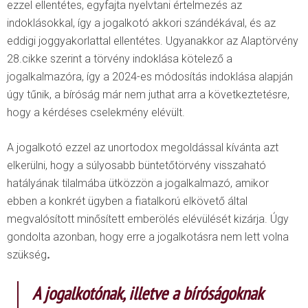
ezzel ellentétes, egyfajta nyelvtani értelmezés az
indoklásokkal, így a jogalkotó akkori szándékával, és az
eddigi joggyakorlattal ellentétes. Ugyanakkor az Alaptörvény
28.cikke szerint a törvény indoklása kötelező a
jogalkalmazóra, így a 2024-es módosítás indoklása alapján
úgy tűnik, a bíróság már nem juthat arra a következtetésre,
hogy a kérdéses cselekmény elévült.
A jogalkotó ezzel az unortodox megoldással kívánta azt
elkerülni, hogy a súlyosabb büntetőtörvény visszaható
hatályának tilalmába ütközzön a jogalkalmazó, amikor
ebben a konkrét ügyben a fiatalkorú elkövető által
megvalósított minősített emberölés elévülését kizárja. Úgy
gondolta azonban, hogy erre a jogalkotásra nem lett volna
szükség
.
A jogalkotónak, illetve a bíróságoknak