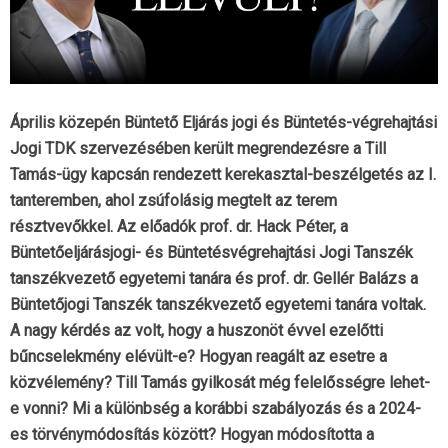
Április közepén Büntető Eljárás jogi és Büntetés-végrehajtási
Jogi TDK szervezésében került megrendezésre a Till
Tamás-ügy kapcsán rendezett kerekasztal-beszélgetés az I.
tanteremben, ahol zsúfolásig megtelt az terem
résztvevőkkel. Az előadók prof. dr. Hack Péter, a
Büntetőeljárásjogi- és Büntetésvégrehajtási Jogi Tanszék
tanszékvezető egyetemi tanára és prof. dr. Gellér Balázs a
Büntetőjogi Tanszék tanszékvezető egyetemi tanára voltak.
A nagy kérdés az volt, hogy a huszonöt évvel ezelőtti
bűncselekmény elévült-e? Hogyan reagált az esetre a
közvélemény? Till Tamás gyilkosát még felelősségre lehet-
e vonni? Mi a különbség a korábbi szabályozás és a 2024-
es törvénymódosítás között? Hogyan módosította a