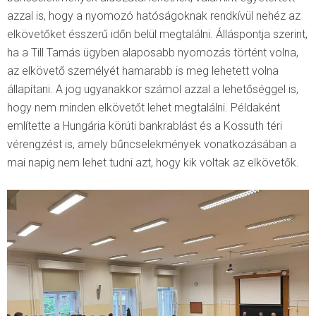
azzal is, hogy a nyomozó hatóságoknak rendkívül nehéz az
elkövetőket ésszerű időn belül megtalálni. Álláspontja szerint,
ha a Till Tamás ügyben alaposabb nyomozás történt volna,
az elkövető személyét hamarabb is meg lehetett volna
állapítani. A jog ugyanakkor számol azzal a lehetőséggel is,
hogy nem minden elkövetőt lehet megtalálni. Példaként
említette a Hungária körúti bankrablást és a Kossuth téri
vérengzést is, amely bűncselekmények vonatkozásában a
mai napig nem lehet tudni azt, hogy kik voltak az elkövetők.