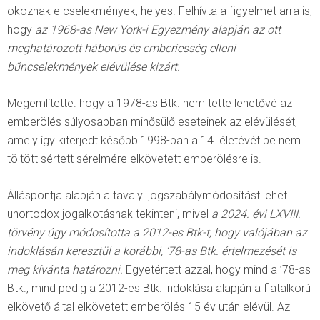
okoznak e cselekmények, helyes. Felhívta a figyelmet arra is,
hogy
az 1968-as New York-i Egyezmény alapján az ott
meghatározott háborús és emberiesség elleni
bűncselekmények elévülése kizárt.
Megemlítette. hogy a 1978-as Btk. nem tette lehetővé az
emberölés súlyosabban minősülő eseteinek az elévülését,
amely így kiterjedt később 1998-ban a 14. életévét be nem
töltött sértett sérelmére elkövetett emberölésre is.
Álláspontja alapján a tavalyi jogszabálymódosítást lehet
unortodox jogalkotásnak tekinteni, mivel
a 2024. évi LXVIII.
törvény úgy módosította a 2012-es Btk-t, hogy valójában az
indoklásán keresztül a korábbi, ’78-as Btk. értelmezését is
meg kívánta határozni.
Egyetértett azzal, hogy mind a ’78-as
Btk., mind pedig a 2012-es Btk. indoklása alapján a fiatalkorú
elkövető által elkövetett emberölés 15 év után elévül. Az