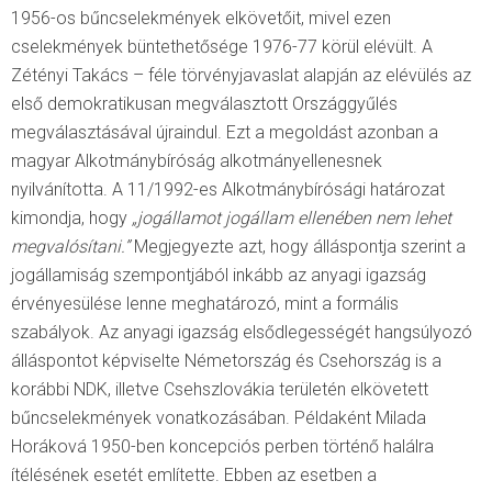
1956-os bűncselekmények elkövetőit, mivel ezen
cselekmények büntethetősége 1976-77 körül elévült. A
Zétényi Takács – féle törvényjavaslat alapján az elévülés az
első demokratikusan megválasztott Országgyűlés
megválasztásával újraindul. Ezt a megoldást azonban a
magyar Alkotmánybíróság alkotmányellenesnek
nyilvánította. A 11/1992-es Alkotmánybírósági határozat
kimondja, hogy
„jogállamot jogállam ellenében nem
lehet
megvalósítani.”
Megjegyezte azt, hogy álláspontja szerint a
jogállamiság szempontjából inkább az anyagi igazság
érvényesülése lenne meghatározó, mint a formális
szabályok. Az anyagi igazság elsődlegességét hangsúlyozó
álláspontot képviselte Németország és Csehország is a
korábbi NDK, illetve Csehszlovákia területén elkövetett
bűncselekmények vonatkozásában. Példaként Milada
Horáková 1950-ben koncepciós perben történő halálra
ítélésének esetét említette. Ebben az esetben a