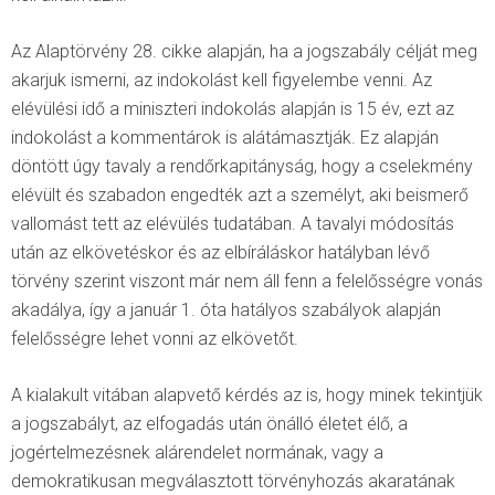
Az Alaptörvény 28. cikke alapján, ha a jogszabály célját meg
akarjuk ismerni, az indokolást kell figyelembe venni. Az
elévülési idő a miniszteri indokolás alapján is 15 év, ezt az
indokolást a kommentárok is alátámasztják. Ez alapján
döntött úgy tavaly a rendőrkapitányság, hogy a cselekmény
elévült és szabadon engedték azt a személyt, aki beismerő
vallomást tett az elévülés tudatában. A tavalyi módosítás
után az elkövetéskor és az elbíráláskor hatályban lévő
törvény szerint viszont már nem áll fenn a felelősségre vonás
akadálya, így a január 1. óta hatályos szabályok alapján
felelősségre lehet vonni az elkövetőt.
A kialakult vitában alapvető kérdés az is, hogy minek tekintjük
a jogszabályt, az elfogadás után önálló életet élő, a
jogértelmezésnek alárendelet normának, vagy a
demokratikusan megválasztott törvényhozás akaratának