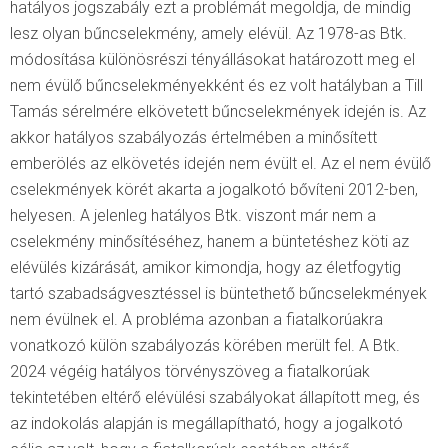
hatályos jogszabály ezt a problémát megoldja, de mindig
lesz olyan bűncselekmény, amely elévül. Az 1978-as Btk.
módosítása különösrészi tényállásokat határozott meg el
nem évülő bűncselekményekként és ez volt hatályban a Till
Tamás sérelmére elkövetett bűncselekmények idején is. Az
akkor hatályos szabályozás értelmében a minősített
emberölés az elkövetés idején nem évült el. Az el nem évülő
cselekmények körét akarta a jogalkotó bővíteni 2012-ben,
helyesen. A jelenleg hatályos Btk. viszont már nem a
cselekmény minősítéséhez, hanem a büntetéshez köti az
elévülés kizárását, amikor kimondja, hogy az életfogytig
tartó szabadságvesztéssel is büntethető bűncselekmények
nem évülnek el. A probléma azonban a fiatalkorúakra
vonatkozó külön szabályozás körében merült fel. A Btk.
2024 végéig hatályos törvényszöveg a fiatalkorúak
tekintetében eltérő elévülési szabályokat állapított meg, és
az indokolás alapján is megállapítható, hogy a jogalkotó