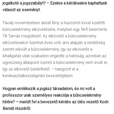
jogalkotó a jogszabályt? – Ezekre a kérdésekre kaphattunk
választ az eseményt.
Tavaly novemberben derült fény a huszonöt évvel ezelőtti
bűncselekmény elkövetésére, melyben egy férfi beismerte
Till Tamás megölését. Az elkövető a bűncselekmény
elkövetésekor tizenhat éves volt, ami alapján a rendőrség
szerint elévült a bűncselekmény, így az elkövetőt a
kihallgatás után szabadon engedte a hatóság, azonban az
ügyészség álláspont szerint a bűncselekmény nem évült el,
így az elkövető büntethető. – hangzott el a
kerekasztalbeszélgetés bevezetőjében.
Hogyan emlékezik a jogász társadalom, és mi volt a
professzor urak személyes reakciója a bűncselekmény
hírére? – merült fel a bevezető kérdés az ülés vezető Koch
Bernát részéről.