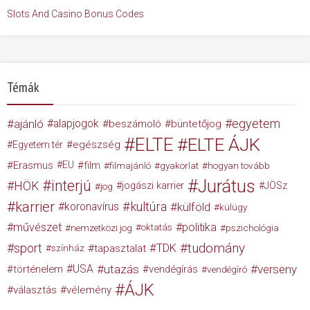
Slots And Casino Bonus Codes
Témák
egyetem
ajánló
alapjogok
beszámoló
büntetőjog
ELTE
ELTE ÁJK
egészség
Egyetem tér
Erasmus
EU
film
filmajánló
gyakorlat
hogyan tovább
Jurátus
interjú
HÖK
jogászi karrier
JÖSz
jog
karrier
kultúra
koronavírus
külföld
külügy
művészet
politika
nemzetközi jog
oktatás
pszichológia
tudomány
sport
TDK
tapasztalat
színház
USA
utazás
verseny
történelem
vendégírás
vendégíró
ÁJK
választás
vélemény