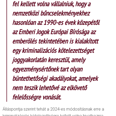
fel kellett volna vállalniuk, hogy a
nemzetközi bűncselekményekhez
hasonlóan az 1990-es évek közepétől
az Emberi Jogok Európai Bírósága az
emberölés tekintetében is kialakított
egy kriminalizációs kötelezettséget
joggyakorlatán keresztül, amely
egyezménysértőnek tart olyan
büntethetőségi akadályokat, amelyek
nem teszik lehetővé az elkövető
felelősségre vonását.
Álláspontja szerint tehát a 2024-es módosításnak erre a
kriminalizációs kötelezettségre kellett volna hivatkoznia.