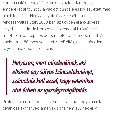
kommunisták népgyűléseken szavaztatták meg az
embereket arról, hogy a vádlott bűnös-e és így született meg
a halálos ítélet. Negyvennyolc évvel később a cseh
rendszerváltás után, 2008-ban az ügyben eljáró ügyész
helyettest, Ludmilla Borozova Polednovát bíróság elé
állították a koncepciós perben betöltött szerepe miatt. A
vádlott már 88 éves volt, amikor elítélték, az eljárás ellen
folyó tiltakozások ellenére is.
Helyesen, mert mindenkinek, aki
elkövet egy súlyos bűncselekményt,
számolnia kell azzal, hogy valamikor
utol érheti az igazságszolgáltatás
Professzor úr álláspontja szerint helyes az, hogy vannak
olyan cselekmények, amelyek soha nem évülnek el. A