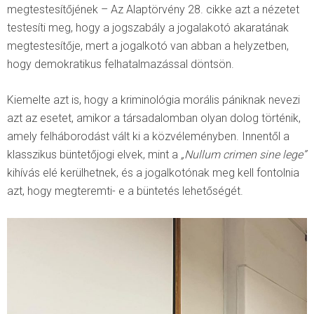
megtestesítőjének – Az Alaptörvény 28. cikke azt a nézetet
testesíti meg, hogy a jogszabály a jogalakotó akaratának
megtestesítője, mert a jogalkotó van abban a helyzetben,
hogy demokratikus felhatalmazással döntsön.
Kiemelte azt is, hogy a kriminológia morális pániknak nevezi
azt az esetet, amikor a társadalomban olyan dolog történik,
amely felháborodást vált ki a közvéleményben. Innentől a
klasszikus büntetőjogi elvek, mint a
„Nullum crimen sine lege”
kihívás elé kerülhetnek, és a jogalkotónak meg kell fontolnia
azt, hogy megteremti- e a büntetés lehetőségét.