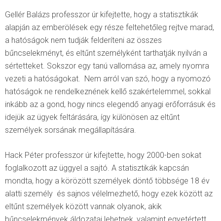
Gellér Balázs professzor úr kifejtette, hogy a statisztikák
alapján az emberölések egy része feltehetőleg rejtve marad,
a hatóságok nem tudják felderíteni az összes
bűncselekményt, és eltűnt személyként tarthatják nyilván a
sértetteket. Sokszor egy tanú vallomása az, amely nyomra
vezeti a hatóságokat. Nem arról van szó, hogy a nyomozó
hatóságok ne rendelkeznének kellő szakértelemmel, sokkal
inkább az a gond, hogy nincs elegendő anyagi erőforrásuk és
idejük az ügyek feltárására, így különösen az eltűnt
személyek sorsának megállapítására.
Hack Péter professzor úr kifejtette, hogy 2000-ben sokat
foglalkozott az üggyel a sajtó. A statisztikák kapcsán
mondta, hogy a körözött személyek döntő többsége 18 év
alatti személy és sajnos vélelmezhető, hogy ezek között az
eltűnt személyek között vannak olyanok, akik
bűncselekmények áldozatai lehetnek, valamint egyetértett