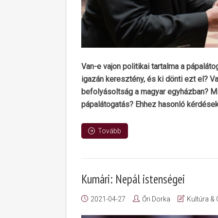
Van-e vajon politikai tartalma a pápalá
igazán keresztény, és ki dönti ezt el? Va
befolyásoltság a magyar egyházban? Mi
pápalátogatás? Ehhez hasonló kérdések
Tovább
Kumári: Nepál istenségei
2021-04-27
Őri Dorka
Kultúra &