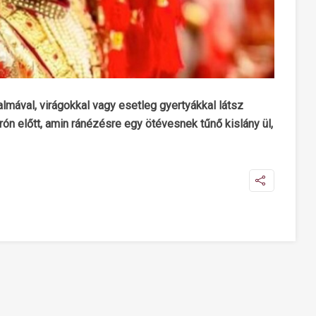
lmával, virágokkal vagy esetleg gyertyákkal látsz
rón előtt, amin ránézésre egy ötévesnek tűnő kislány ül,