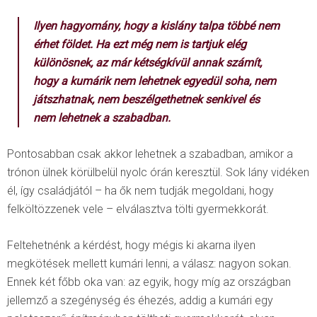
Ilyen hagyomány, hogy a kislány talpa többé nem
érhet földet. Ha ezt még nem is tartjuk elég
különösnek, az már kétségkívül annak számít,
hogy a kumárik nem lehetnek egyedül soha, nem
játszhatnak, nem beszélgethetnek senkivel és
nem lehetnek a szabadban.
Pontosabban csak akkor lehetnek a szabadban, amikor a
trónon ülnek körülbelül nyolc órán keresztül. Sok lány vidéken
él, így családjától – ha ők nem tudják megoldani, hogy
felköltözzenek vele – elválasztva tölti gyermekkorát.
Feltehetnénk a kérdést, hogy mégis ki akarna ilyen
megkötések mellett kumári lenni, a válasz: nagyon sokan.
Ennek két főbb oka van: az egyik, hogy míg az országban
jellemző a szegénység és éhezés, addig a kumári egy