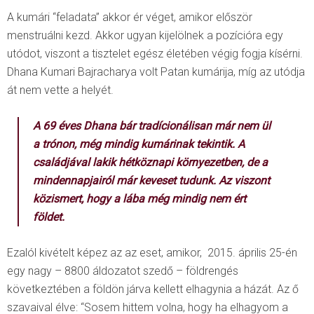
A kumári “feladata” akkor ér véget, amikor először
menstruálni kezd. Akkor ugyan kijelölnek a pozícióra egy
utódot, viszont a tisztelet egész életében végig fogja kísérni.
Dhana Kumari Bajracharya volt Patan kumárija, míg az utódja
át nem vette a helyét.
A 69 éves Dhana bár tradícionálisan már nem ül
a trónon, még mindig kumárinak tekintik. A
családjával lakik hétköznapi környezetben, de a
mindennapjairól már keveset tudunk. Az viszont
közismert, hogy a lába még mindig nem ért
földet.
Ezalól kivételt képez az az eset, amikor, 2015. április 25-én
egy nagy – 8800 áldozatot szedő – földrengés
következtében a földön járva kellett elhagynia a házát. Az ő
szavaival élve: “Sosem hittem volna, hogy ha elhagyom a