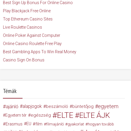
Best Sign Up Bonus For Online Casino
Play Blackjack Free Online
Top Ethereum Casino Sites
Live Roulette Casinos
Online Poker Against Computer
Online Casino Roulette Free Play
Best Gambling Apps To Win Real Money
Casino Sign On Bonus
Témák
egyetem
ajánló
alapjogok
beszámoló
büntetőjog
ELTE
ELTE ÁJK
egészség
Egyetem tér
Erasmus
EU
film
filmajánló
gyakorlat
hogyan tovább