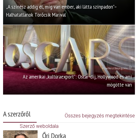
„A színész addig él, míg van ember, aki látta színpadon”–
Halhatatlanok Törőcsik Marival
Következő bejegyzés
Az amerikai „kultúraexport”: Oscar-díj, Hollywood és ami
mögötte van
A szerzőről
Összes bejegyzés megtekintése
Szerző weboldala
Őri Dorka