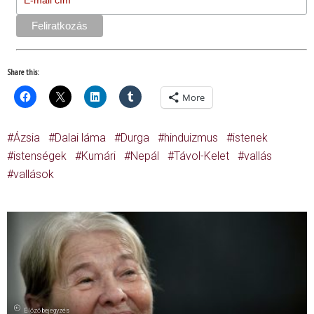
Share this:
More
Ázsia
Dalai láma
Durga
hinduizmus
istenek
istenségek
Kumári
Nepál
Távol-Kelet
vallás
vallások
Előző bejegyzés