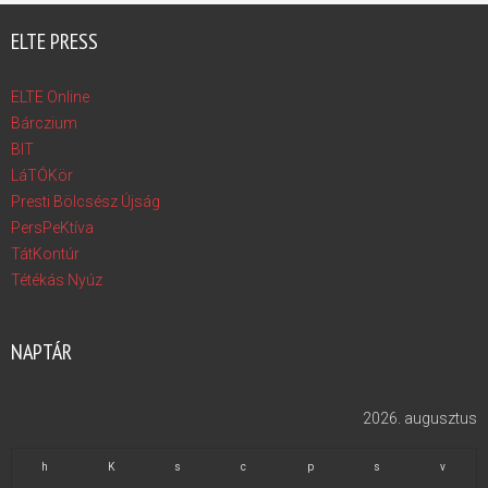
ELTE PRESS
ELTE Online
Bárczium
BIT
LáTÓKör
Presti Bölcsész Újság
PersPeKtíva
TátKontúr
Tétékás Nyúz
NAPTÁR
2026. augusztus
h
K
s
c
p
s
v