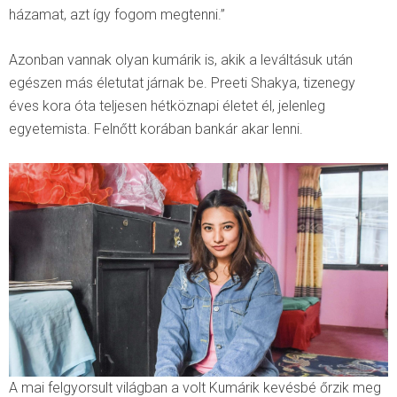
házamat, azt így fogom megtenni.”
Azonban vannak olyan kumárik is, akik a leváltásuk után
egészen más életutat járnak be. Preeti Shakya, tizenegy
éves kora óta teljesen hétköznapi életet él, jelenleg
egyetemista. Felnőtt korában bankár akar lenni.
A mai felgyorsult világban a volt Kumárik kevésbé őrzik meg