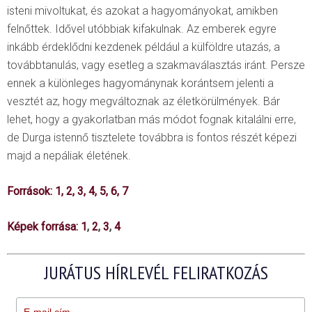
isteni mivoltukat, és azokat a hagyományokat, amikben
felnőttek. Idővel utóbbiak kifakulnak. Az emberek egyre
inkább érdeklődni kezdenek például a külföldre utazás, a
továbbtanulás, vagy esetleg a szakmaválasztás iránt. Persze
ennek a különleges hagyománynak korántsem jelenti a
vesztét az, hogy megváltoznak az életkörülmények. Bár
lehet, hogy a gyakorlatban más módot fognak kitalálni erre,
de Durga istennő tisztelete továbbra is fontos részét képezi
majd a nepáliak életének.
Források:
1
,
2
,
3
,
4
,
5
,
6
,
7
Képek forrása:
1
,
2
,
3
,
4
JURÁTUS HÍRLEVÉL FELIRATKOZÁS