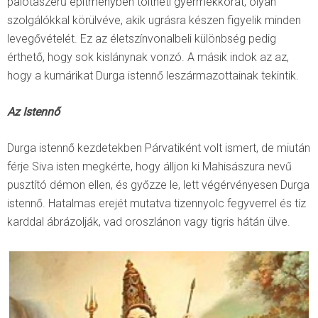
palotaszerű építményben töltheti gyermekkorát, olyan
szolgálókkal körülvéve, akik ugrásra készen figyelik minden
levegővételét. Ez az életszínvonalbeli különbség pedig
érthető, hogy sok kislánynak vonzó. A másik indok az az,
hogy a kumárikat Durga istennő leszármazottainak tekintik.
Az Istennő
Durga istennő kezdetekben Párvatiként volt ismert, de miután
férje Siva isten megkérte, hogy álljon ki Mahisászura nevű
pusztító démon ellen, és győzze le, lett végérvényesen Durga
istennő. Hatalmas erejét mutatva tizennyolc fegyverrel és tíz
karddal ábrázolják, vad oroszlánon vagy tigris hátán ülve.