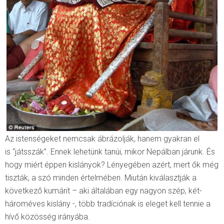
Az istenségeket nemcsak ábrázolják, hanem gyakran el
is “játsszák”. Ennek lehetünk tanúi, mikor Nepálban járunk. És
hogy miért éppen kislányok? Lényegében azért, mert ők még
tiszták, a szó minden értelmében. Miután kiválasztják a
következő kumárit – aki általában egy nagyon szép, két-
hároméves kislány -, több tradíciónak is eleget kell tennie a
hívő közösség irányába.