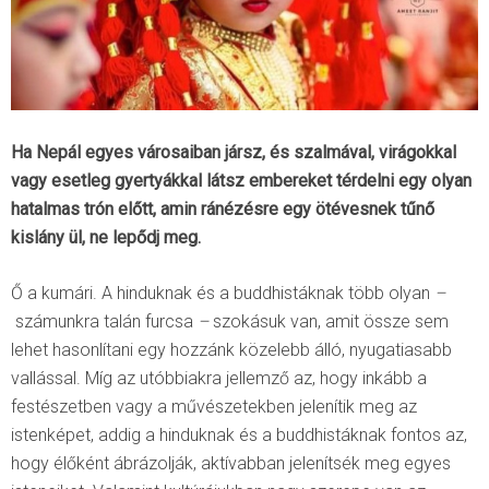
Ha Nepál egyes városaiban jársz, és szalmával, virágokkal
vagy esetleg gyertyákkal látsz embereket térdelni egy olyan
hatalmas trón előtt, amin ránézésre egy ötévesnek tűnő
kislány ül, ne lepődj meg.
Ő a kumári. A hinduknak és a buddhistáknak több olyan
–
számunkra talán furcsa
–
szokásuk van, amit össze sem
lehet hasonlítani egy hozzánk közelebb álló, nyugatiasabb
vallással. Míg az utóbbiakra jellemző az, hogy inkább a
festészetben vagy a művészetekben jelenítik meg az
istenképet, addig a hinduknak és a buddhistáknak fontos az,
hogy élőként ábrázolják, aktívabban jelenítsék meg egyes