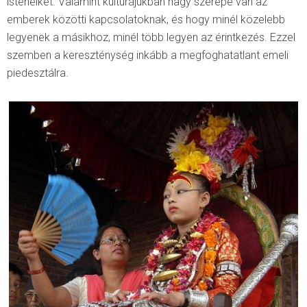
isteneiket. Valamint kultúrájukban nagy szerepe van az
emberek közötti kapcsolatoknak, és hogy minél közelebb
legyenek a másikhoz, minél több legyen az érintkezés. Ezzel
szemben a kereszténység inkább a megfoghatatlant emeli
piedesztálra.