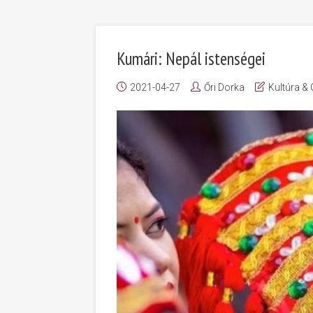
Kumári: Nepál istenségei
2021-04-27
Őri Dorka
Kultúra &