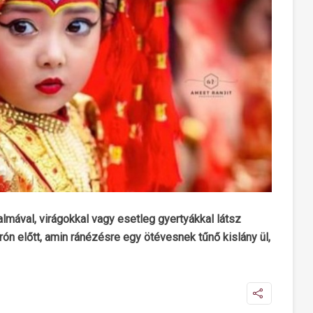
lmával, virágokkal vagy esetleg gyertyákkal látsz
rón előtt, amin ránézésre egy ötévesnek tűnő kislány ül,