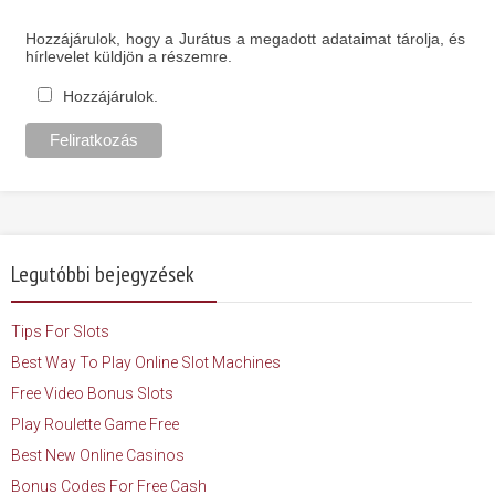
Hozzájárulok, hogy a Jurátus a megadott adataimat tárolja, és
hírlevelet küldjön a részemre.
Hozzájárulok.
Legutóbbi bejegyzések
Tips For Slots
Best Way To Play Online Slot Machines
Free Video Bonus Slots
Play Roulette Game Free
Best New Online Casinos
Bonus Codes For Free Cash