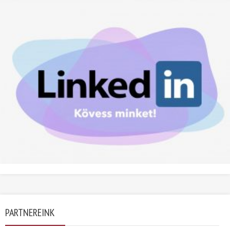
PARTNEREINK