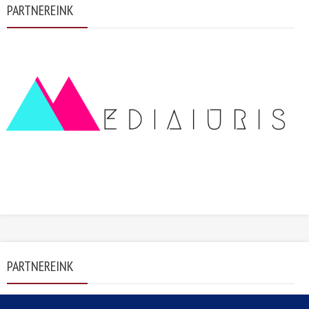
PARTNEREINK
PARTNEREINK