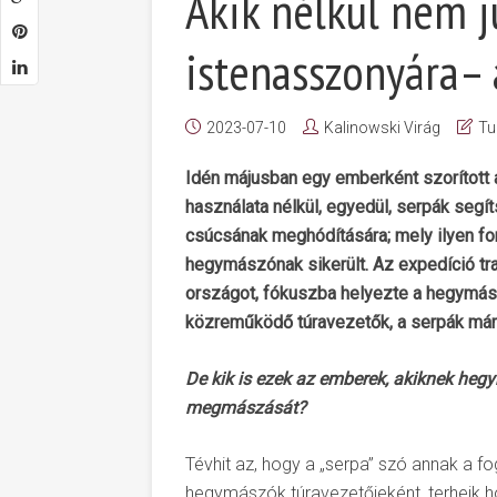
Akik nélkül nem j
istenasszonyára– 
2023-07-10
Kalinowski Virág
T
Idén májusban egy emberként szorított a
használata nélkül, egyedül, serpák segí
csúcsának meghódítására; mely ilyen fo
hegymászónak sikerült. Az expedíció tra
országot, fókuszba helyezte a hegymász
közreműködő túravezetők, a serpák már
De kik is ezek az emberek, akiknek heg
megmászását?
Tévhit az, hogy a „serpa” szó annak a fo
hegymászók túravezetőjeként, terheik h