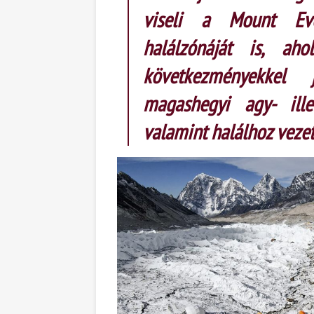
viseli a Mount Eve
halálzónáját is, ah
következményekkel 
magashegyi agy- ille
valamint halálhoz vezet