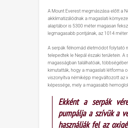
A Mount Everest megmászása előtt a N
akklimatizálódnak a magaslati környez
alaptábor is 5300 méter magasan fekszik
legmagasabb pontjának, az 1014 méter
A serpák félnomád életmódot folytató né
telepedtek le Nepál északi területein. 
magasságban találhatóak, többségében
kimutatták, hogy a magaslati létforma o
viszonyítva némiképp megváltozott az i
képessége, mely a magasabb hemoglob
Ekként a serpák vére
pumpálja a szívük a vé
használják fel az oxig