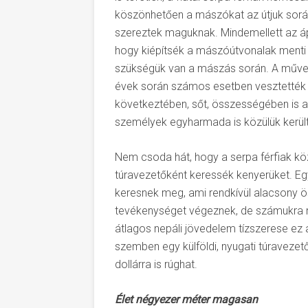
köszönhetően a mászókat az útjuk sorá
szereztek maguknak. Mindemellett az ápr
hogy kiépítsék a mászóútvonalak menti 
szükségük van a mászás során. A művele
évek során számos esetben vesztették 
következtében, sőt, összességében is a
személyek egyharmada is közülük került 
Nem csoda hát, hogy a serpa férfiak kö
túravezetőként keressék kenyerüket. Eg
keresnek meg, ami rendkívül alacsony 
tevékenységet végeznek, de számukra mé
átlagos nepáli jövedelem tízszerese ez
szemben egy külföldi, nyugati túraveze
dollárra is rúghat.
Élet négyezer méter magasan