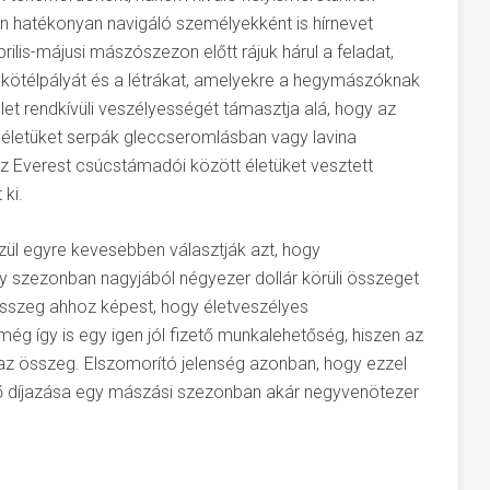
n hatékonyan navigáló személyekként is hírnevet
ilis-májusi mászószezon előtt rájuk hárul a feladat,
kötélpályát és a létrákat, amelyekre a hegymászóknak
t rendkívüli veszélyességét támasztja alá, hogy az
életüket serpák gleccseromlásban vagy lavina
z Everest csúcstámadói között életüket vesztett
ki.
zül egyre kevesebben választják azt, hogy
y szezonban nagyjából négyezer dollár körüli összeget
összeg ahhoz képest, hogy életveszélyes
g így is egy igen jól fizető munkalehetőség, hiszen az
 az összeg. Elszomorító jelenség azonban, hogy ezzel
tő díjazása egy mászási szezonban akár negyvenötezer