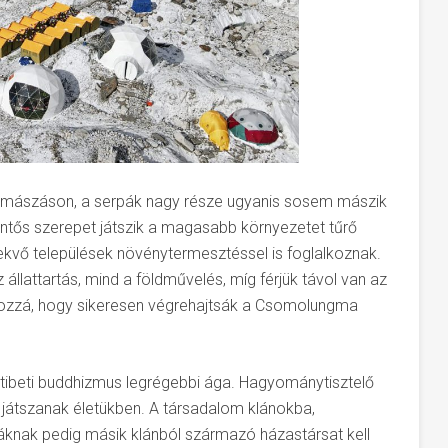
gymászáson, a serpák nagy része ugyanis sosem mászik
ntős szerepet játszik a magasabb környezetet tűrő
ekvő települések növénytermesztéssel is foglalkoznak.
lattartás, mind a földművelés, míg férjük távol van az
 hozzá, hogy sikeresen végrehajtsák a Csomolungma
tibeti buddhizmus legrégebbi ága. Hagyománytisztelő
 játszanak életükben. A társadalom klánokba,
rpáknak pedig másik klánból származó házastársat kell