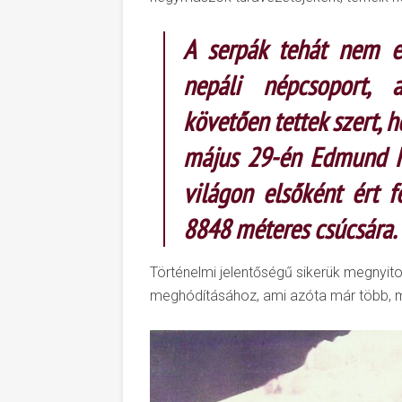
A serpák tehát nem e
nepáli népcsoport, a
követően tettek szert, 
május 29-én Edmund Hi
világon elsőként ért f
8848 méteres csúcsára.
Történelmi jelentőségű sikerük megnyito
meghódításához, ami azóta már több, mi