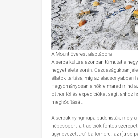
A Mount Everest alaptábora
A serpa kultúra azonban túlmutat a he
hegyet élete során. Gazdaságukban jele
állatok tartása, míg az alacsonyabban f
Hagyományosan a nőkre marad mind az ál
otthontól és expedíciókat segít ahhoz
meghódítását.
A serpák nyingmapa buddhisták, mely a 
népcsoport, a tradíciók fontos szerepet
úgynevezett „ru”-ba tömörül, az ifjú se