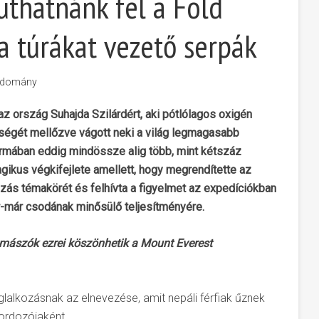
uthatnánk fel a Föld
a túrákat vezető serpák
udomány
z ország Suhajda Szilárdért, aki pótlólagos oxigén
tségét mellőzve vágott neki a világ legmagasabb
rmában eddig mindössze alig több, mint kétszáz
gikus végkifejlete amellett, hogy megrendítette az
ás témakörét és felhívta a figyelmet az expedíciókban
-már csodának minősülő teljesítményére.
ymászók ezrei köszönhetik a Mount Everest
glalkozásnak az elnevezése, amit nepáli férfiak űznek
ordozójaként.