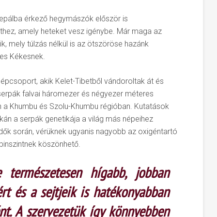
epálba érkező hegymászók először is
ethez, amely heteket vesz igénybe. Már maga az
, mely túlzás nélkül is az ötszöröse hazánk
es Kékesnek.
pcsoport, akik Kelet-Tibetből vándoroltak át és
A serpák falvai háromezer és négyezer méteres
 a Khumbu és Szolu-Khumbu régióban. Kutatások
kán a serpák genetikája a világ más népeihez
dők során, vérüknek ugyanis nagyobb az oxigéntartó
inszintnek köszönhető.
 természetesen hígabb, jobban
rt és a sejtjeik is hatékonyabban
ént. A szervezetük így könnyebben