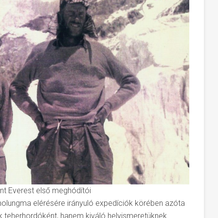
nt Everest első meghódítói
olungma elérésére irányuló expedíciók körében azóta
sak teherhordóként, hanem kiváló helyismeretüknek