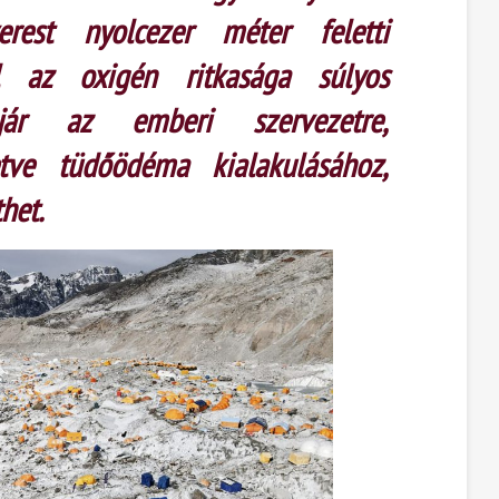
rest nyolcezer méter feletti
ol az oxigén ritkasága súlyos
jár az emberi szervezetre,
tve tüdőödéma kialakulásához,
het.