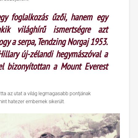
gy foglalkozás űzői, hanem egy
kik világhírű ismertségre azt
hogy a serpa, Tendzing Norgaj 1953.
llary új-zélandi hegymászóval a
el bizonyítottan a Mount Everest
tta az utat a világ legmagasabb pontjának
nt hatezer embernek sikerült.