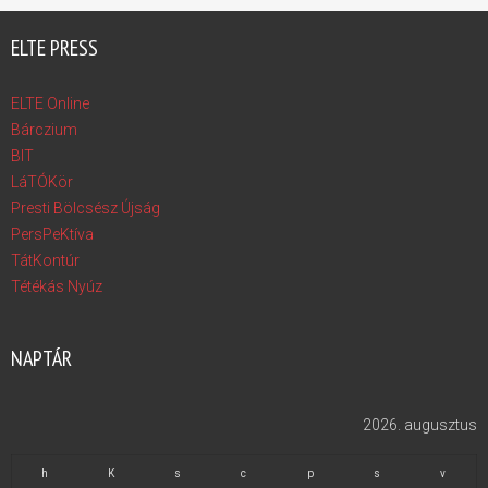
ELTE PRESS
ELTE Online
Bárczium
BIT
LáTÓKör
Presti Bölcsész Újság
PersPeKtíva
TátKontúr
Tétékás Nyúz
NAPTÁR
2026. augusztus
h
K
s
c
p
s
v