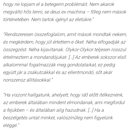
hogy ne lopjam el a betegeim problémáit. Nem akarok
megváltó hős lenni, se deus ex machina – főleg nem mások
történetében. Nem tartok igényt az életükre.”
“Rendszeresen összefoglalom, amit mások mondtak nekem,
és megkérdem, hogy jól értettem-e őket. Néha elfogadják az
összegzést. Néha kijavítanak. Olykor-Olykor teljesen rosszul
értelmeztem a mondandójukat. […] Az emberek sokszor első
alkalommal fogalmazzák meg gondolataikat, ez pedig
együtt jár a zsákutcákkal és az ellentmondó, sőt akár
nonszensz állításokkal.”
“Ha viszont hallgatunk, ahelyett, hogy idő előtt ítélkeznénk,
az emberek általában mindent elmondanak, ami megfordul
a fejükben – és általában alig hazudnak. […] Ha a
beszélgetés untat minket, valószínűleg nem figyelünk
eléggé.”