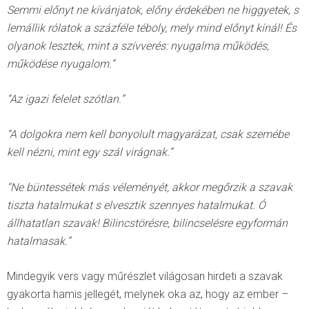
Semmi előnyt ne kívánjatok, előny érdekében ne higgyetek, s
lemállik rólatok a százféle téboly, mely mind előnyt kínál! És
olyanok lesztek, mint a szívverés: nyugalma működés,
működése nyugalom.”
“Az igazi felelet szótlan.”
“A dolgokra nem kell bonyolult magyarázat, csak szemébe
kell nézni, mint egy szál virágnak.”
“Ne büntessétek más véleményét, akkor megőrzik a szavak
tiszta hatalmukat s elvesztik szennyes hatalmukat. Ó
állhatatlan szavak! Bilincstörésre, bilincselésre egyformán
hatalmasak.”
Mindegyik vers vagy műrészlet világosan hirdeti a szavak
gyakorta hamis jellegét, melynek oka az, hogy az ember –