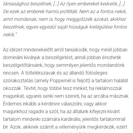
társasághoz beszélnek, […] Az ilyen embereket kedvelik, […]
De ezek az emberek hamis próféták: Nem az a fontos nekik,
amit mondanak, nem is, hogy meggyőzzék azokat, akikhez
beszélnek; egyes-egyedül saját hiúságuk kielégülése fontos
nekik.”
Az idézet mindenekelőtt arról tanúskodik, hogy minél jobban
dominálni kívánjuk a beszélgetést, annál jobban érezhetik
beszélgetőtársaink, hogy semmilyen jelentős mondandónk
nincsen. A töltelékszavak és az állandó fölösleges
szórakoztatás (amely Poppernél is feljött) a tartalom halálát
okozzák. Tévhit, hogy többé tesz minket, ha reklámozzuk
magunkat, ugyanis senki nem szereti, ha az arcába másznak.
Érdemes inkább a kérdésre válaszolni, vagy akkor
magunkhoz ragadni a szót, ha az általunk kifejezni kívánt
tartalom mindenki számára kardinális, jelentős tartalommal
bír. Azok, akiknek számít a véleményünk megkérdezik, ezért