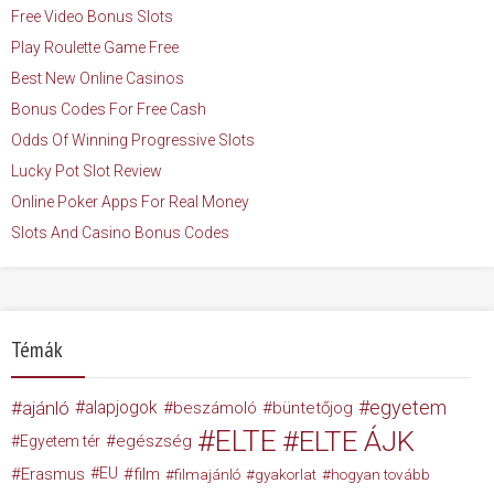
Free Video Bonus Slots
Play Roulette Game Free
Best New Online Casinos
Bonus Codes For Free Cash
Odds Of Winning Progressive Slots
Lucky Pot Slot Review
Online Poker Apps For Real Money
Slots And Casino Bonus Codes
Témák
egyetem
ajánló
alapjogok
beszámoló
büntetőjog
ELTE
ELTE ÁJK
egészség
Egyetem tér
Erasmus
EU
film
filmajánló
gyakorlat
hogyan tovább