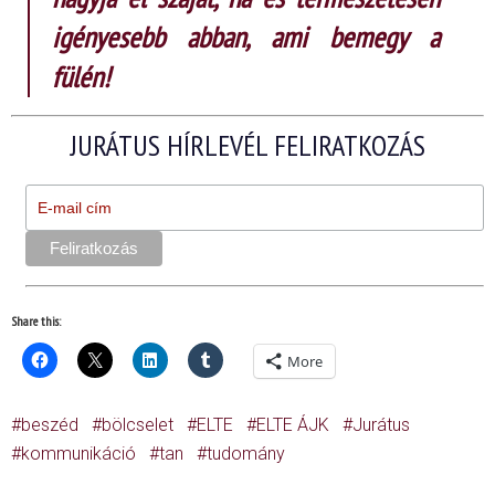
igényesebb abban, ami bemegy a
fülén!
JURÁTUS HÍRLEVÉL FELIRATKOZÁS
Share this:
More
beszéd
bölcselet
ELTE
ELTE ÁJK
Jurátus
kommunikáció
tan
tudomány