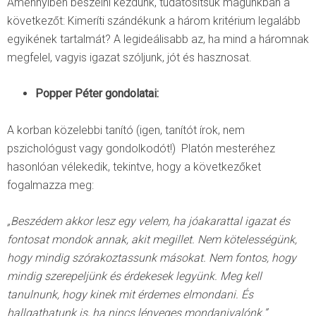
Amennyiben beszélni kezdünk, tudatosítsuk magunkban a
következőt: Kimeríti szándékunk a három kritérium legalább
egyikének tartalmát? A legideálisabb az, ha mind a háromnak
megfelel, vagyis igazat szóljunk, jót és hasznosat.
Popper Péter gondolatai:
A korban közelebbi tanító (igen, tanítót írok, nem
pszichológust vagy gondolkodót!) Platón mesteréhez
hasonlóan vélekedik, tekintve, hogy a következőket
fogalmazza meg:
„Beszédem akkor lesz egy velem, ha jóakarattal igazat és
fontosat mondok annak, akit megillet. Nem kötelességünk,
hogy mindig szórakoztassunk másokat. Nem fontos, hogy
mindig szerepeljünk és érdekesek legyünk. Meg kell
tanulnunk, hogy kinek mit érdemes elmondani. És
hallgathatunk is, ha nincs lényeges mondanivalónk.”