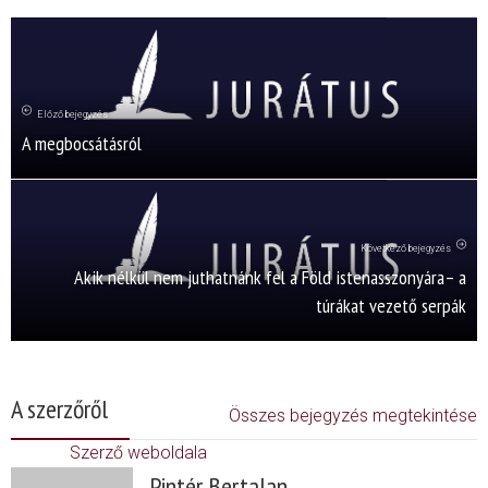
Előző bejegyzés
A megbocsátásról
Következő bejegyzés
Akik nélkül nem juthatnánk fel a Föld istenasszonyára– a
túrákat vezető serpák
A szerzőről
Összes bejegyzés megtekintése
Szerző weboldala
Pintér Bertalan