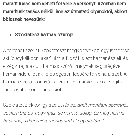
maradt tudás nem veheti fel vele a versenyt. Azonban nem
maradtunk tanács nélkül: íme az útmutató olyanoktól, akiket
bölcsnek nevezünk:
Szókratész hármas szűrője:
A történet szerint Szókratészt megkörnyékezi egy ismerőse,
aki “pletykálkodni akar”, ám a filozófus ezt hamar észleli, és
elvégzi rajta az ún. hármas szűrőt, melynek segítségével
hamar kiderül csak fölöslegesen fecsérelte volna a szót. A
hármas szűrőt könnyű használni, és nagyon sokat segít a
tudatosabb kommunikációban:
Szókratész ekkor így szólt:
„Ha az, amit mondani szeretnél,
se nem biztos, hogy igaz, se nem jó dolog, és még nem is
hasznos, akkor miért mondanád el egyáltalán?”