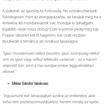
A jóakarat, az igazság és fontosság. Ne szórakoztassunk
fölöslegesen, mert az energiapazarlás, de tanuljuk meg, ha a
fentiekbe illő mondanivalónk van, mondjuk ki (elhallgatni
legalább olyan rossz dolog)! Ezen a ponton pedig még egy
Popper idézetet kell itt hagynom, bár csak részben
illeszkedik a témához, de rendkívül tanulságos:
“Igazi mondanivaló nélkül beszélni, igazi szomjúság nélkül
inni, és igazi vágy nélkül lefeküdni valakivel – ez a három
alapvető bűn, amit a mai európai ember leggyakrabban
elkövet.”
Márai Sándor tanácsai:
“Vigyáznunk kell társaságban azokra az emberekre, akik
soha nem asztalszomszédjukhoz, hanem mindig az egész