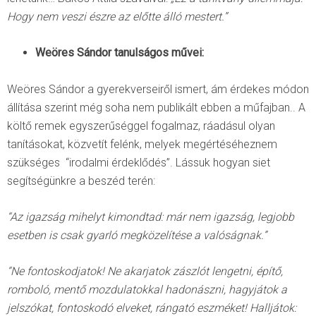
Hogy nem veszi észre az előtte álló mestert.”
Weöres Sándor tanulságos művei:
Weöres Sándor a gyerekverseiről ismert, ám érdekes módon
állítása szerint még soha nem publikált ebben a műfajban.. A
költő remek egyszerűséggel fogalmaz, ráadásul olyan
tanításokat, közvetít felénk, melyek megértéséheznem
szükséges “irodalmi érdeklődés”. Lássuk hogyan siet
segítségünkre a beszéd terén:
“Az igazság mihelyt kimondtad: már nem igazság, legjobb
esetben is csak gyarló megközelítése a valóságnak.”
“Ne fontoskodjatok! Ne akarjatok zászlót lengetni, építő,
romboló, mentő mozdulatokkal hadonászni, hagyjátok a
jelszókat, fontoskodó elveket, rángató eszméket! Halljátok: