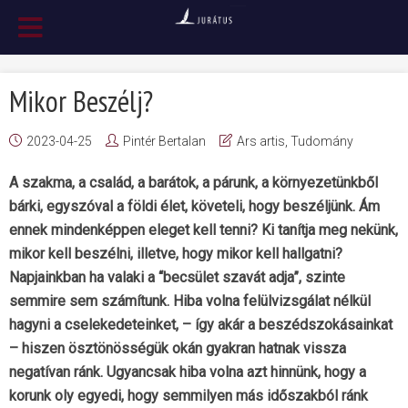
Mikor Beszélj?
2023-04-25
Pintér Bertalan
Ars artis
,
Tudomány
A szakma, a család, a barátok, a párunk, a környezetünkből
bárki, egyszóval a földi élet, követeli, hogy beszéljünk. Ám
ennek mindenképpen eleget kell tenni? Ki tanítja meg nekünk,
mikor kell beszélni, illetve, hogy mikor kell hallgatni?
Napjainkban ha valaki a “becsület szavát adja”, szinte
semmire sem számítunk. Hiba volna felülvizsgálat nélkül
hagyni a cselekedeteinket, – így akár a beszédszokásainkat
– hiszen ösztönösségük okán gyakran hatnak vissza
negatívan ránk. Ugyancsak hiba volna azt hinnünk, hogy a
korunk oly egyedi, hogy semmilyen más időszakból ránk