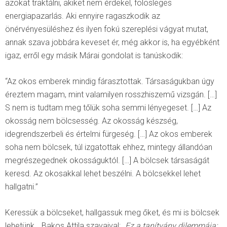
azokat traktálni, akiket nem érdekel, fölösleges
energiapazarlás. Aki ennyire ragaszkodik az
önérvényesüléshez és ilyen fokú szereplési vágyat mutat,
annak szava jobbára keveset ér, még akkor is, ha egyébként
igaz, erről egy másik Márai gondolat is tanúskodik:
“Az okos emberek mindig fárasztottak. Társaságukban úgy
éreztem magam, mint valamilyen rosszhiszemű vizsgán. […]
S nem is tudtam meg tőlük soha semmi lényegeset. […] Az
okosság nem bölcsesség. Az okosság készség,
idegrendszerbeli és értelmi fürgeség. […] Az okos emberek
soha nem bölcsek, túl izgatottak ehhez, mintegy állandóan
megrészegednek okosságuktól. […] A bölcsek társaságát
keresd. Az okosakkal lehet beszélni. A bölcsekkel lehet
hallgatni.”
Keressük a bölcseket, hallgassuk meg őket, és mi is bölcsek
lehetünk… Bakos Attila szavaival:
„Ez a tanítvány dilemmája: