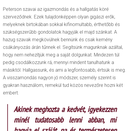
Peterson szavai az igazmondás és a hallgatás köré
szerveződnek. Ezek tulajdonképpen olyan gigászi erők,
melyeknek birtokában sokkal kifinomultabb, érthetőbb és
szükségszerűbb gondolatok hagyják el majd szánkat. A
hazug szavak megkövülnek bennünk és csak kemény
csákányozás árán tűnnek el. Segítsünk magunknak azáltal,
hogy nem nehezítjük meg a saját dolgunkat. Mindezen túl
pedig csodálkozzunk rá, mennyi mindent tanulhatunk a
másiktól. Hallgassunk, és ami a legfontosabb, értsük is meg.
A visszamondás nagyon jó módszer, személy szerint is
gyakran használom, remekül tud közös nevezőre hozni két
embert.
Akinek meghozta a kedvét, igyekezzen
minél tudatosabb lenni abban, mi
hagyja el száját, na és természetesen