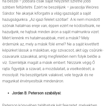
ha beszél – jobbára csak saját helyzetét szretné jobb
színben feltűntetni. Ezért ne beszéljünk – javasolja Weöres
Sándor. Ne akarjuk kiforgatni a világ igazságát a saját
hazugságunkra. „Az igazi felelet szótlan”. A ki nem mondott
szónak hatalmas ereje van; éppen ezért ne ködösítsünk, ne
hazudjunk, ne hajtsuk minden áron a saját malmunkra vizet.
Miért lennénk mi hatalmasabbak, mint a másik? Mely
érdemünk az, mely a másik fölé emel? Ne a saját kivetített
képünket lássuk a másikban, egy szivacsot, akit úgy csűrünk-
csavarunk szavakkal, amíg megfelelően nem folyik belőle a
víz. Szemléljük magát a másik embert. Nézzünk végig Ő
rajta: figyeljük a szavait, a mozdulatait, a viselkedését, a
mosolyát. Ha beszélgetünk valakivel, vele tegyük és ne
magunkat érvényesítsük mindenáron.
Jordan B. Peterson szabályai:
Peterson könyvében találhatunk két fejezetet, melyekben