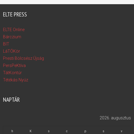
ELTE PRESS
ELTE Online
Bárczium
BIT
LáTÓKör
Presti Bölcsész Újság
PersPeKtíva
TátKontúr
Tétékás Nyúz
NAPTÁR
2026. augusztus
h
K
s
c
p
s
v