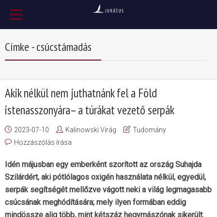
Címke - csúcstámadás
Akik nélkül nem juthatnánk fel a Föld
istenasszonyára– a túrákat vezető serpák
2023-07-10
Kalinowski Virág
Tudomány
Hozzászólás írása
Idén májusban egy emberként szorított az ország Suhajda
Szilárdért, aki pótlólagos oxigén használata nélkül, egyedül,
serpák segítségét mellőzve vágott neki a világ legmagasabb
csúcsának meghódítására; mely ilyen formában eddig
mindössze alig több, mint kétszáz hegymászónak sikerült.