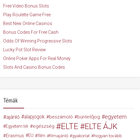
Free Video Bonus Slots
Play Roulette Game Free
Best New Online Casinos
Bonus Codes For Free Cash
Odds Of Winning Progressive Slots
Lucky Pot Slot Review
Online Poker Apps For Real Money
Slots And Casino Bonus Codes
Témák
egyetem
ajánló
alapjogok
beszámoló
büntetőjog
ELTE
ELTE ÁJK
egészség
Egyetem tér
Erasmus
EU
film
filmajánló
gyakorlat
hogyan tovább