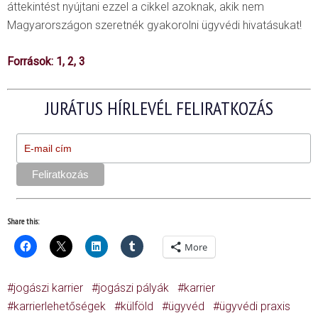
áttekintést nyújtani ezzel a cikkel azoknak, akik nem
Magyarországon szeretnék gyakorolni ügyvédi hivatásukat!
Források:
1
,
2
,
3
JURÁTUS HÍRLEVÉL FELIRATKOZÁS
Share this:
More
jogászi karrier
jogászi pályák
karrier
karrierlehetőségek
külföld
ügyvéd
ügyvédi praxis