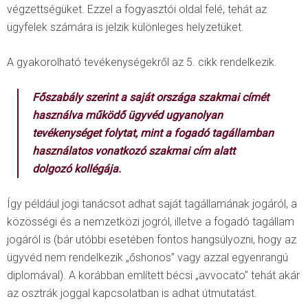
végzettségüket. Ezzel a fogyasztói oldal felé, tehát az
ügyfelek számára is jelzik különleges helyzetüket.
A gyakorolható tevékenységekről az 5. cikk rendelkezik.
Főszabály szerint a saját országa szakmai címét
használva működő ügyvéd ugyanolyan
tevékenységet folytat, mint a fogadó tagállamban
használatos vonatkozó szakmai cím alatt
dolgozó kollégája.
Így például jogi tanácsot adhat saját tagállamának jogáról, a
közösségi és a nemzetközi jogról, illetve a fogadó tagállam
jogáról is (bár utóbbi esetében fontos hangsúlyozni, hogy az
ügyvéd nem rendelkezik „őshonos” vagy azzal egyenrangú
diplomával). A korábban említett bécsi „avvocato” tehát akár
az osztrák joggal kapcsolatban is adhat útmutatást.