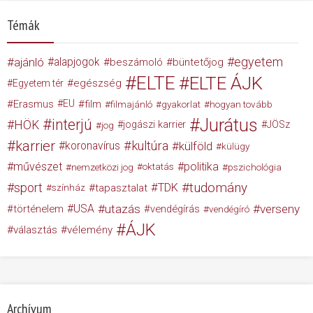
Témák
egyetem
ajánló
alapjogok
beszámoló
büntetőjog
ELTE
ELTE ÁJK
egészség
Egyetem tér
Erasmus
EU
film
filmajánló
gyakorlat
hogyan tovább
Jurátus
interjú
HÖK
jogászi karrier
JÖSz
jog
karrier
kultúra
koronavírus
külföld
külügy
művészet
politika
nemzetközi jog
oktatás
pszichológia
tudomány
sport
TDK
tapasztalat
színház
USA
utazás
verseny
történelem
vendégírás
vendégíró
ÁJK
választás
vélemény
Archívum