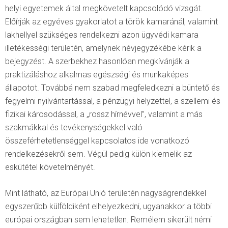
helyi egyetemek által megkövetelt kapcsolódó vizsgát.
Előírják az egyéves gyakorlatot a török kamaránál, valamint
lakhellyel szükséges rendelkezni azon ügyvédi kamara
illetékességi területén, amelynek névjegyzékébe kérik a
bejegyzést. A szerbekhez hasonlóan megkívánják a
praktizáláshoz alkalmas egészségi és munkaképes
állapotot. Továbbá nem szabad megfeledkezni a büntető és
fegyelmi nyilvántartással, a pénzügyi helyzettel, a szellemi és
fizikai károsodással, a „rossz hírnévvel”, valamint a más
szakmákkal és tevékenységekkel való
összeférhetetlenséggel kapcsolatos ide vonatkozó
rendelkezésekről sem. Végül pedig külön kiemelik az
eskütétel követelményét.
Mint látható, az Európai Unió területén nagyságrendekkel
egyszerűbb külföldiként elhelyezkedni, ugyanakkor a többi
európai országban sem lehetetlen. Remélem sikerült némi