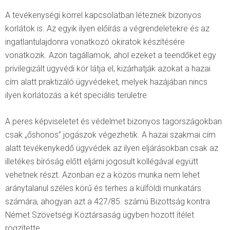
A tevékenységi körrel kapcsolatban léteznek bizonyos
korlátok is. Az egyik ilyen előírás a végrendeletekre és az
ingatlantulajdonra vonatkozó okiratok készítésére
vonatkozik. Azon tagállamok, ahol ezeket a teendőket egy
privilegizált ügyvédi kör látja el, kizárhatják azokat a hazai
cím alatt praktizáló ügyvédeket, melyek hazájában nincs
ilyen korlátozás a két speciális területre.
A peres képviseletet és védelmet bizonyos tagországokban
csak „őshonos” jogászok végezhetik. A hazai szakmai cím
alatt tevékenykedő ügyvédek az ilyen eljárásokban csak az
illetékes bíróság előtt eljárni jogosult kollégával együtt
vehetnek részt. Azonban ez a közös munka nem lehet
aránytalanul széles körű és terhes a külföldi munkatárs
számára, ahogyan azt a 427/85. számú Bizottság kontra
Német Szövetségi Köztársaság ügyben hozott ítélet
rögzítette.