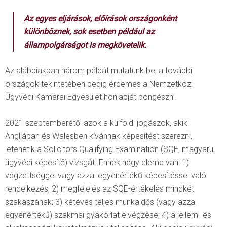
Az egyes eljárások, előírások országonként
különböznek, sok esetben például az
állampolgárságot is megkövetelik.
Az alábbiakban három példát mutatunk be, a további
országok tekintetében pedig érdemes a Nemzetközi
Ügyvédi Kamarai Egyesület honlapját böngészni.
2021 szeptemberétől azok a külföldi jogászok, akik
Angliában és Walesben kívánnak képesítést szerezni,
letehetik a Solicitors Qualifying Examination (SQE, magyarul
ügyvédi képesítő) vizsgát. Ennek négy eleme van: 1)
végzettséggel vagy azzal egyenértékű képesítéssel való
rendelkezés; 2) megfelelés az SQE-értékelés mindkét
szakaszának; 3) kétéves teljes munkaidős (vagy azzal
egyenértékű) szakmai gyakorlat elvégzése; 4) a jellem- és