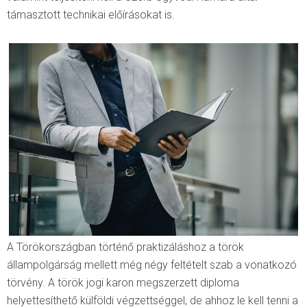
támasztott technikai előírásokat is.
A Törökországban történő praktizáláshoz a török
állampolgárság mellett még négy feltételt szab a vonatkozó
törvény. A török jogi karon megszerzett diploma
helyettesíthető külföldi végzettséggel, de ahhoz le kell tenni a