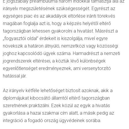
E jogszabály preambuluma három indokkal támasztja alá az
irányelv megszületésének szükségességét. Egyrészt az
egységes piac és az akadályok eltörlése iránti törekvés
magában foglalja azt is, hogy a képzés helyétől eltérő
tagországban lehessen gyakorolni a hivatást. Másrészt a
„fogyasztói oldal” érdekeit is kiszolgálja, mivel egyre
növekszik a határon átnyúló, nemzetközi vagy közösségi
joghoz kapcsolódó ügyek száma. Harmadrészt a nemzeti
jogrendszerek eltérései, a köztük lévő különbségek
egyenlőtlenséget eredményeznek, ami versenytorzító
hatással jár.
Az irányelv kétféle lehetőséget biztosít azoknak, akik a
diplomájukat kibocsátó államtól eltérő tagországban
szeretnének praktizálni. Ezek közül az egyik a hivatás
gyakorlása a hazai szakmai cím alatt, a másik pedig az
integráció a fogadó ország ügyvédeinek sorába.