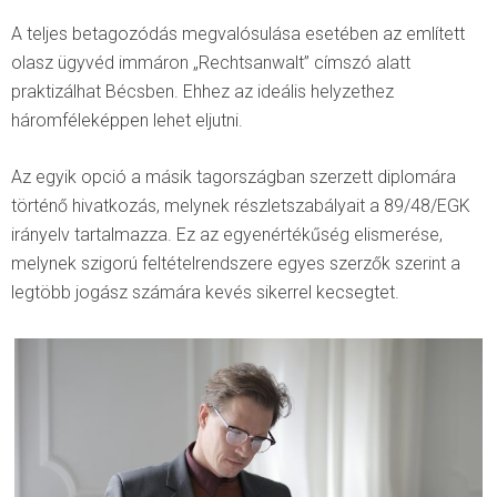
A teljes betagozódás megvalósulása esetében az említett
olasz ügyvéd immáron „Rechtsanwalt” címszó alatt
praktizálhat Bécsben. Ehhez az ideális helyzethez
háromféleképpen lehet eljutni.
Az egyik opció a másik tagországban szerzett diplomára
történő hivatkozás, melynek részletszabályait a 89/48/EGK
irányelv tartalmazza. Ez az egyenértékűség elismerése,
melynek szigorú feltételrendszere egyes szerzők szerint a
legtöbb jogász számára kevés sikerrel kecsegtet.