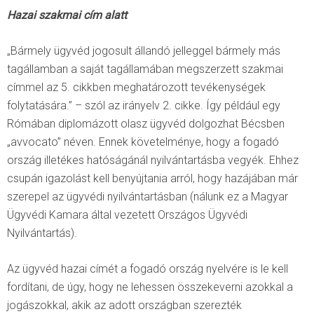
Hazai szakmai cím alatt
„Bármely ügyvéd jogosult állandó jelleggel bármely más
tagállamban a saját tagállamában megszerzett szakmai
címmel az 5. cikkben meghatározott tevékenységek
folytatására.” – szól az irányelv 2. cikke. Így például egy
Rómában diplomázott olasz ügyvéd dolgozhat Bécsben
„avvocato” néven. Ennek követelménye, hogy a fogadó
ország illetékes hatóságánál nyilvántartásba vegyék. Ehhez
csupán igazolást kell benyújtania arról, hogy hazájában már
szerepel az ügyvédi nyilvántartásban (nálunk ez a Magyar
Ügyvédi Kamara által vezetett Országos Ügyvédi
Nyilvántartás).
Az ügyvéd hazai címét a fogadó ország nyelvére is le kell
fordítani, de úgy, hogy ne lehessen összekeverni azokkal a
jogászokkal, akik az adott országban szerezték