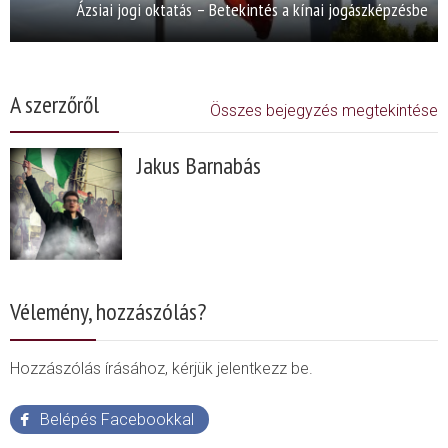
Ázsiai jogi oktatás – Betekintés a kínai jogászképzésbe
A szerzőről
Összes bejegyzés megtekintése
Jakus Barnabás
Vélemény, hozzászólás?
Hozzászólás írásához, kérjük jelentkezz be.
Belépés Facebookkal