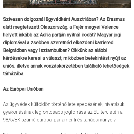
Szívesen dolgoznál ügyvédként Ausztriában? Az Erasmus
alatt megtetszett Olaszország, a Fejér megyei Velence
helyett inkább az Adria partján nyitnál irodát? Magyar jogi
diplomával a zsebben szeretnéd elkezdeni karriered
Belgrádban vagy Isztambulban? Cikkünk az alábbi
kérdésekre keresi a választ, miközben betekintést nyújt az
uniós, illetve annak vonzáskörzetében található lehetőségek
tárházába.
Az Európai Unióban
Az ügyvédek külföldön történő letelepedésének, hivatásuk
gyakorlásának legfontosabb jogforrása az EU területén a
98/5/EK számú európai parlamenti és tanácsi irányelv.