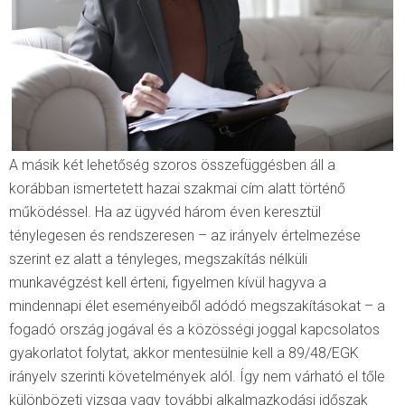
A másik két lehetőség szoros összefüggésben áll a
korábban ismertetett hazai szakmai cím alatt történő
működéssel. Ha az ügyvéd három éven keresztül
ténylegesen és rendszeresen – az irányelv értelmezése
szerint ez alatt a tényleges, megszakítás nélküli
munkavégzést kell érteni, figyelmen kívül hagyva a
mindennapi élet eseményeiből adódó megszakításokat – a
fogadó ország jogával és a közösségi joggal kapcsolatos
gyakorlatot folytat, akkor mentesülnie kell a 89/48/EGK
irányelv szerinti követelmények alól. Így nem várható el tőle
különbözeti vizsga vagy további alkalmazkodási időszak