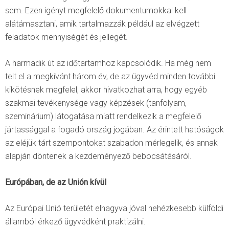
sem. Ezen igényt megfelelő dokumentumokkal kell
alátámasztani, amik tartalmazzák például az elvégzett
feladatok mennyiségét és jellegét.
A harmadik út az időtartamhoz kapcsolódik. Ha még nem
telt el a megkívánt három év, de az ügyvéd minden további
kikötésnek megfelel, akkor hivatkozhat arra, hogy egyéb
szakmai tevékenysége vagy képzések (tanfolyam,
szeminárium) látogatása miatt rendelkezik a megfelelő
jártassággal a fogadó ország jogában. Az érintett hatóságok
az eléjük tárt szempontokat szabadon mérlegelik, és annak
alapján döntenek a kezdeményező bebocsátásáról.
Európában, de az Unión kívül
Az Európai Unió területét elhagyva jóval nehézkesebb külföldi
államból érkező ügyvédként praktizálni.