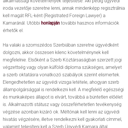
alkalmassági követelmények teljesítése. Aki pedig ügyvédi
iroda vezetője szeretne lenni, annak mindenképp regisztrálnia
kell magát RFL-ként (Registrated Foreign Lawyer) a
Kamaránál. Utóbbi
honlapján
további hasznos információk
érhetők el.
Ha valaki a szomszédos Szerbiában szeretne ügyvédként
dolgozni, akkor összesen kilenc követelménynek kell
megfelelnie. Elsőként a Szerb Köztársaságban szerzett jogi
végzettség vagy olyan külföldi diploma szükséges, amelyet
a szerb oktatásra vonatkozó szabályok szerint elismertek.
Elengedhetetlen az ügyvédi vizsga letétele, ahogyan szerb
állampolgársággal is rendelkezni kell. A megfelelő egészségi
és munkaképes állapot is elvárt, továbbá a büntetlen előélet
is. Alkalmazotti státusz vagy összeférhetetlen tevékenység
végzése azonban kizáró ok. Méltónak kell lenni az ügyvédi
hivatás végzésére, illetve rendelkezni kell gyakorlati címmel,
valamint teljesíteni kell a Szerb Ügyvédi Kamara által