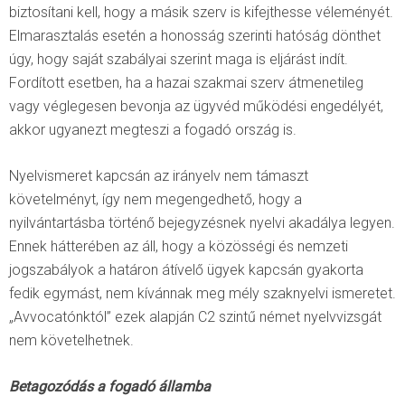
biztosítani kell, hogy a másik szerv is kifejthesse véleményét.
Elmarasztalás esetén a honosság szerinti hatóság dönthet
úgy, hogy saját szabályai szerint maga is eljárást indít.
Fordított esetben, ha a hazai szakmai szerv átmenetileg
vagy véglegesen bevonja az ügyvéd működési engedélyét,
akkor ugyanezt megteszi a fogadó ország is.
Nyelvismeret kapcsán az irányelv nem támaszt
követelményt, így nem megengedhető, hogy a
nyilvántartásba történő bejegyzésnek nyelvi akadálya legyen.
Ennek hátterében az áll, hogy a közösségi és nemzeti
jogszabályok a határon átívelő ügyek kapcsán gyakorta
fedik egymást, nem kívánnak meg mély szaknyelvi ismeretet.
„Avvocatónktól” ezek alapján C2 szintű német nyelvvizsgát
nem követelhetnek.
Betagozódás a fogadó államba