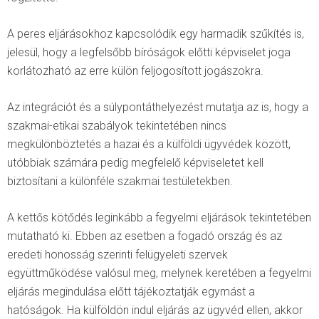
A peres eljárásokhoz kapcsolódik egy harmadik szűkítés is,
jelesül, hogy a legfelsőbb bíróságok előtti képviselet joga
korlátozható az erre külön feljogosított jogászokra.
Az integrációt és a súlypontáthelyezést mutatja az is, hogy a
szakmai-etikai szabályok tekintetében nincs
megkülönböztetés a hazai és a külföldi ügyvédek között,
utóbbiak számára pedig megfelelő képviseletet kell
biztosítani a különféle szakmai testületekben.
A kettős kötődés leginkább a fegyelmi eljárások tekintetében
mutatható ki. Ebben az esetben a fogadó ország és az
eredeti honosság szerinti felügyeleti szervek
együttműködése valósul meg, melynek keretében a fegyelmi
eljárás megindulása előtt tájékoztatják egymást a
hatóságok. Ha külföldön indul eljárás az ügyvéd ellen, akkor