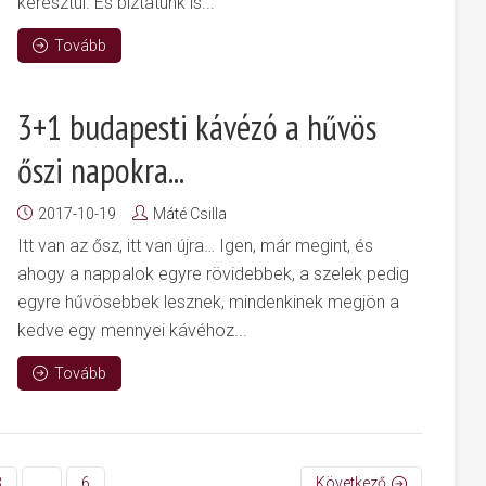
keresztül. És bíztatunk is...
Tovább
3+1 budapesti kávézó a hűvös
őszi napokra...
2017-10-19
Máté Csilla
Itt van az ősz, itt van újra… Igen, már megint, és
ahogy a nappalok egyre rövidebbek, a szelek pedig
egyre hűvösebbek lesznek, mindenkinek megjön a
kedve egy mennyei kávéhoz...
Tovább
3
…
6
Következő