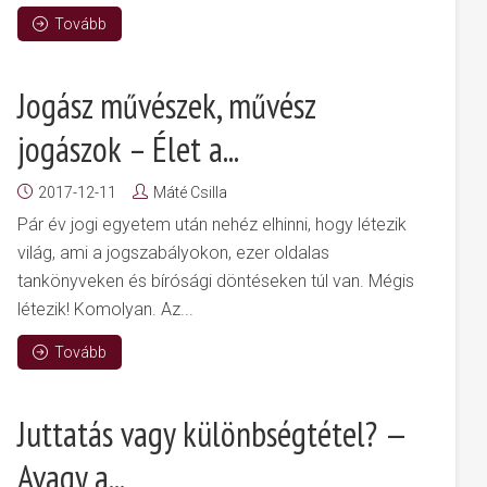
Tovább
Jogász művészek, művész
jogászok – Élet a...
2017-12-11
Máté Csilla
Pár év jogi egyetem után nehéz elhinni, hogy létezik
világ, ami a jogszabályokon, ezer oldalas
tankönyveken és bírósági döntéseken túl van. Mégis
létezik! Komolyan. Az...
Tovább
Juttatás vagy különbségtétel? —
Avagy a...