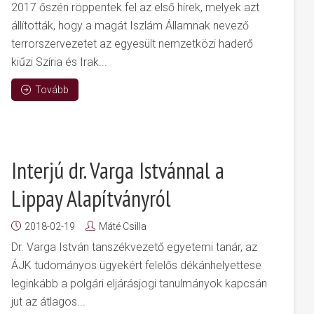
2017 őszén röppentek fel az első hírek, melyek azt
állították, hogy a magát Iszlám Államnak nevező
terrorszervezetet az egyesült nemzetközi haderő
kiűzi Szíria és Irak...
Tovább
Interjú dr. Varga Istvánnal a
Lippay Alapítványról
2018-02-19
Máté Csilla
Dr. Varga István tanszékvezető egyetemi tanár, az
ÁJK tudományos ügyekért felelős dékánhelyettese
leginkább a polgári eljárásjogi tanulmányok kapcsán
jut az átlagos...