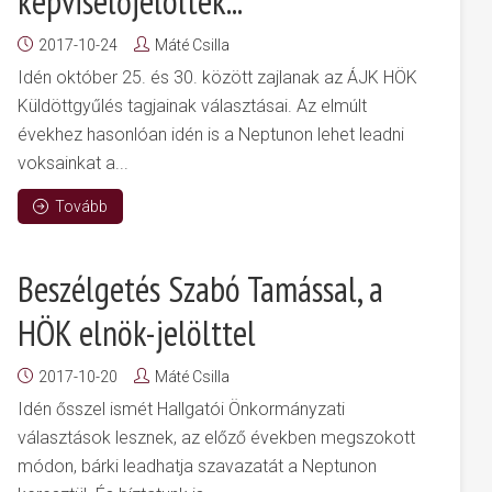
képviselőjelöltek...
2017-10-24
Máté Csilla
Idén október 25. és 30. között zajlanak az ÁJK HÖK
Küldöttgyűlés tagjainak választásai. Az elmúlt
évekhez hasonlóan idén is a Neptunon lehet leadni
voksainkat a...
Tovább
Beszélgetés Szabó Tamással, a
HÖK elnök-jelölttel
2017-10-20
Máté Csilla
Idén ősszel ismét Hallgatói Önkormányzati
választások lesznek, az előző években megszokott
módon, bárki leadhatja szavazatát a Neptunon