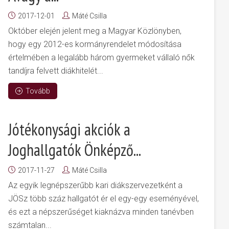
2017-12-01
Máté Csilla
Október elején jelent meg a Magyar Közlönyben,
hogy egy 2012-es kormányrendelet módosítása
értelmében a legalább három gyermeket vállaló nők
tandíjra felvett diákhitelét...
Tovább
Jótékonysági akciók a
Joghallgatók Önképző...
2017-11-27
Máté Csilla
Az egyik legnépszerűbb kari diákszervezetként a
JÖSz több száz hallgatót ér el egy-egy eseményével,
és ezt a népszerűséget kiaknázva minden tanévben
számtalan...