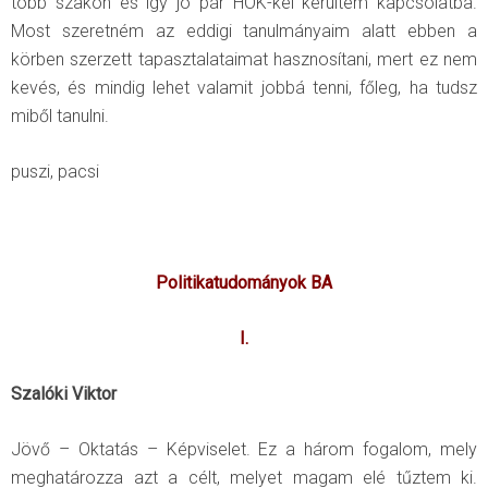
több szakon és így jó pár HÖK-kel kerültem kapcsolatba.
Most szeretném az eddigi tanulmányaim alatt ebben a
körben szerzett tapasztalataimat hasznosítani, mert ez nem
kevés, és mindig lehet valamit jobbá tenni, főleg, ha tudsz
miből tanulni.
puszi, pacsi
Politikatudományok BA
I.
Szalóki Viktor
Jövő – Oktatás – Képviselet. Ez a három fogalom, mely
meghatározza azt a célt, melyet magam elé tűztem ki.