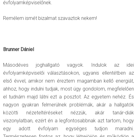
évfolyamképviselőnek.
Remélem ismét bizalmat szavaztok nekem!
Brunner Dániel
Másodéves joghallgató vagyok. Indulok az idei
évfolyamképviselői választásokon, ugyanis ellentétben az
első évvel, amikor nem éreztem magamban kellő energiát,
ahhoz, hogy indulni tudjak, most úgy gondolom, megfelelően
el tudnám majd látni ezt a posztot. Az egyetem nehéz. És
nagyon gyakran felmerülnek problémák, akár a hallgatók
közötti nézeteltéréseket nézzük, akár tanár-diák
viszonylatban, ezért én a legfontosabbnak azt tartom, hogy
egy adott évfolyam egységes tudjon maradni.
Természetesen fontos az, hogy létrejöjjön és működjön a