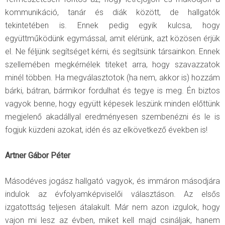
kommunikáció, tanár és diák között, de hallgatók
tekintetében is. Ennek pedig egyik kulcsa, hogy
együttműködünk egymással, amit elérünk, azt közösen érjük
el. Ne féljünk segítséget kérni, és segítsünk társainkon. Ennek
szellemében megkérnélek titeket arra, hogy szavazzatok
minél többen. Ha megválasztotok (ha nem, akkor is) hozzám
bárki, bátran, bármikor fordulhat és tegye is meg. Én biztos
vagyok benne, hogy együtt képesek leszünk minden előttünk
megjelenő akadállyal eredményesen szembenézni és le is
fogjuk küzdeni azokat, idén és az elkövetkező években is!
Artner Gábor Péter
Másodéves jogász hallgató vagyok, és immáron másodjára
indulok az évfolyamképviselői választáson. Az elsős
izgatottság teljesen átalakult. Már nem azon izgulok, hogy
vajon mi lesz az évben, miket kell majd csináljak, hanem