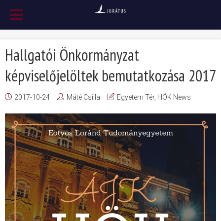
Hallgatói Önkormányzat
képviselőjelöltek bemutatkozása 2017
2017-10-24
Máté Csilla
Egyetem Tér
,
HÖK News