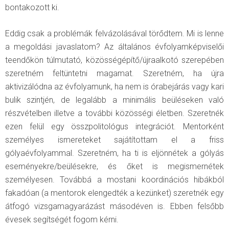
bontakozott ki.
Eddig csak a problémák felvázolásával törődtem. Mi is lenne
a megoldási javaslatom? Az általános évfolyamképviselői
teendőkön túlmutató, közösségépítő/újraalkotó szerepében
szeretném feltüntetni magamat. Szeretném, ha újra
aktivizálódna az évfolyamunk, ha nem is órabejárás vagy kari
bulik szintjén, de legalább a minimális beüléseken való
részvételben illetve a további közösségi életben. Szeretnék
ezen felül egy összpolitológus integrációt. Mentorként
személyes ismereteket sajátítottam el a friss
gólyaévfolyammal. Szeretném, ha ti is eljönnétek a gólyás
eseményekre/beülésekre, és őket is megismernétek
személyesen. Továbbá a mostani koordinációs hibákból
fakadóan (a mentorok elengedték a kezünket) szeretnék egy
átfogó vizsgamagyarázást másodéven is. Ebben felsőbb
évesek segítségét fogom kérni.