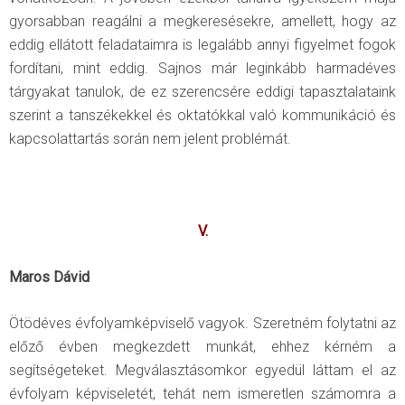
gyorsabban reagálni a megkeresésekre, amellett, hogy az
eddig ellátott feladataimra is legalább annyi figyelmet fogok
fordítani, mint eddig. Sajnos már leginkább harmadéves
tárgyakat tanulok, de ez szerencsére eddigi tapasztalataink
szerint a tanszékekkel és oktatókkal való kommunikáció és
kapcsolattartás során nem jelent problémát.
V.
Maros Dávid
Ötödéves évfolyamképviselő vagyok. Szeretném folytatni az
előző évben megkezdett munkát, ehhez kérném a
segítségeteket. Megválasztásomkor egyedül láttam el az
évfolyam képviseletét, tehát nem ismeretlen számomra a