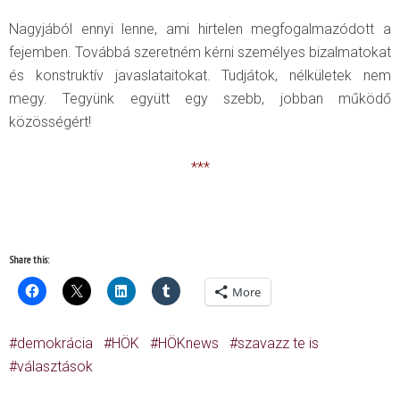
Nagyjából ennyi lenne, ami hirtelen megfogalmazódott a
fejemben. Továbbá szeretném kérni személyes bizalmatokat
és konstruktív javaslataitokat. Tudjátok, nélkületek nem
megy. Tegyünk együtt egy szebb, jobban működő
közösségért!
***
Share this:
More
demokrácia
HÖK
HÖKnews
szavazz te is
választások