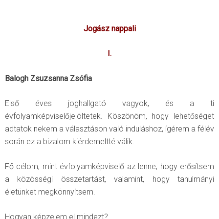
Jogász nappali
I.
Balogh Zsuzsanna Zsófia
Első éves joghallgató vagyok, és a ti
évfolyamképviselőjelöltetek. Köszönöm, hogy lehetőséget
adtatok nekem a választáson való induláshoz, ígérem a félév
során ez a bizalom kiérdemeltté válik.
Fő célom, mint évfolyamképviselő az lenne, hogy erősítsem
a közösségi összetartást, valamint, hogy tanulmányi
életünket megkönnyítsem.
Hogyan képzelem el mindezt?