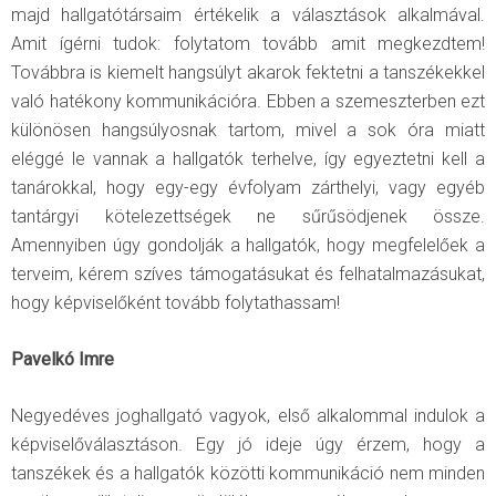
majd hallgatótársaim értékelik a választások alkalmával.
Amit ígérni tudok: folytatom tovább amit megkezdtem!
Továbbra is kiemelt hangsúlyt akarok fektetni a tanszékekkel
való hatékony kommunikációra. Ebben a szemeszterben ezt
különösen hangsúlyosnak tartom, mivel a sok óra miatt
eléggé le vannak a hallgatók terhelve, így egyeztetni kell a
tanárokkal, hogy egy-egy évfolyam zárthelyi, vagy egyéb
tantárgyi kötelezettségek ne sűrűsödjenek össze.
Amennyiben úgy gondolják a hallgatók, hogy megfelelőek a
terveim, kérem szíves támogatásukat és felhatalmazásukat,
hogy képviselőként tovább folytathassam!
Pavelkó Imre
Negyedéves joghallgató vagyok, első alkalommal indulok a
képviselőválasztáson. Egy jó ideje úgy érzem, hogy a
tanszékek és a hallgatók közötti kommunikáció nem minden