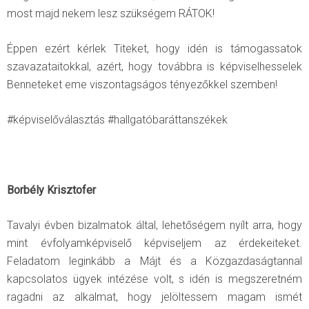
most majd nekem lesz szükségem RÁTOK!
Éppen ezért kérlek Titeket, hogy idén is támogassatok
szavazataitokkal, azért, hogy továbbra is képviselhesselek
Benneteket eme viszontagságos tényezőkkel szemben!
#képviselőválasztás #hallgatóbaráttanszékek
Borbély Krisztofer
Tavalyi évben bizalmatok által, lehetőségem nyílt arra, hogy
mint évfolyamképviselő képviseljem az érdekeiteket.
Feladatom leginkább a Májt és a Közgazdaságtannal
kapcsolatos ügyek intézése volt, s idén is megszeretném
ragadni az alkalmat, hogy jelöltessem magam ismét