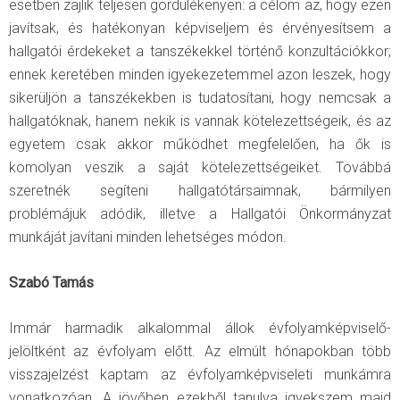
esetben zajlik teljesen gördülékenyen: a célom az, hogy ezen
javítsak, és hatékonyan képviseljem és érvényesítsem a
hallgatói érdekeket a tanszékekkel történő konzultációkkor;
ennek keretében minden igyekezetemmel azon leszek, hogy
sikerüljön a tanszékekben is tudatosítani, hogy nemcsak a
hallgatóknak, hanem nekik is vannak kötelezettségeik, és az
egyetem csak akkor működhet megfelelően, ha ők is
komolyan veszik a saját kötelezettségeiket. Továbbá
szeretnék segíteni hallgatótársaimnak, bármilyen
problémájuk adódik, illetve a Hallgatói Önkormányzat
munkáját javítani minden lehetséges módon.
Szabó Tamás
Immár harmadik alkalommal állok évfolyamképviselő-
jelöltként az évfolyam előtt. Az elmúlt hónapokban több
visszajelzést kaptam az évfolyamképviseleti munkámra
vonatkozóan. A jövőben ezekből tanulva igyekszem majd