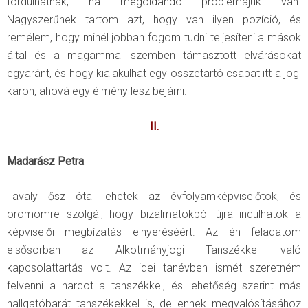
fordulhatnak, ha megoldandó problémájuk van.
Nagyszerűnek tartom azt, hogy van ilyen pozíció, és
remélem, hogy minél jobban fogom tudni teljesíteni a mások
által és a magammal szemben támasztott elvárásokat
egyaránt, és hogy kialakulhat egy összetartó csapat itt a jogi
karon, ahová egy élmény lesz bejárni.
II.
Madarász Petra
Tavaly ősz óta lehetek az évfolyamképviselőtök, és
örömömre szolgál, hogy bizalmatokból újra indulhatok a
képviselői megbízatás elnyeréséért. Az én feladatom
elsősorban az Alkotmányjogi Tanszékkel való
kapcsolattartás volt. Az idei tanévben ismét szeretném
felvenni a harcot a tanszékkel, és lehetőség szerint más
hallgatóbarát tanszékekkel is, de ennek megvalósításához