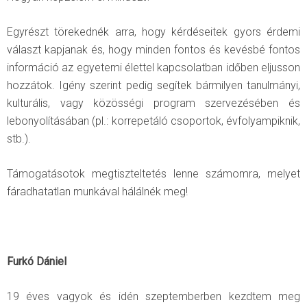
Egyrészt törekednék arra, hogy kérdéseitek gyors érdemi
választ kapjanak és, hogy minden fontos és kevésbé fontos
információ az egyetemi élettel kapcsolatban időben eljusson
hozzátok. Igény szerint pedig segítek bármilyen tanulmányi,
kulturális, vagy közösségi program szervezésében és
lebonyolításában (pl.: korrepetáló csoportok, évfolyampiknik,
stb.).
Támogatásotok megtiszteltetés lenne számomra, melyet
fáradhatatlan munkával hálálnék meg!
Furkó Dániel
19 éves vagyok és idén szeptemberben kezdtem meg