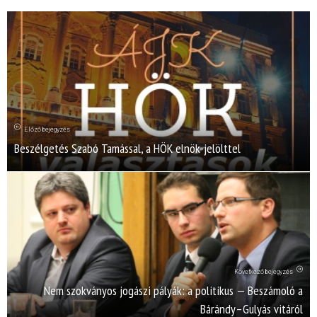
Előző bejegyzés
Beszélgetés Szabó Tamással, a HÖK elnök-jelölttel
Következő bejegyzés
Nem szokványos jogászi pályák: a politikus — Beszámoló a
Bárándy–Gulyás vitáról