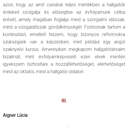
azon, hogy az amit csinálok teljes mértékben a hallgatók
érdekeit szolgálja és elősegítse az évfolyamunk célba
érését, amely magában foglalja mind a szorgalmi időszak,
mind a vizsgaidőszak gördülkénységét. Fontosnak tartom a
kontinuitást, emellett hiszem, hogy bizonyos reformokra
szükségünk van a képzésben, mint például egy angol
szaknyelvi kurzus. Amennyiben megkapom hallgatótársaim
bizalmát, mint évfolyamképviselő ezen elvek mentén
igyekszem biztosítani a hozzáférhetőséget, elérhetőséget
mind az oktatói, mind a hallgatói oldalon.
III.
Aigner Lúcia