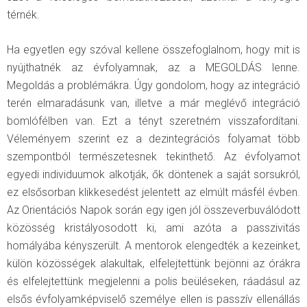
térnék.
Ha egyetlen egy szóval kellene összefoglalnom, hogy mit is
nyújthatnék az évfolyamnak, az a MEGOLDÁS lenne.
Megoldás a problémákra. Úgy gondolom, hogy az integráció
terén elmaradásunk van, illetve a már meglévő integráció
bomlófélben van. Ezt a tényt szeretném visszafordítani.
Véleményem szerint ez a dezintegrációs folyamat több
szempontból természetesnek tekinthető. Az évfolyamot
egyedi individuumok alkotják, ők döntenek a saját sorsukról,
ez elsősorban klikkesedést jelentett az elmúlt másfél évben.
Az Orientációs Napok során egy igen jól összeverbuválódott
közösség kristályosodott ki, ami azóta a passzivitás
homályába kényszerült. A mentorok elengedték a kezeinket,
külön közösségek alakultak, elfelejtettünk bejönni az órákra
és elfelejtettünk megjelenni a polis beüléseken, ráadásul az
elsős évfolyamképviselő személye ellen is passzív ellenállás