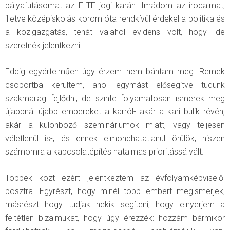
pályafutásomat az ELTE jogi karán. Imádom az irodalmat,
illetve középiskolás korom óta rendkívül érdekel a politika és
a közigazgatás, tehát valahol evidens volt, hogy ide
szeretnék jelentkezni.
Eddig egyértelműen úgy érzem: nem bántam meg. Remek
csoportba kerültem, ahol egymást elősegítve tudunk
szakmailag fejlődni, de szinte folyamatosan ismerek meg
újabbnál újabb embereket a karról- akár a kari bulik révén,
akár a különböző szemináriumok miatt, vagy teljesen
véletlenül is-, és ennek elmondhatatlanul örülök, hiszen
számomra a kapcsolatépítés hatalmas prioritássá vált.
Többek közt ezért jelentkeztem az évfolyamképviselői
posztra. Egyrészt, hogy minél több embert megismerjek,
másrészt hogy tudjak nekik segíteni, hogy elnyerjem a
feltétlen bizalmukat, hogy úgy érezzék: hozzám bármikor