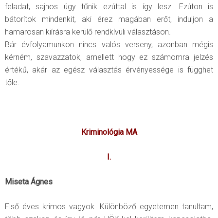
feladat, sajnos úgy tűnik ezúttal is így lesz. Ezúton is
bátorítok mindenkit, aki érez magában erőt, induljon a
hamarosan kiírásra kerülő rendkívüli választáson.
Bár évfolyamunkon nincs valós verseny, azonban mégis
kérném, szavazzatok, amellett hogy ez számomra jelzés
értékű, akár az egész választás érvényessége is függhet
tőle.
Kriminológia MA
I.
Miseta Ágnes
Első éves krimos vagyok. Különböző egyetemen tanultam,