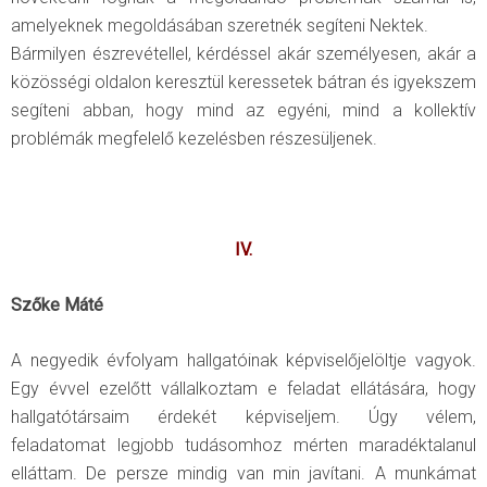
amelyeknek megoldásában szeretnék segíteni Nektek.
Bármilyen észrevétellel, kérdéssel akár személyesen, akár a
közösségi oldalon keresztül keressetek bátran és igyekszem
segíteni abban, hogy mind az egyéni, mind a kollektív
problémák megfelelő kezelésben részesüljenek.
IV.
Szőke Máté
A negyedik évfolyam hallgatóinak képviselőjelöltje vagyok.
Egy évvel ezelőtt vállalkoztam e feladat ellátására, hogy
hallgatótársaim érdekét képviseljem. Úgy vélem,
feladatomat legjobb tudásomhoz mérten maradéktalanul
elláttam. De persze mindig van min javítani. A munkámat