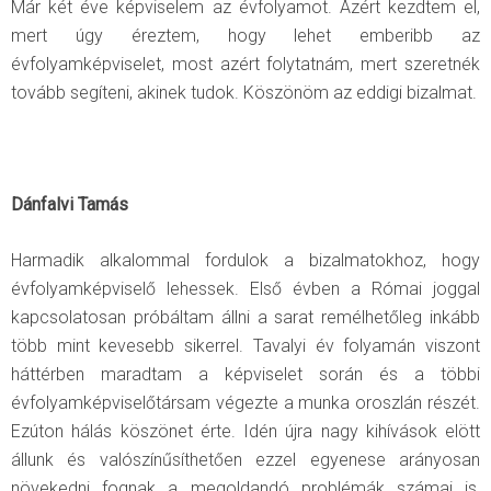
Már két éve képviselem az évfolyamot. Azért kezdtem el,
mert úgy éreztem, hogy lehet emberibb az
évfolyamképviselet, most azért folytatnám, mert szeretnék
tovább segíteni, akinek tudok. Köszönöm az eddigi bizalmat.
Dánfalvi Tamás
Harmadik alkalommal fordulok a bizalmatokhoz, hogy
évfolyamképviselő lehessek. Első évben a Római joggal
kapcsolatosan próbáltam állni a sarat remélhetőleg inkább
több mint kevesebb sikerrel. Tavalyi év folyamán viszont
háttérben maradtam a képviselet során és a többi
évfolyamképviselőtársam végezte a munka oroszlán részét.
Ezúton hálás köszönet érte. Idén újra nagy kihívások elött
állunk és valószínűsíthetően ezzel egyenese arányosan
növekedni fognak a megoldandó problémák számai is,