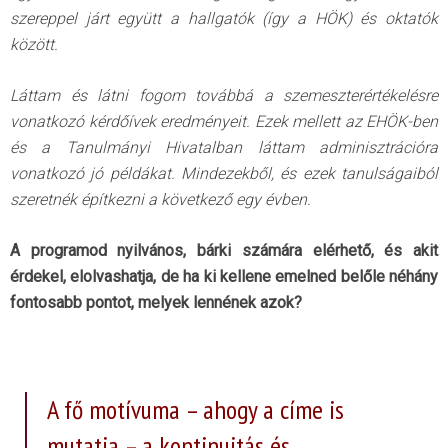
szereppel járt együtt a hallgatók (így a HÖK) és oktatók
között.
Láttam és látni fogom továbbá a szemeszterértékelésre
vonatkozó kérdőívek eredményeit. Ezek mellett az EHÖK-ben
és a Tanulmányi Hivatalban láttam adminisztrációra
vonatkozó jó példákat. Mindezekből, és ezek tanulságaiból
szeretnék építkezni a következő egy évben.
A programod nyilvános, bárki számára elérhető, és akit
érdekel, elolvashatja, de ha ki kellene emelned belőle néhány
fontosabb pontot, melyek lennének azok?
A fő motívuma – ahogy a címe is
mutatja – a kontinuitás és