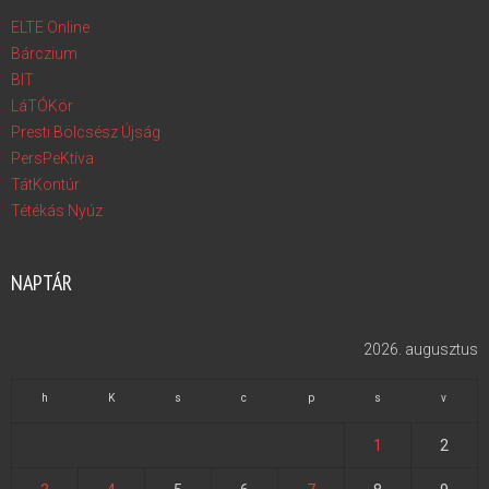
ELTE Online
Bárczium
BIT
LáTÓKör
Presti Bölcsész Újság
PersPeKtíva
TátKontúr
Tétékás Nyúz
NAPTÁR
2026. augusztus
h
K
s
c
p
s
v
1
2