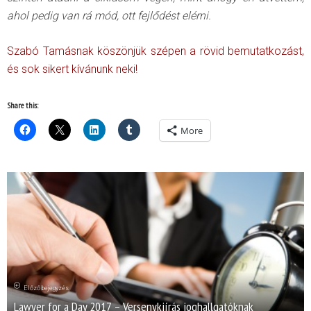
ahol pedig van rá mód, ott fejlődést elérni.
Szabó Tamásnak köszönjük szépen a rövid bemutatkozást,
és sok sikert kívánunk neki!
Share this:
More
Előző bejegyzés
Lawyer for a Day 2017 – Versenykiírás joghallgatóknak