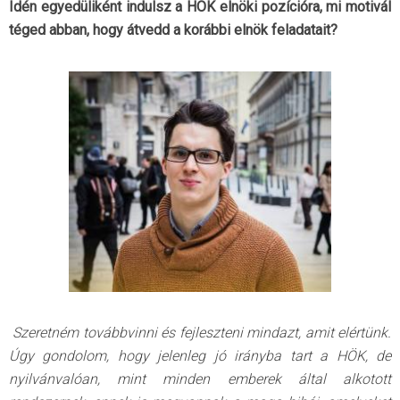
Idén egyedüliként indulsz a HÖK elnöki pozícióra, mi motivál
téged abban, hogy átvedd a korábbi elnök feladatait?
Szeretném továbbvinni és fejleszteni mindazt, amit elértünk.
Úgy gondolom, hogy jelenleg jó irányba tart a HÖK, de
nyilvánvalóan, mint minden emberek által alkotott