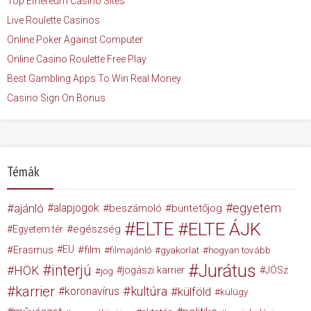
Top Ethereum Casino Sites
Live Roulette Casinos
Online Poker Against Computer
Online Casino Roulette Free Play
Best Gambling Apps To Win Real Money
Casino Sign On Bonus
Témák
egyetem
ajánló
alapjogok
beszámoló
büntetőjog
ELTE
ELTE ÁJK
egészség
Egyetem tér
Erasmus
EU
film
filmajánló
gyakorlat
hogyan tovább
Jurátus
interjú
HÖK
jogászi karrier
JÖSz
jog
karrier
kultúra
koronavírus
külföld
külügy