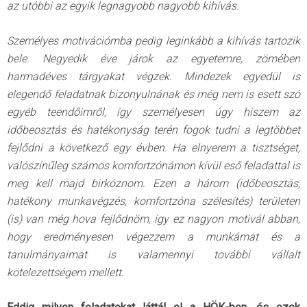
az utóbbi az egyik legnagyobb nagyobb kihívás.
Személyes motivációmba pedig leginkább a kihívás tartozik
bele. Negyedik éve járok az egyetemre, zömében
harmadéves tárgyakat végzek. Mindezek egyedül is
elegendő feladatnak bizonyulnának és még nem is esett szó
egyéb teendőimről, így személyesen úgy hiszem az
időbeosztás és hatékonyság terén fogok tudni a legtöbbet
fejlődni a következő egy évben. Ha elnyerem a tisztséget,
valószínűleg számos komfortzónámon kívül eső feladattal is
meg kell majd birkóznom. Ezen a három (időbeosztás,
hatékony munkavégzés, komfortzóna szélesítés) területen
(is) van még hova fejlődnöm, így ez nagyon motivál abban,
hogy eredményesen végezzem a munkámat és a
tanulmányaimat is valamennyi további vállalt
kötelezettségem mellett.