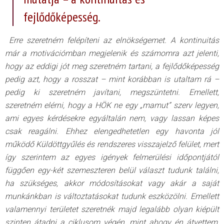
fejlődőképesség.
Erre szeretném felépíteni az elnökségemet. A kontinuitás
már a motivációmban megjelenik és számomra azt jelenti,
hogy az eddigi jót meg szeretném tartani, a fejlődőképesség
pedig azt, hogy a rosszat – mint korábban is utaltam rá –
pedig ki szeretném javítani, megszüntetni. Emellett,
szeretném elérni, hogy a HÖK ne egy „mamut” szerv legyen,
ami egyes kérdésekre egyáltalán nem, vagy lassan képes
csak reagálni. Ehhez elengedhetetlen egy havonta jól
működő Küldöttgyűlés és rendszeres visszajelző felület, mert
így szerintem az egyes igények felmerülési időpontjától
függően egy-két szemeszteren belül választ tudunk találni,
ha szükséges, akkor módosításokat vagy akár a saját
munkánkban is változtatásokat tudunk eszközölni. Emellett
valamennyi területet szeretnék majd legalább olyan kiépült
szinten átadni a ciklusom végén, mint ahogy én átvettem,