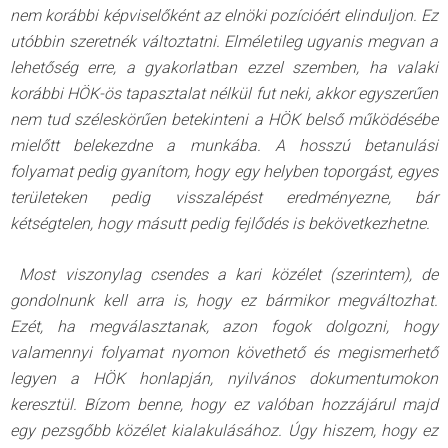
nem korábbi képviselőként az elnöki pozícióért elinduljon. Ez
utóbbin szeretnék változtatni. Elméletileg ugyanis megvan a
lehetőség erre, a gyakorlatban ezzel szemben, ha valaki
korábbi HÖK-ös tapasztalat nélkül fut neki, akkor egyszerűen
nem tud széleskörűen betekinteni a HÖK belső működésébe
mielőtt belekezdne a munkába. A hosszú betanulási
folyamat pedig gyanítom, hogy egy helyben toporgást, egyes
területeken pedig visszalépést eredményezne, bár
kétségtelen, hogy másutt pedig fejlődés is bekövetkezhetne.
Most viszonylag csendes a kari közélet (szerintem), de
gondolnunk kell arra is, hogy ez bármikor megváltozhat.
Ezét, ha megválasztanak, azon fogok dolgozni, hogy
valamennyi folyamat nyomon követhető és megismerhető
legyen a HÖK honlapján, nyilvános dokumentumokon
keresztül. Bízom benne, hogy ez valóban hozzájárul majd
egy pezsgőbb közélet kialakulásához. Úgy hiszem, hogy ez