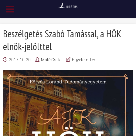
Beszélgetés Szabó Tamással, a HÖK
elnök-jelölttel
2017-10-20
Máté Csilla
Egyetem Tér