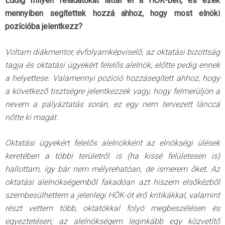
Eddig milyen feladatokat láttál el a HÖK-ben, és ezek
mennyiben segítettek hozzá ahhoz, hogy most elnöki
pozícióba jelentkezz?
Voltam diákmentor, évfolyamképviselő, az oktatási bizottság
tagja és oktatási ügyekért felelős alelnök, előtte pedig ennek
a helyettese. Valamennyi pozíció hozzásegített ahhoz, hogy
a következő tisztségre jelentkezzek vagy, hogy felmerüljön a
nevem a pályáztatás során, ez egy nem tervezett lánccá
nőtte ki magát.
Oktatási ügyekért felelős alelnökként az elnökségi ülések
keretében a többi területről is (ha kissé felületesen is)
hallottam, így bár nem mélyrehatóan, de ismerem őket. Az
oktatási alelnökségemből fakadóan azt hiszem elsőkézből
szembesülhettem a jelenlegi HÖK-öt érő kritikákkal, valamint
részt vettem több, oktatókkal folyó megbeszélésen és
egyeztetésen; az alelnökségem leginkább egy közvetítő