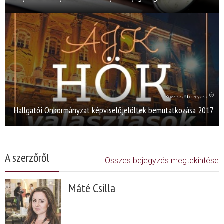
Következő bejegyzés
Hallgatói Önkormányzat képviselőjelöltek bemutatkozása 2017
A szerzőről
Összes bejegyzés megtekintése
Máté Csilla