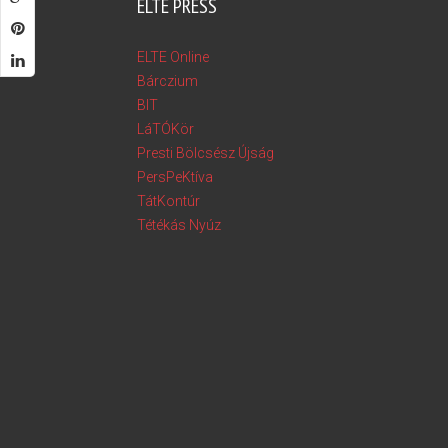
ELTE PRESS
ELTE Online
Bárczium
BIT
LáTÓKör
Presti Bölcsész Újság
PersPeKtíva
TátKontúr
Tétékás Nyúz