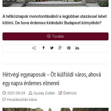
A hétköznapok monotonitásából a legjobban utazással lehet
kitörni. De hova érdemes kirándulni Budapest környékén?
Tovább
Hétvégi egynaposok – Öt külföldi város, ahová
egy napra érdemes elmenni
2021-09-24
Gyulay Zoltán
Életmód
Hozzászólás írása