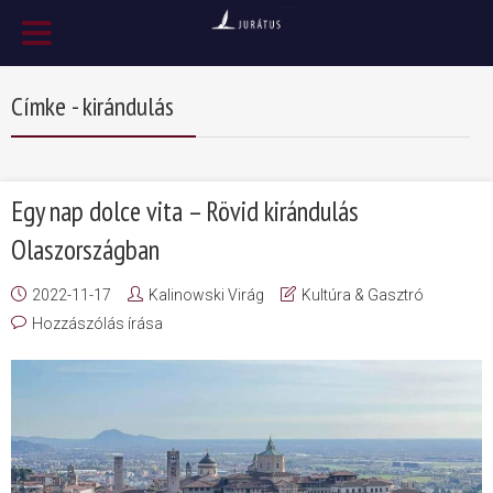
Címke - kirándulás
Egy nap dolce vita – Rövid kirándulás
Olaszországban
2022-11-17
Kalinowski Virág
Kultúra & Gasztró
Hozzászólás írása