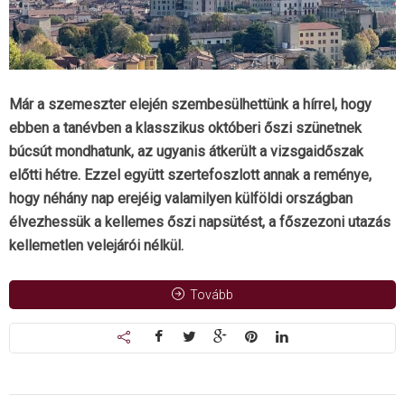
Már a szemeszter elején szembesülhettünk a hírrel, hogy
ebben a tanévben a klasszikus októberi őszi szünetnek
búcsút mondhatunk, az ugyanis átkerült a vizsgaidőszak
előtti hétre. Ezzel együtt szertefoszlott annak a reménye,
hogy néhány nap erejéig valamilyen külföldi országban
élvezhessük a kellemes őszi napsütést, a főszezoni utazás
kellemetlen velejárói nélkül.
Tovább