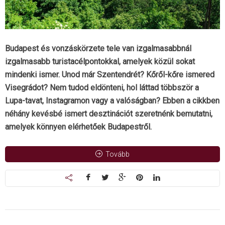
Budapest és vonzáskörzete tele van izgalmasabbnál
izgalmasabb turistacélpontokkal, amelyek közül sokat
mindenki ismer. Unod már Szentendrét? Kőről-kőre ismered
Visegrádot? Nem tudod eldönteni, hol láttad többször a
Lupa-tavat, Instagramon vagy a valóságban? Ebben a cikkben
néhány kevésbé ismert desztinációt szeretnénk bemutatni,
amelyek könnyen elérhetőek Budapestről.
Tovább