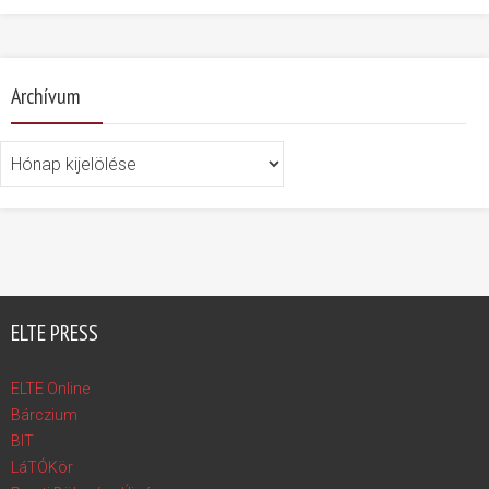
Archívum
Archívum
ELTE PRESS
ELTE Online
Bárczium
BIT
LáTÓKör