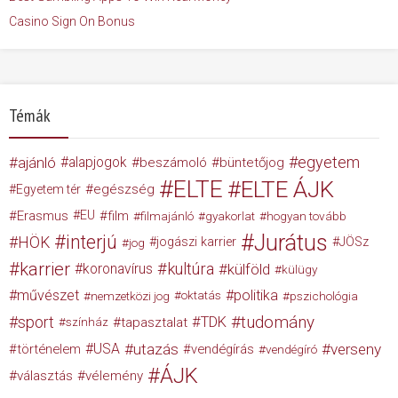
Casino Sign On Bonus
Témák
egyetem
ajánló
alapjogok
beszámoló
büntetőjog
ELTE
ELTE ÁJK
egészség
Egyetem tér
Erasmus
EU
film
filmajánló
gyakorlat
hogyan tovább
Jurátus
interjú
HÖK
jogászi karrier
JÖSz
jog
karrier
kultúra
koronavírus
külföld
külügy
művészet
politika
nemzetközi jog
oktatás
pszichológia
tudomány
sport
TDK
tapasztalat
színház
USA
utazás
verseny
történelem
vendégírás
vendégíró
ÁJK
választás
vélemény