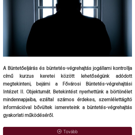
A Büntetőeljárás és büntetés-végrehajtás jogállami kontrollja
című kurzus keretei között lehetőségünk adódott
megtekinteni, bejárni a Fővárosi Büntetés-végrehajtási
Intézet II. Objektumát. Betekintést nyerhettünk a börtönélet
mindennapjaiba, ezáltal számos érdekes, szemlélettágító
információval bővültek ismereteink a büntetés-végrehajtás
gyakorlati működéséről.
Tovább