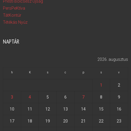
Presti Bölcsész Újság
PersPeKtíva
TátKontúr
Tétékás Nyúz
NAPTÁR
2026. augusztus
h
K
s
c
p
s
v
1
2
3
4
5
6
7
8
9
10
11
12
13
14
15
16
17
18
19
20
21
22
23