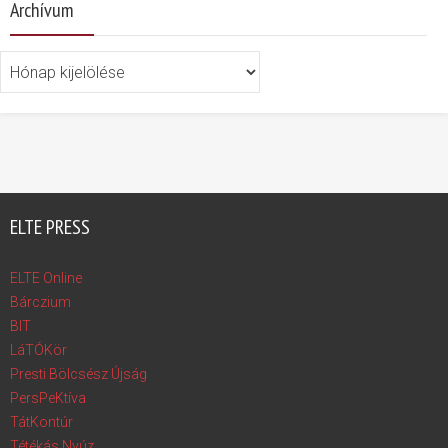
Archívum
Archívum
ELTE PRESS
ELTE Online
Bárczium
BIT
LáTÓKör
Presti Bölcsész Újság
PersPeKtíva
TátKontúr
Tétékás Nyúz