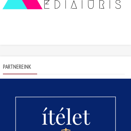
PARTNEREINK