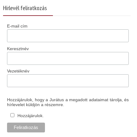
Hírlevél feliratkozás
E-mail cím
Keresztnév
Vezetéknév
Hozzájárulok, hogy a Jurátus a megadott adataimat tárolja, és
hírlevelet küldjön a részemre.
Hozzájárulok.