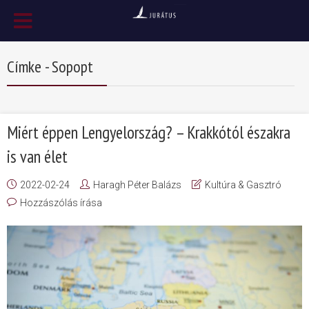
Címke - Sopopt
Miért éppen Lengyelország? – Krakkótól északra
is van élet
2022-02-24
Haragh Péter Balázs
Kultúra & Gasztró
Hozzászólás írása