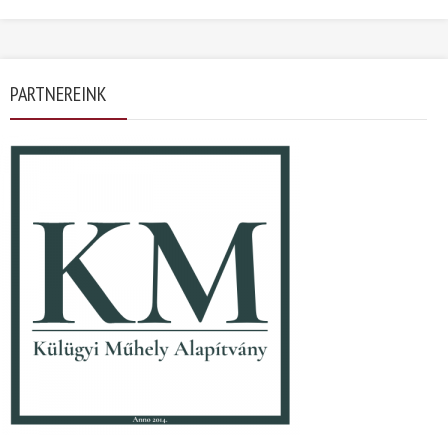
PARTNEREINK