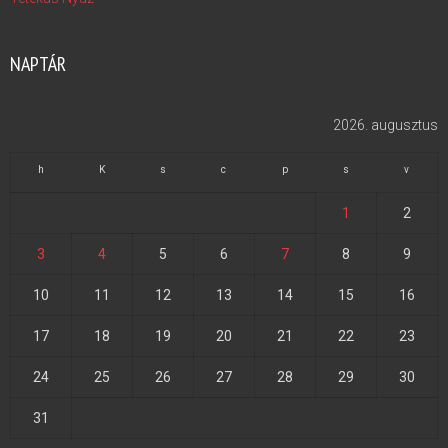
NAPTÁR
2026. augusztus
h
K
s
c
p
s
v
1
2
3
4
5
6
7
8
9
10
11
12
13
14
15
16
17
18
19
20
21
22
23
24
25
26
27
28
29
30
31