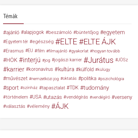
Témák
egyetem
ajánló
alapjogok
beszámoló
büntetőjog
ELTE
ELTE ÁJK
egészség
Egyetem tér
Erasmus
EU
film
filmajánló
gyakorlat
hogyan tovább
Jurátus
interjú
HÖK
jogászi karrier
JÖSz
jog
karrier
kultúra
koronavírus
külföld
külügy
művészet
politika
nemzetközi jog
oktatás
pszichológia
tudomány
sport
TDK
tapasztalat
színház
USA
utazás
verseny
történelem
vendégírás
vendégíró
ÁJK
választás
vélemény