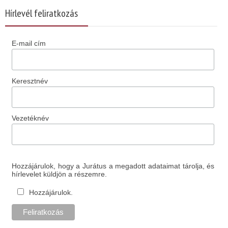
Hírlevél feliratkozás
E-mail cím
Keresztnév
Vezetéknév
Hozzájárulok, hogy a Jurátus a megadott adataimat tárolja, és
hírlevelet küldjön a részemre.
Hozzájárulok.