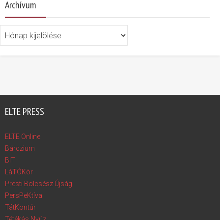
Archívum
Archívum
ELTE PRESS
ELTE Online
Bárczium
BIT
LáTÓKör
Presti Bölcsész Újság
PersPeKtíva
TátKontúr
Tétékás Nyúz