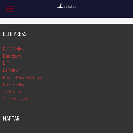
ELTE PRESS
ELTE Online
Bárczium
BIT
LáTÓKör
Presti Bölcsész Újság
PersPeKtíva
TátKontúr
Tétékás Nyúz
NAPTÁR