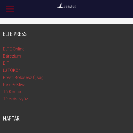
ELTE PRESS
ELTE Online
Bárczium
BIT
LáTÓKör
Presti Bölcsész Újság
PersPeKtíva
TátKontúr
Tétékás Nyúz
NAPTÁR