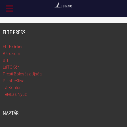
ELTE PRESS
ELTE Online
Bárczium
BIT
LáTÓKör
Presti Bölcsész Újság
PersPeKtíva
TátKontúr
Tétékás Nyúz
NAPTÁR