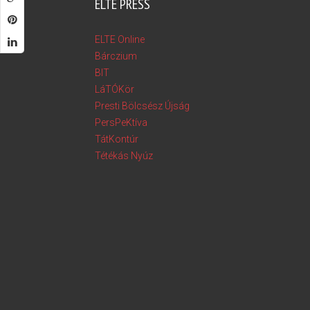
ELTE PRESS
ELTE Online
Bárczium
BIT
LáTÓKör
Presti Bölcsész Újság
PersPeKtíva
TátKontúr
Tétékás Nyúz