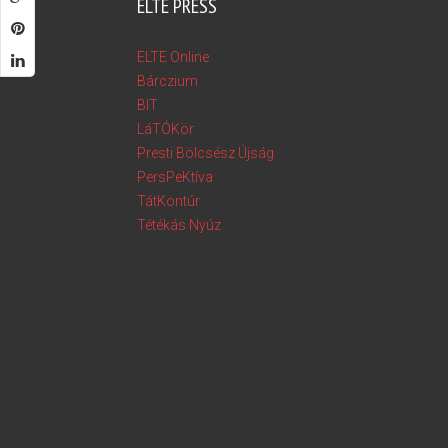
ELTE PRESS
ELTE Online
Bárczium
BIT
LáTÓKör
Presti Bölcsész Újság
PersPeKtíva
TátKontúr
Tétékás Nyúz