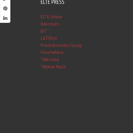
ELTE PRESS
ELTE Online
Bárczium
BIT
LáTÓKör
Presti Bölcsész Újság
PersPeKtíva
TátKontúr
Tétékás Nyúz