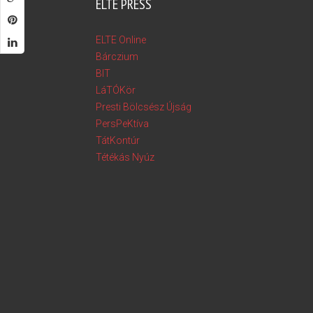
ELTE PRESS
ELTE Online
Bárczium
BIT
LáTÓKör
Presti Bölcsész Újság
PersPeKtíva
TátKontúr
Tétékás Nyúz