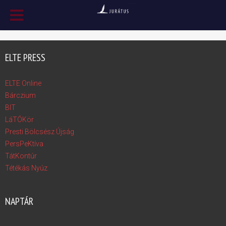
ELTE PRESS
ELTE Online
Bárczium
BIT
LáTÓKör
Presti Bölcsész Újság
PersPeKtíva
TátKontúr
Tétékás Nyúz
NAPTÁR