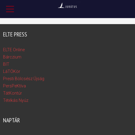
ELTE PRESS
ELTE Online
Bárczium
BIT
LáTÓKör
Presti Bölcsész Újság
PersPeKtíva
TátKontúr
Tétékás Nyúz
NAPTÁR