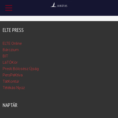
ELTE PRESS
ELTE Online
Bárczium
BIT
LáTÓKör
Presti Bölcsész Újság
PersPeKtíva
TátKontúr
Tétékás Nyúz
NAPTÁR