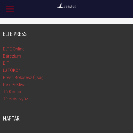
ELTE PRESS
ELTE Online
Bárczium
BIT
LáTÓKör
Presti Bölcsész Újság
PersPeKtíva
TátKontúr
Tétékás Nyúz
NAPTÁR